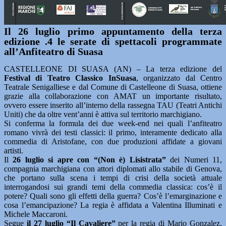
Il 26 luglio primo appuntamento della terza
edizione .4 le serate di spettacoli programmate
all’Anfiteatro di Suasa
CASTELLEONE DI SUASA (AN) – La terza edizione del
Festival di Teatro Classico InSuasa
, organizzato dal Centro
Teatrale Senigalliese e dal Comune di Castelleone di Suasa, ottiene
grazie alla collaborazione con AMAT un importante risultato,
ovvero essere inserito all’interno della rassegna TAU (Teatri Antichi
Uniti) che da oltre vent’anni è attiva sul territorio marchigiano.
Si conferma la formula dei due week-end nei quali l’anfiteatro
romano vivrà dei testi classici: il primo, interamente dedicato alla
commedia di Aristofane, con due produzioni affidate a giovani
artisti.
Il
26 luglio si apre con “(Non è) Lisistrata”
dei Numeri 11,
compagnia marchigiana con attori diplomati allo stabile di Genova,
che portano sulla scena i tempi di crisi della società attuale
interrogandosi sui grandi temi della commedia classica: cos’è il
potere? Quali sono gli effetti della guerra? Cos’è l’emarginazione e
cosa l’emancipazione? La regia è affidata a Valentina Illuminati e
Michele Maccaroni.
Segue
il 27 luglio “Il Cavaliere”
per la regia di Mario Gonzalez,