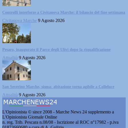
Controlli interforze a Civitanova Marche: il bilancio del fine settimana
Civitanova Marche
9 Agosto 2026
Pesaro, inaugurato il Parco degli Ulivi dopo la riqualificazione
Attualità
9 Agosto 2026
San Severino Marche, sisma: abitazione torna agibile a Colleluce
Attualità
9 Agosto 2026
L'Opinionista © since 2008 - Marche News 24 supplemento a
L'Opinionista Giornale Online
n. reg. Trib. Pescara n.08/08 - Iscrizione al ROC n°17982 - p.iva
01873660680 a cura di A. Gulizia