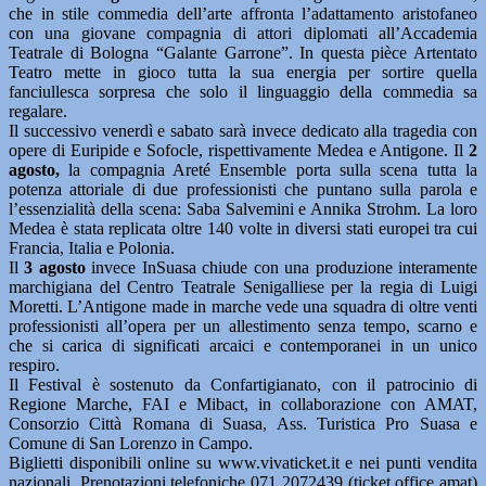
che in stile commedia dell’arte affronta l’adattamento aristofaneo
con una giovane compagnia di attori diplomati all’Accademia
Teatrale di Bologna “Galante Garrone”. In questa pièce Artentato
Teatro mette in gioco tutta la sua energia per sortire quella
fanciullesca sorpresa che solo il linguaggio della commedia sa
regalare.
Il successivo venerdì e sabato sarà invece dedicato alla tragedia con
opere di Euripide e Sofocle, rispettivamente Medea e Antigone. Il
2
agosto,
la compagnia Areté Ensemble porta sulla scena tutta la
potenza attoriale di due professionisti che puntano sulla parola e
l’essenzialità della scena: Saba Salvemini e Annika Strohm. La loro
Medea è stata replicata oltre 140 volte in diversi stati europei tra cui
Francia, Italia e Polonia.
Il
3 agosto
invece InSuasa chiude con una produzione interamente
marchigiana del Centro Teatrale Senigalliese per la regia di Luigi
Moretti. L’Antigone made in marche vede una squadra di oltre venti
professionisti all’opera per un allestimento senza tempo, scarno e
che si carica di significati arcaici e contemporanei in un unico
respiro.
Il Festival è sostenuto da Confartigianato, con il patrocinio di
Regione Marche, FAI e Mibact, in collaborazione con AMAT,
Consorzio Città Romana di Suasa, Ass. Turistica Pro Suasa e
Comune di San Lorenzo in Campo.
Biglietti disponibili online su www.vivaticket.it e nei punti vendita
nazionali. Prenotazioni telefoniche 071 2072439 (ticket office amat)