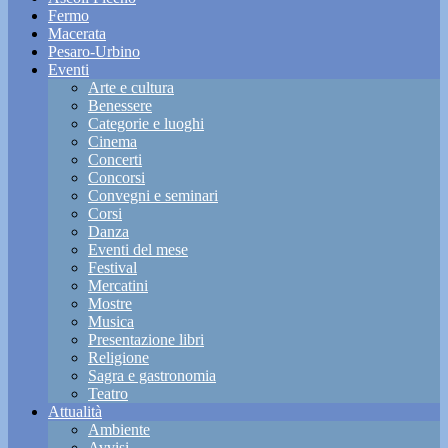
Fermo
Macerata
Pesaro-Urbino
Eventi
Arte e cultura
Benessere
Categorie e luoghi
Cinema
Concerti
Concorsi
Convegni e seminari
Corsi
Danza
Eventi del mese
Festival
Mercatini
Mostre
Musica
Presentazione libri
Religione
Sagra e gastronomia
Teatro
Attualità
Ambiente
Avvisi