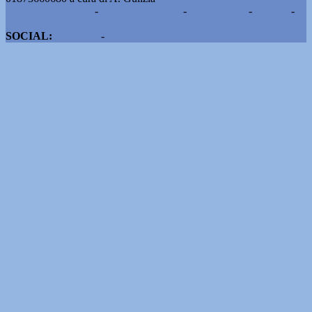
Pubblicità e contatti
-
Notizie del giorno
-
Informazioni
-
Privacy
-
Cookie
SOCIAL:
Facebook
-
X