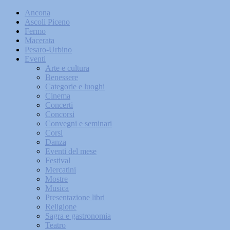
Ancona
Ascoli Piceno
Fermo
Macerata
Pesaro-Urbino
Eventi
Arte e cultura
Benessere
Categorie e luoghi
Cinema
Concerti
Concorsi
Convegni e seminari
Corsi
Danza
Eventi del mese
Festival
Mercatini
Mostre
Musica
Presentazione libri
Religione
Sagra e gastronomia
Teatro