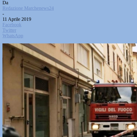
Da
Redazione Marchenews24
-
11 Aprile 2019
Facebook
Twitter
WhatsApp