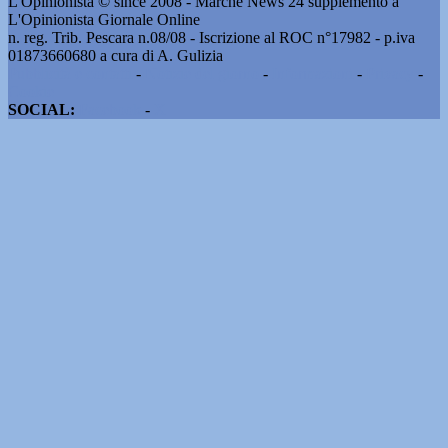
L'Opinionista © since 2008 - Marche News 24 supplemento a
L'Opinionista Giornale Online
n. reg. Trib. Pescara n.08/08 - Iscrizione al ROC n°17982 - p.iva
01873660680 a cura di A. Gulizia
Pubblicità e contatti
-
Notizie del giorno
-
Informazioni
-
Privacy
-
Cookie
SOCIAL:
Facebook
-
X