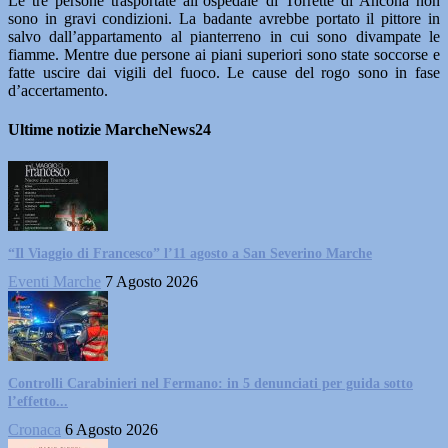
Le tre persone trasportate all’ospedale di Torrette di Ancona non
sono in gravi condizioni. La badante avrebbe portato il pittore in
salvo dall’appartamento al pianterreno in cui sono divampate le
fiamme. Mentre due persone ai piani superiori sono state soccorse e
fatte uscire dai vigili del fuoco. Le cause del rogo sono in fase
d’accertamento.
Ultime notizie MarcheNews24
“Il Viaggio di Francesco” l’11 agosto a San Severino Marche
Eventi Marche
7 Agosto 2026
Controlli Carabinieri nel Fermano: in 5 denunciati per guida sotto
l’effetto...
Cronaca
6 Agosto 2026