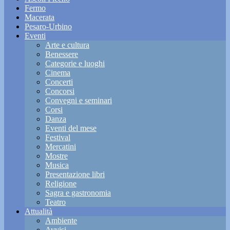
Fermo
Macerata
Pesaro-Urbino
Eventi
Arte e cultura
Benessere
Categorie e luoghi
Cinema
Concerti
Concorsi
Convegni e seminari
Corsi
Danza
Eventi del mese
Festival
Mercatini
Mostre
Musica
Presentazione libri
Religione
Sagra e gastronomia
Teatro
Attualità
Ambiente
Avvisi