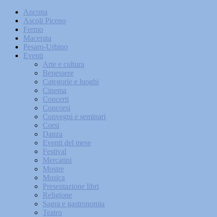
Ancona
Ascoli Piceno
Fermo
Macerata
Pesaro-Urbino
Eventi
Arte e cultura
Benessere
Categorie e luoghi
Cinema
Concerti
Concorsi
Convegni e seminari
Corsi
Danza
Eventi del mese
Festival
Mercatini
Mostre
Musica
Presentazione libri
Religione
Sagra e gastronomia
Teatro