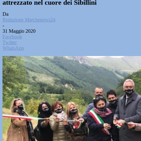
attrezzato nel cuore dei Sibillini
Da
Redazione Marchenews24
-
31 Maggio 2020
Facebook
Twitter
WhatsApp