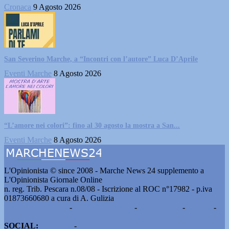
Cronaca
9 Agosto 2026
San Severino Marche, a “Incontri con l’autore” Luca D’Aprile
Eventi Marche
8 Agosto 2026
“L’amore nei colori”: fino al 30 agosto la mostra a San...
Eventi Marche
8 Agosto 2026
L'Opinionista © since 2008 - Marche News 24 supplemento a
L'Opinionista Giornale Online
n. reg. Trib. Pescara n.08/08 - Iscrizione al ROC n°17982 - p.iva
01873660680 a cura di A. Gulizia
Pubblicità e contatti
-
Notizie del giorno
-
Informazioni
-
Privacy
-
Cookie
SOCIAL:
Facebook
-
X