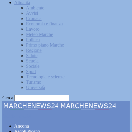
Attualità
Ambiente
Avvisi
Cronaca
Economia e finanza
Lavoro
Meteo Marche
Politica
Primo piano Marche
Regione
Salute
Scuola
Sociale
Sport
Tecnologia e scienze
Turismo
Università
Cerca
Marchenews24
Ancona
Ascoli Piceno