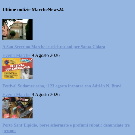
Ultime notizie MarcheNews24
A San Severino Marche le celebrazioni per Santa Chiara
Eventi Marche
9 Agosto 2026
Festival Sudamericana, il 23 agosto incontro con Adrián N. Bravi
Eventi Marche
9 Agosto 2026
Porto Sant’Elpidio, borse schermate e profumi rubati: denunciate tre
persone