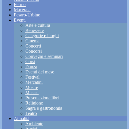
Fermo
Macerata
Pesaro-Urbino
Eventi
Arte e cultura
Benessere
Categorie e luoghi
Cinema
Concerti
Concorsi
Convegni e seminari
Corsi
Danza
Eventi del mese
Festival
Mercatini
Mostre
Musica
Presentazione libri
Religione
Sagra e gastronomia
Teatro
Attualità
Ambiente
Avvisi