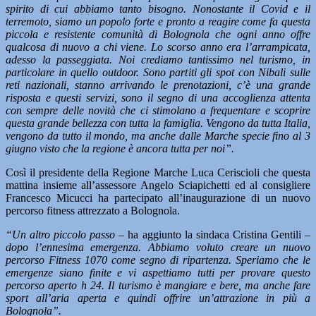
spirito di cui abbiamo tanto bisogno. Nonostante il Covid e il
terremoto, siamo un popolo forte e pronto a reagire come fa questa
piccola e resistente comunità di Bolognola che ogni anno offre
qualcosa di nuovo a chi viene. Lo scorso anno era l’arrampicata,
adesso la passeggiata. Noi crediamo tantissimo nel turismo, in
particolare in quello outdoor. Sono partiti gli spot con Nibali sulle
reti nazionali, stanno arrivando le prenotazioni, c’è una grande
risposta e questi servizi, sono il segno di una accoglienza attenta
con sempre delle novità che ci stimolano a frequentare e scoprire
questa grande bellezza con tutta la famiglia. Vengono da tutta Italia,
vengono da tutto il mondo, ma anche dalle Marche specie fino al 3
giugno visto che la regione è ancora tutta per noi”.
Così il presidente della Regione Marche Luca Ceriscioli che questa
mattina insieme all’assessore Angelo Sciapichetti ed al consigliere
Francesco Micucci ha partecipato all’inaugurazione di un nuovo
percorso fitness attrezzato a Bolognola.
“Un altro piccolo passo –
ha aggiunto la sindaca Cristina Gentili
–
dopo l’ennesima emergenza. Abbiamo voluto creare un nuovo
percorso Fitness 1070 come segno di ripartenza. Speriamo che le
emergenze siano finite e vi aspettiamo tutti per provare questo
percorso aperto h 24. Il turismo è mangiare e bere, ma anche fare
sport all’aria aperta e quindi offrire un’attrazione in più a
Bolognola”.