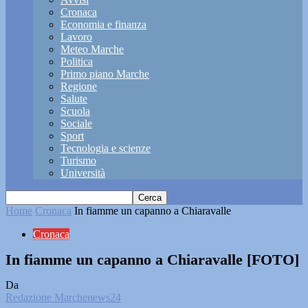
Cronaca
Economia e finanza
Lavoro
Meteo Marche
Politica
Primo piano Marche
Regione
Salute
Scuola
Sociale
Sport
Tecnologia e scienze
Turismo
Università
Home
Cronaca
In fiamme un capanno a Chiaravalle
Cronaca
In fiamme un capanno a Chiaravalle [FOTO]
Da
Redazione Marchenews24