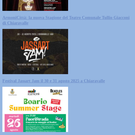
ArmoniCittà: la nuova Stagione del Teatro Comunale Tullio Giacconi
di Chiaravalle
Festival Jassart Jam il 30 e 31 agosto 2025 a Chiaravalle