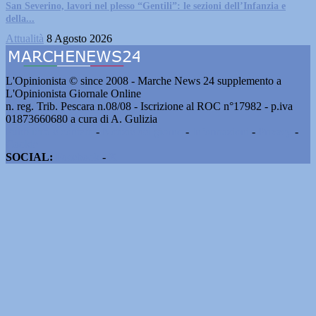
San Severino, lavori nel plesso “Gentili”: le sezioni dell’Infanzia e
della...
Attualità
8 Agosto 2026
L'Opinionista © since 2008 - Marche News 24 supplemento a
L'Opinionista Giornale Online
n. reg. Trib. Pescara n.08/08 - Iscrizione al ROC n°17982 - p.iva
01873660680 a cura di A. Gulizia
Pubblicità e contatti
-
Notizie del giorno
-
Informazioni
-
Privacy
-
Cookie
SOCIAL:
Facebook
-
X