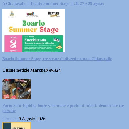
A Chiaravalle il Boario Summer Stage il 26, 27 e 29 agosto
Boario Summer Stage, tre serate di divertimento a Chiaravalle
Ultime notizie MarcheNews24
Porto Sant’Elpidio, borse schermate e profumi rubati: denunciate tre
persone
Cronaca
9 Agosto 2026