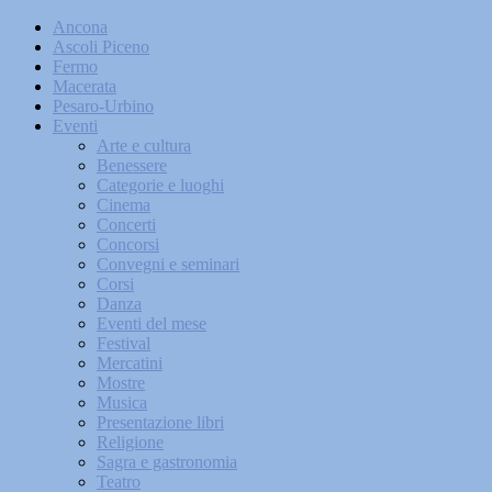
Ancona
Ascoli Piceno
Fermo
Macerata
Pesaro-Urbino
Eventi
Arte e cultura
Benessere
Categorie e luoghi
Cinema
Concerti
Concorsi
Convegni e seminari
Corsi
Danza
Eventi del mese
Festival
Mercatini
Mostre
Musica
Presentazione libri
Religione
Sagra e gastronomia
Teatro