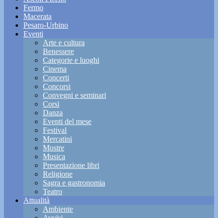
Fermo
Macerata
Pesaro-Urbino
Eventi
Arte e cultura
Benessere
Categorie e luoghi
Cinema
Concerti
Concorsi
Convegni e seminari
Corsi
Danza
Eventi del mese
Festival
Mercatini
Mostre
Musica
Presentazione libri
Religione
Sagra e gastronomia
Teatro
Attualità
Ambiente
Avvisi