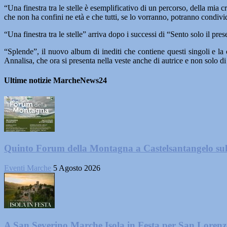
“Una finestra tra le stelle è esemplificativo di un percorso, della m
che non ha confini ne età e che tutti, se lo vorranno, potranno condivi
“Una finestra tra le stelle” arriva dopo i successi di “Sento solo il pr
“Splende”, il nuovo album di inediti che contiene questi singoli e la 
Annalisa, che ora si presenta nella veste anche di autrice e non solo d
Ultime notizie MarcheNews24
Quinto Forum della Montagna a Castelsantangelo su
Eventi Marche
5 Agosto 2026
A San Severino Marche Isola in Festa per San Loren