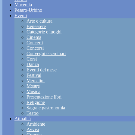
Macerata
Pesaro-Urbino
Eventi
Arte e cultura
Benessere
Categorie e luoghi
Cinema
Concerti
Concorsi
Convegni e seminari
Corsi
Danza
Eventi del mese
Festival
Mercatini
Mostre
Musica
Presentazione libri
Religione
Sagra e gastronomia
Teatro
Attualità
Ambiente
Avvisi
Cronaca