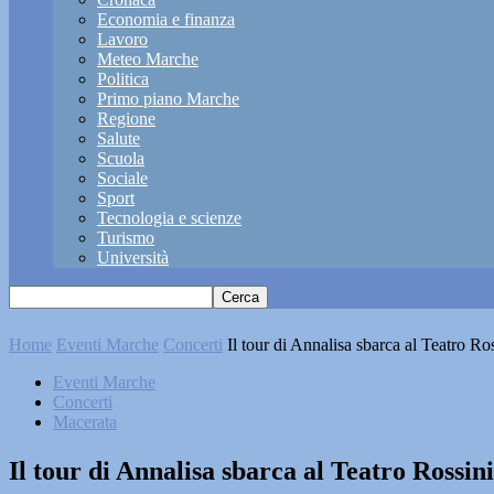
Economia e finanza
Lavoro
Meteo Marche
Politica
Primo piano Marche
Regione
Salute
Scuola
Sociale
Sport
Tecnologia e scienze
Turismo
Università
Home
Eventi Marche
Concerti
Il tour di Annalisa sbarca al Teatro R
Eventi Marche
Concerti
Macerata
Il tour di Annalisa sbarca al Teatro Rossi