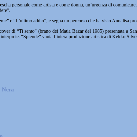
ia crescita personale come artista e come donna, un’urgenza di comunic
dere”.
esente” e “L’ultimo addio”, e segna un percorso che ha visto Annalisa prota
cover di “Ti sento” (brano dei Matia Bazar del 1985) presentata a Sanrem
i interprete. “Splende” vanta l’intera produzione artistica di Kekko Silv
l Nera
zo