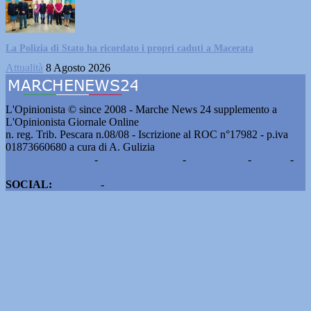
La Polizia di Stato ha ricordato i propri caduti a Macerata
Attualità
8 Agosto 2026
L'Opinionista © since 2008 - Marche News 24 supplemento a
L'Opinionista Giornale Online
n. reg. Trib. Pescara n.08/08 - Iscrizione al ROC n°17982 - p.iva
01873660680 a cura di A. Gulizia
Pubblicità e contatti
-
Notizie del giorno
-
Informazioni
-
Privacy
-
Cookie
SOCIAL:
Facebook
-
X