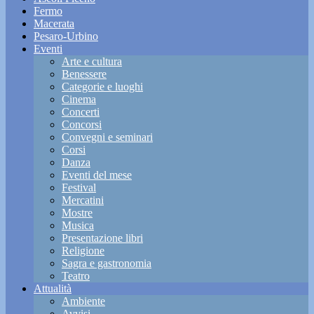
Fermo
Macerata
Pesaro-Urbino
Eventi
Arte e cultura
Benessere
Categorie e luoghi
Cinema
Concerti
Concorsi
Convegni e seminari
Corsi
Danza
Eventi del mese
Festival
Mercatini
Mostre
Musica
Presentazione libri
Religione
Sagra e gastronomia
Teatro
Attualità
Ambiente
Avvisi