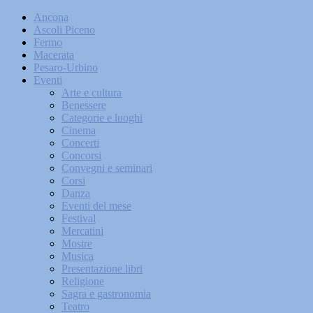
Ancona
Ascoli Piceno
Fermo
Macerata
Pesaro-Urbino
Eventi
Arte e cultura
Benessere
Categorie e luoghi
Cinema
Concerti
Concorsi
Convegni e seminari
Corsi
Danza
Eventi del mese
Festival
Mercatini
Mostre
Musica
Presentazione libri
Religione
Sagra e gastronomia
Teatro