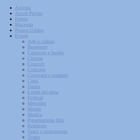
Ancona
Ascoli Piceno
Fermo
Macerata
Pesaro-Urbino
Eventi
Arte e cultura
Benessere
Categorie e luoghi
Cinema
Concerti
Concorsi
Convegni e seminari
Corsi
Danza
Eventi del mese
Festival
Mercatini
Mostre
Musica
Presentazione libri
Religione
Sagra e gastronomia
Teatro