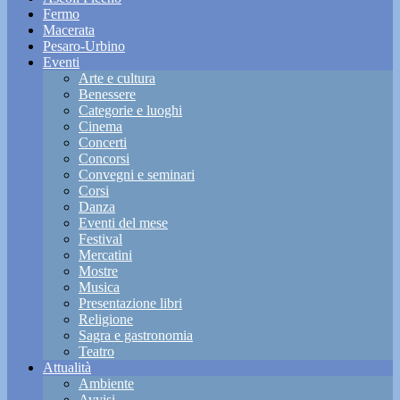
Fermo
Macerata
Pesaro-Urbino
Eventi
Arte e cultura
Benessere
Categorie e luoghi
Cinema
Concerti
Concorsi
Convegni e seminari
Corsi
Danza
Eventi del mese
Festival
Mercatini
Mostre
Musica
Presentazione libri
Religione
Sagra e gastronomia
Teatro
Attualità
Ambiente
Avvisi