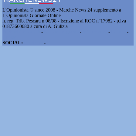
L'Opinionista © since 2008 - Marche News 24 supplemento a
L'Opinionista Giornale Online
n. reg. Trib. Pescara n.08/08 - Iscrizione al ROC n°17982 - p.iva
01873660680 a cura di A. Gulizia
Pubblicità e contatti
-
Notizie del giorno
-
Informazioni
-
Privacy
-
Cookie
SOCIAL:
Facebook
-
X