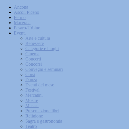
Ancona
Ascoli Piceno
Fermo
Macerata
Pesaro-Urbino
Eventi
Arte e cultura
Benessere
Categorie e luoghi
Cinema
Concerti
Concorsi
Convegni e seminari
Corsi
Danza
Eventi del mese
Festival
Mercatini
Mostre
Musica
Presentazione libri
Religione
Sagra e gastronomia
Teatro