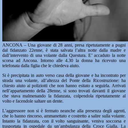
ANCONA – Una giovane di 28 anni, presa ripetutamente a pugni
dal fidanzato 22enne, è stata salvata l’altra notte dalla madre e
dall’intervento di una volante dalla Questura. E’ accaduto la notte
scorsa ad Ancona. Intorno alle 4.30 la donna ha ricevuto una
telefonata dalla figlia che le chiedeva aiuto.
Si è precipitata in auto verso casa della giovane e ha incontrato per
strada una volante, all’altezza del Ponte della Ricostruzione: ha
chiesto aiuto ai poliziotti che non hanno esitato a seguirla. Arrivati
nell’appartamento della 28enne, si sono trovati davanti il giovane
che stava malmenando la fidanzata, colpendola ripetutamente al
volto e facendole saltare un dente.
L’aggressore non si è fermato neanche alla presenza degli agenti,
che lo hanno rincorso, ammanettato e costretto a salire sulla volante.
Intanto la fidanzata, con il volto sanguinante, veniva soccorsa e
trasportata in ospedale da un’ambulanza della Croce Gialla. La