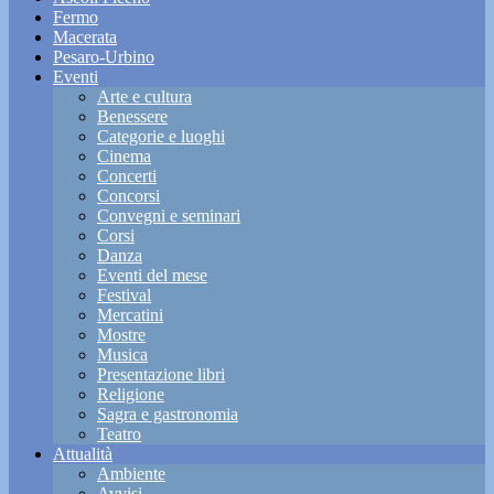
Fermo
Macerata
Pesaro-Urbino
Eventi
Arte e cultura
Benessere
Categorie e luoghi
Cinema
Concerti
Concorsi
Convegni e seminari
Corsi
Danza
Eventi del mese
Festival
Mercatini
Mostre
Musica
Presentazione libri
Religione
Sagra e gastronomia
Teatro
Attualità
Ambiente
Avvisi