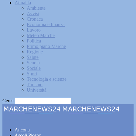
Attualità
Ambiente
Avvisi
Cronaca
Economia e finanza
Lavoro
Meteo Marche
Politica
Primo piano Marche
Regione
Salute
Scuola
Sociale
Sport
Tecnologia e scienze
Turismo
Università
Cerca
Marchenews24
Ancona
Ascoli Piceno