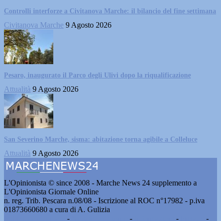
Controlli interforze a Civitanova Marche: il bilancio del fine settimana
Civitanova Marche
9 Agosto 2026
Pesaro, inaugurato il Parco degli Ulivi dopo la riqualificazione
Attualità
9 Agosto 2026
San Severino Marche, sisma: abitazione torna agibile a Colleluce
Attualità
9 Agosto 2026
L'Opinionista © since 2008 - Marche News 24 supplemento a
L'Opinionista Giornale Online
n. reg. Trib. Pescara n.08/08 - Iscrizione al ROC n°17982 - p.iva
01873660680 a cura di A. Gulizia
Pubblicità e contatti
-
Notizie del giorno
-
Informazioni
-
Privacy
-