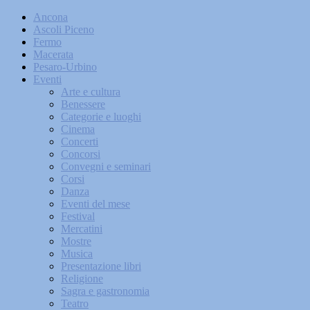
Ancona
Ascoli Piceno
Fermo
Macerata
Pesaro-Urbino
Eventi
Arte e cultura
Benessere
Categorie e luoghi
Cinema
Concerti
Concorsi
Convegni e seminari
Corsi
Danza
Eventi del mese
Festival
Mercatini
Mostre
Musica
Presentazione libri
Religione
Sagra e gastronomia
Teatro