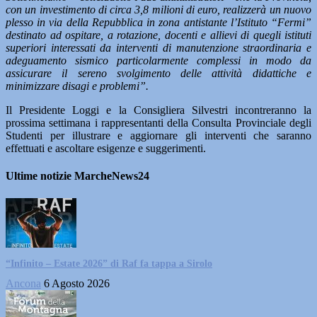
con un investimento di circa 3,8 milioni di euro, realizzerà un nuovo
plesso in via della Repubblica in zona antistante l’Istituto “Fermi”
destinato ad ospitare, a rotazione, docenti e allievi di quegli istituti
superiori interessati da interventi di manutenzione straordinaria e
adeguamento sismico particolarmente complessi in modo da
assicurare il sereno svolgimento delle attività didattiche e
minimizzare disagi e problemi”.
Il Presidente Loggi e la Consigliera Silvestri incontreranno la
prossima settimana i rappresentanti della Consulta Provinciale degli
Studenti per illustrare e aggiornare gli interventi che saranno
effettuati e ascoltare esigenze e suggerimenti.
Ultime notizie MarcheNews24
“Infinito – Estate 2026” di Raf fa tappa a Sirolo
Ancona
6 Agosto 2026