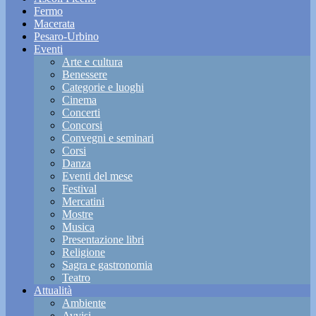
Fermo
Macerata
Pesaro-Urbino
Eventi
Arte e cultura
Benessere
Categorie e luoghi
Cinema
Concerti
Concorsi
Convegni e seminari
Corsi
Danza
Eventi del mese
Festival
Mercatini
Mostre
Musica
Presentazione libri
Religione
Sagra e gastronomia
Teatro
Attualità
Ambiente
Avvisi