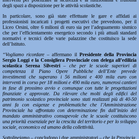
degli spazi a disposizione per le attività scolastiche.
In particolare, sono già state effettuate le gare e affidati ai
professionisti incaricati i progetti esecutivi che prevedono, per il
Liceo Orsini, oltre 6 milioni di euro sia per l’adeguamento sismico
che per l’efficientamento energetico secondo i più attuali standard
normativi e tecnici delle varie palazzine che costituisco la sede
dell’Istituto.
“Vogliamo ricordare
– affermano il
Presidente della Provincia
Sergio Loggi e la Consigliera Provinciale con delega all’edilizia
scolastica Serena Silvestri
–
che per le scuole superiori di
competenza il Piano Opere Pubbliche dell’Ente prevede
investimenti che superano i 56 milioni e 400 mila euro con
interventi in corso per 18 milioni e 490 mila euro, numerosi cantieri
in fase di prossimo avvio e comunque con tutte le progettazioni
finanziate e approvate. Da rilevare che molti degli edifici del
patrimonio scolastico provinciale sono stati realizzati più di 40-50
anni fa con esigenze e problematiche che l’Amministrazione
Provinciale ha affrontato con determinazione fin dall’inizio del
mandato amministrativo consapevole che le scuole costituiscono
una priorità essenziale per la crescita del territorio e per lo sviluppo
sociale, economico ed umano della collettività.
Sottolineiamo –
concludono i due amministratori –
che la Provincia,