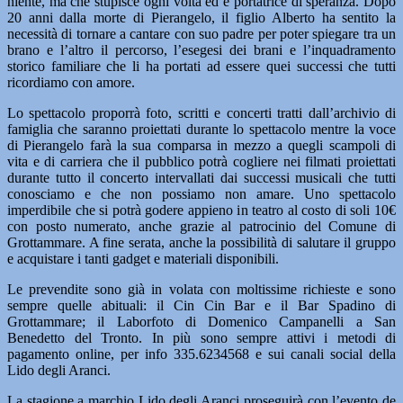
niente, ma che stupisce ogni volta ed è portatrice di speranza. Dopo
20 anni dalla morte di Pierangelo, il figlio Alberto ha sentito la
necessità di tornare a cantare con suo padre per poter spiegare tra un
brano e l’altro il percorso, l’esegesi dei brani e l’inquadramento
storico familiare che li ha portati ad essere quei successi che tutti
ricordiamo con amore.
Lo spettacolo proporrà foto, scritti e concerti tratti dall’archivio di
famiglia che saranno proiettati durante lo spettacolo mentre la voce
di Pierangelo farà la sua comparsa in mezzo a quegli scampoli di
vita e di carriera che il pubblico potrà cogliere nei filmati proiettati
durante tutto il concerto intervallati dai successi musicali che tutti
conosciamo e che non possiamo non amare. Uno spettacolo
imperdibile che si potrà godere appieno in teatro al costo di soli 10€
con posto numerato, anche grazie al patrocinio del Comune di
Grottammare. A fine serata, anche la possibilità di salutare il gruppo
e acquistare i tanti gadget e materiali disponibili.
Le prevendite sono già in volata con moltissime richieste e sono
sempre quelle abituali: il Cin Cin Bar e il Bar Spadino di
Grottammare; il Laborfoto di Domenico Campanelli a San
Benedetto del Tronto. In più sono sempre attivi i metodi di
pagamento online, per info 335.6234568 e sui canali social della
Lido degli Aranci.
La stagione a marchio Lido degli Aranci proseguirà con l’evento de