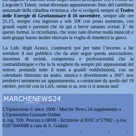
Llegrotte’s Talent, ormai diventato appuntamento fisso del cartellone
autunnale della cittadina rivierasca, che si svolgerà sempre al
Teatro
delle Energie di Grottammare il 16 novembre
, sempre alle ore
21,15, sempre con ingresso a soli 10€ con posto numerato, con
grandi ospiti e premiati che da qui a breve saranno svelati. E’ da
questo format, lo ricordiamo, che sono nate diverse realtà musicali e
tanti gruppi hanno inoltre ritrovato la voglia di rimettersi in gioco.
La Lido degli Aranci, continuerà poi per tutto l’inverno a far
sorridere il suo pubblico che da anni segue questa associazione,
sinonimo di serietà, competenza e professionalità che la
contraddistingue e che la fa scegliere da sempre più appassionati del
settore, portando tutto il team a grandi soddisfazioni, con un
calendario fittissimo tra teatro, musica e divertimento a 360°: non
perdetevi nemmeno un appuntamento, a cominciare da quello del 19
ottobre, perché con la LdA, ormai si sa, non ci si annoia mai!
L'Opinionista © since 2008 - Marche News 24 supplemento a
L'Opinionista Giornale Online
n. reg. Trib. Pescara n.08/08 - Iscrizione al ROC n°17982 - p.iva
01873660680 a cura di A. Gulizia
Pubblicità e contatti
-
Notizie del giorno
-
Informazioni
-
Privacy
-