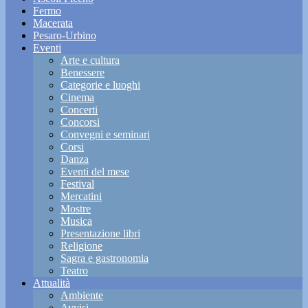
Fermo
Macerata
Pesaro-Urbino
Eventi
Arte e cultura
Benessere
Categorie e luoghi
Cinema
Concerti
Concorsi
Convegni e seminari
Corsi
Danza
Eventi del mese
Festival
Mercatini
Mostre
Musica
Presentazione libri
Religione
Sagra e gastronomia
Teatro
Attualità
Ambiente
Avvisi