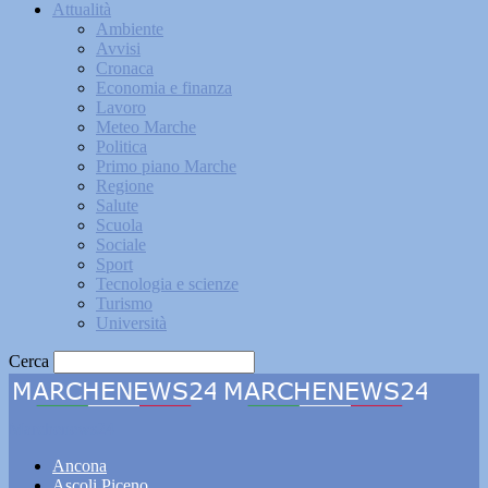
Attualità
Ambiente
Avvisi
Cronaca
Economia e finanza
Lavoro
Meteo Marche
Politica
Primo piano Marche
Regione
Salute
Scuola
Sociale
Sport
Tecnologia e scienze
Turismo
Università
Cerca
Marchenews24
Ancona
Ascoli Piceno