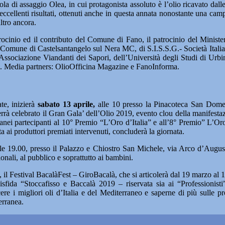
a di assaggio Olea, in cui protagonista assoluto è l’olio ricavato dalle 
eccellenti risultati, ottenuti anche in questa annata nonostante una cam
ltro ancora.
rocinio ed il contributo del Comune di Fano, il patrocinio del Minist
 Comune di Castelsantangelo sul Nera MC, di S.I.S.S.G.- Società Itali
l’Associazione Viandanti dei Sapori, dell’Università degli Studi di Urb
ni. Media partners: OlioOfficina Magazine e FanoInforma.
te, inizierà
sabato 13 aprile,
alle 10 presso la Pinacoteca San Domen
rrà celebrato il Gran Gala’ dell’Olio 2019, evento clou della manifestaz
rranei partecipanti al 10° Premio “L’Oro d’Italia” e all’8° Premio” L’Or
vata ai produttori premiati intervenuti, concluderà la giornata.
le 19.00, presso il Palazzo e Chiostro San Michele, via Arco d’Augusto
onali, al pubblico e soprattutto ai bambini.
, il Festival BacalàFest – GiroBacalà, che si articolerà dal 19 marzo al 1
Disfida “Stoccafisso e Baccalà 2019 – riservata sia ai “Professionis
re i migliori oli d’Italia e del Mediterraneo e saperne di più sulle pro
erranea.