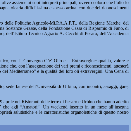
olive assieme ai suoi interpreti principali, ovvero coloro che l’olio lo
pagna olearia difficilissima e spesso ardua, con due dei riconoscimenti
ero delle Politiche Agricole-Mi.P.A.A.F.T., della Regione Marche, del
ana Sostanze Grasse, della Fondazione Cassa di Risparmio di Fano, di
ino, dell’Istituto Tecnico Agrario A. Cecchi di Pesaro, dell’Accademia
ico, con il Convegno C’e’ Olio e …Extravergine: qualità, valore e
ione che, con l’assegnazione dei vari premi e riconoscimenti, attesterà
o del Mediterraneo” e la qualità dei loro oli extravergini. Una Cena di
, sede fanese dell’Università di Urbino, con incontri, assaggi, gare,
9 aprile nei Ristoranti delle terre di Pesaro e Urbino che hanno aderito
ti” che agli “Amatori”. Un weekend inserito in un mese all’insegna
prietà salutistiche e le caratteristiche organolettiche di questo nostro