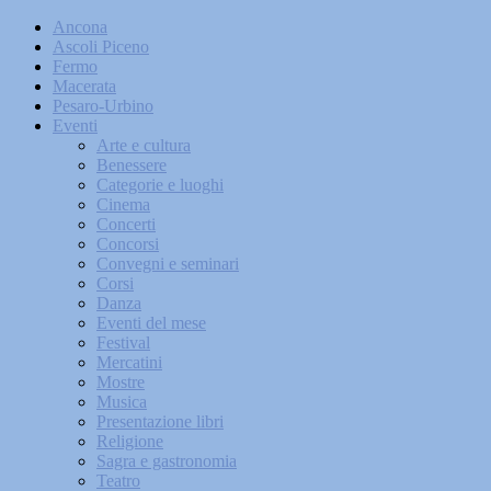
Ancona
Ascoli Piceno
Fermo
Macerata
Pesaro-Urbino
Eventi
Arte e cultura
Benessere
Categorie e luoghi
Cinema
Concerti
Concorsi
Convegni e seminari
Corsi
Danza
Eventi del mese
Festival
Mercatini
Mostre
Musica
Presentazione libri
Religione
Sagra e gastronomia
Teatro