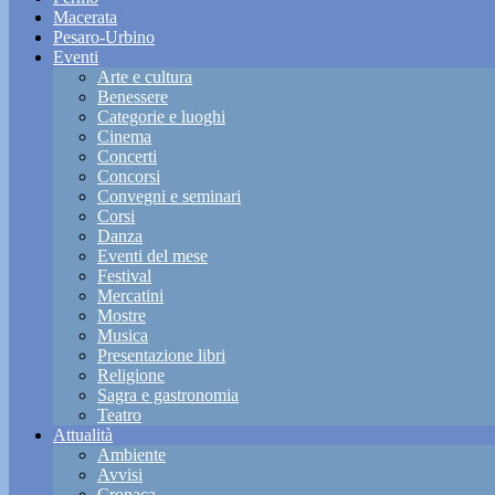
Macerata
Pesaro-Urbino
Eventi
Arte e cultura
Benessere
Categorie e luoghi
Cinema
Concerti
Concorsi
Convegni e seminari
Corsi
Danza
Eventi del mese
Festival
Mercatini
Mostre
Musica
Presentazione libri
Religione
Sagra e gastronomia
Teatro
Attualità
Ambiente
Avvisi
Cronaca