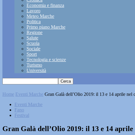
Economia e finanza
Lavoro
Meteo Marche
Politica
Primo piano Marche
Regione
Salute
Scuola
Sociale
Sport
Tecnologia e scienze
Turismo
Università
Home
Eventi Marche
Gran Galà dell’Olio 2019: il 13 e 14 aprile nel c
Eventi Marche
Fano
Festival
Gran Galà dell’Olio 2019: il 13 e 14 aprile