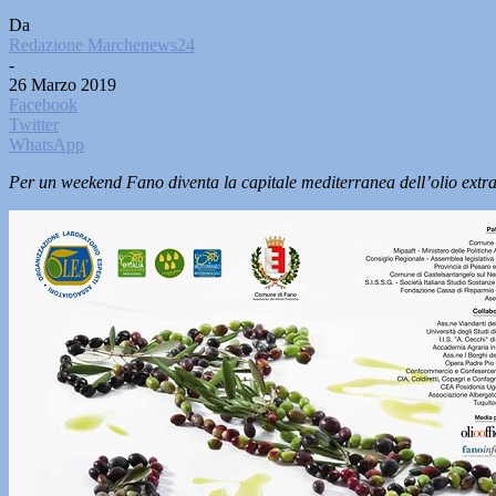
Da
Redazione Marchenews24
-
26 Marzo 2019
Facebook
Twitter
WhatsApp
Per un weekend Fano diventa la capitale mediterranea dell’olio extra