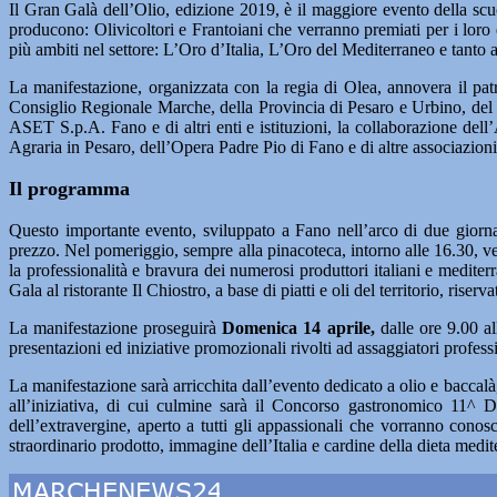
Il Gran Galà dell’Olio, edizione 2019, è il maggiore evento della scuol
producono: Olivicoltori e Frantoiani che verranno premiati per i loro 
più ambiti nel settore: L’Oro d’Italia, L’Oro del Mediterraneo e tanto a
La manifestazione, organizzata con la regia di Olea, annovera il pat
Consiglio Regionale Marche, della Provincia di Pesaro e Urbino, del
ASET S.p.A. Fano e di altri enti e istituzioni, la collaborazione del
Agraria in Pesaro, dell’Opera Padre Pio di Fano e di altre associazio
Il programma
Questo importante evento, sviluppato a Fano nell’arco di due giorna
prezzo. Nel pomeriggio, sempre alla pinacoteca, intorno alle 16.30, ve
la professionalità e bravura dei numerosi produttori italiani e medite
Gala al ristorante Il Chiostro, a base di piatti e oli del territorio, riser
La manifestazione proseguirà
Domenica 14 aprile,
dalle ore 9.00 al
presentazioni ed iniziative promozionali rivolti ad assaggiatori professi
La manifestazione sarà arricchita dall’evento dedicato a olio e baccalà
all’iniziativa, di cui culmine sarà il Concorso gastronomico 11^ 
dell’extravergine, aperto a tutti gli appassionali che vorranno conosce
straordinario prodotto, immagine dell’Italia e cardine della dieta medit