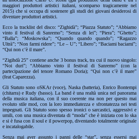
maggiori produttori artistici italiani, scomparso tragicamente nel
2015) che si occupa di sostenere gli studi dei giovani desiderosi di
diventare produttori artistici.
Ecco la tracklist del disco: “Zighidà”; “Piazza Statuto”; “Abbiamo
vinto il festival di Sanremo”; “Senza di lei”; “Piera”; “Ghetto”;
“Balla”; “Moskowska”; “Quando quando quando”; “Ragazzo
Ultrà”; “Non farmi ridere”; “Le – U”; “Libero”; “Baciami baciami”;
“Qui non c’è il mare”.
“Zigihdà 25” contiene anche 3 bonus track, tra cui il nuovo singolo:
“Noi duri”; “Abbiamo vinto il festival di Sanremo” (con la
partecipazione del tenore Romano Doria); “Qui non c’è il mare”
(feat Caparezza).
Gli Statuto sono oSKAr (voce), Naska (batteria), Enrico Bontempi
(chitarra) e Rudy (basso). La band è una realtà unica nel panorama
della musica italiana, con il suo coerente ma non per questo mai
evoluto stile mod, con la loro immediatezza e sfrontatezza nei testi
impegnati. Gli Statuto sono spesso ironici o sarcastici, aggressivi e
umili, con una musica diventata di “moda” che è iniziata con lo ska
e si è fusa con il soul e il powerpop, diventando totalmente originale
e incatalogabile.
Senza mai aver assunto i panni delle “star”, senza essersi mai