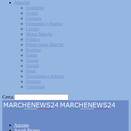
Attualità
Ambiente
Avvisi
Cronaca
Economia e finanza
Lavoro
Meteo Marche
Politica
Primo piano Marche
Regione
Salute
Scuola
Sociale
Sport
Tecnologia e scienze
Turismo
Università
Cerca
Marchenews24
Ancona
Ascoli Piceno