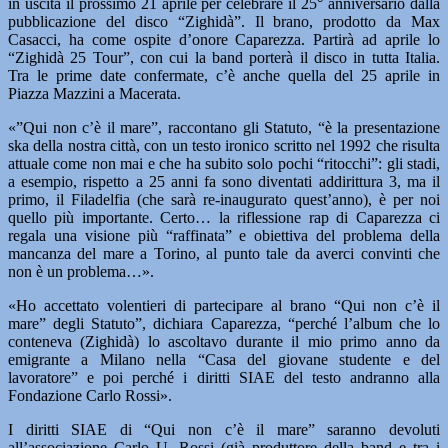
in uscita il prossimo 21 aprile per celebrare il 25° anniversario dalla
pubblicazione del disco “Zighidà”. Il brano, prodotto da Max
Casacci, ha come ospite d’onore Caparezza. Partirà ad aprile lo
“Zighidà 25 Tour”, con cui la band porterà il disco in tutta Italia.
Tra le prime date confermate, c’è anche quella del 25 aprile in
Piazza Mazzini a Macerata.
«”Qui non c’è il mare”, raccontano gli Statuto, “è la presentazione
ska della nostra città, con un testo ironico scritto nel 1992 che risulta
attuale come non mai e che ha subito solo pochi “ritocchi”: gli stadi,
a esempio, rispetto a 25 anni fa sono diventati addirittura 3, ma il
primo, il Filadelfia (che sarà re-inaugurato quest’anno), è per noi
quello più importante. Certo… la riflessione rap di Caparezza ci
regala una visione più “raffinata” e obiettiva del problema della
mancanza del mare a Torino, al punto tale da averci convinti che
non è un problema…».
«Ho accettato volentieri di partecipare al brano “Qui non c’è il
mare” degli Statuto”, dichiara Caparezza, “perché l’album che lo
conteneva (Zighidà) lo ascoltavo durante il mio primo anno da
emigrante a Milano nella “Casa del giovane studente e del
lavoratore” e poi perché i diritti SIAE del testo andranno alla
Fondazione Carlo Rossi».
I diritti SIAE di “Qui non c’è il mare” saranno devoluti
all’associazione Carlo U. Rossi (già produttore della band e tra i