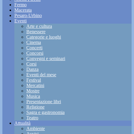
Fermo
Macerata
Pesaro-Urbino
Eventi
Arte e cultura
Benessere
Categorie e luoghi
Cinema
Concerti
Concorsi
Convegni e seminari
Corsi
Danza
Eventi del mese
Festival
Mercatini
Mostre
Musica
Presentazione libri
Religione
Sagra e gastronomia
Teatro
Attualità
Ambiente
Avvisi