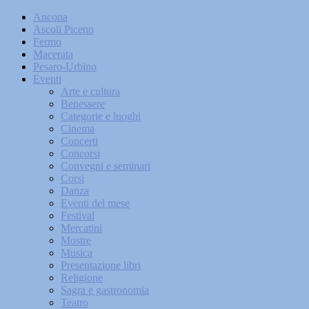
Ancona
Ascoli Piceno
Fermo
Macerata
Pesaro-Urbino
Eventi
Arte e cultura
Benessere
Categorie e luoghi
Cinema
Concerti
Concorsi
Convegni e seminari
Corsi
Danza
Eventi del mese
Festival
Mercatini
Mostre
Musica
Presentazione libri
Religione
Sagra e gastronomia
Teatro