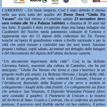
CAMERINO – Un buon auspicio. Così è stato definito il ritorna
nella sua terra natia del quadro del
Dosso Dossi “Giulia Da
Varano”
che farà ritorno a Camerino sabato
23 novembre dove
sarà svelato alle 16 a Palazzo Sabbieti
, a distanza di 39 anni dal
suo furto. Il quadro è stato recuperato dopo una lunga indagine dai
Carabinieri del Nucleo tutela patrimonio culturale di Genova e
rappresenta uno dei 13 dipinti della collezione dei Da Varano
nonché un’opera di grandissimo valore a livello nazionale e per la
città che potrà tornare a custodire uno dei suoi tesori. Saranno
proprio i militari, ospiti sabato, ad entrare nel dettaglio delle indagini
e del ritrovamento del dipinto dell’ultima duchessa camerte.
“Un documento importante della città”.
Così lo ha definito
Giovanna Sartori, assessore alla cultura di Camerino, che ha poi
anticipato:
“Giulia Da Varano che torna a casa s’inserisce in un
progetto molto più ampio: La Bellezza ritrovata, i luoghi della città.
Si tratta di un progetto che vede coinvolti il Comune, Unicam e
l’Arcidiocesi, finanziato dalla Regione e che serve a mettere in
collegamento i luoghi della città fruibili. Un collegamento sia fisico
che artistico: San Venanzio, il Deposito Venanzina Pennesi (dove
sarà custodito il quadro), il Planetario di Unicam e la mostra
all’Archivio di Stato. Grazie a Contram, che
si conferma un partner
prezioso, il percorso sarà fruibile anche col bus elettrico, il primo