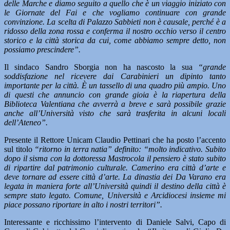
delle Marche e diamo seguito a quello che è un viaggio iniziato con
le Giornate del Fai e che vogliamo continuare con grande
convinzione. La scelta di Palazzo Sabbieti non è causale, perché è a
ridosso della zona rossa e conferma il nostro occhio verso il centro
storico e la città storica da cui, come abbiamo sempre detto, non
possiamo prescindere”.
Il sindaco Sandro Sborgia non ha nascosto la sua
“grande
soddisfazione nel ricevere dai Carabinieri un dipinto tanto
importante per la città. È un tassello di una quadro più ampio. Uno
di questi che annuncio con grande gioia è la riapertura della
Biblioteca Valentiana che avverrà a breve e sarà possibile grazie
anche all’Università visto che sarà trasferita in alcuni locali
dell’Ateneo”.
Presente il Rettore Unicam Claudio Pettinari che ha posto l’accento
sul titolo
“ritorno in terra natia” definito: “molto indicativo.
Subito
dopo il sisma con la dottoressa Mastrocola il pensiero è stato subito
di ripartire dal patrimonio culturale. Camerino era città d’arte e
deve tornare ad essere città d’arte. La dinastia dei Da Varano era
legata in maniera forte all’Università quindi il destino della città è
sempre stato legato. Comune, Università e Arcidiocesi insieme mi
piace possano riportare in alto i nostri territori”.
Interessante e ricchissimo l’intervento di Daniele Salvi, Capo di