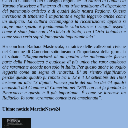
Capo di Gabinetto del Consiglio regionale: “
Il ritorno di Giulia Da
Varano s’inserisce all’interno di una triste tradizione di dispersione
del patrimonio artistico e di quadri della nostra Regione. Questa
inversione di tendenza è importante e voglio leggerlo anche come
un auspicio. La cultura accompagna la ricostruzione: appena si
riapre uno spazio è fondamentale valorizzarne i singoli aspetti,
come è stato fatto con l’Archivio di Stato, con l’Orto botanico e
come sono certo saprà fare questa importante tela”.
Ha concluso Barbara Mastrocola, curatrice delle collezioni civiche
del Comune di Camerino sottolineando l’importanza della giornata
di sabato:
“Riappropriarsi di un quadro che anticamente faceva
parte della Pinacoteca è qualcosa di più unico che raro: qualcosa
che raramente accade non solo in Italia. Per questo anche io voglio
leggerlo come un segno di rinascita. E’ un rientro significativo
perché questo quadro fu rubato tra il 12 e il 13 settembre del 1980
insieme ad altri 13 dipinti. Faceva parte del nucleo dei 44 quadri
acquistati dal Comune di Camerino nel 1860 con cui fu fondata la
Pinacoteca e questo è il più importante. È come se tornasse un
Raffaello. Io sono veramente contenta ed emozionata”.
Ultime notizie MarcheNews24