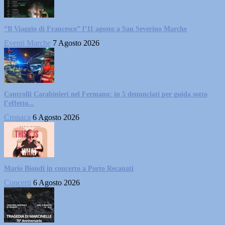
“Il Viaggio di Francesco” l’11 agosto a San Severino Marche
Eventi Marche
7 Agosto 2026
Controlli Carabinieri nel Fermano: in 5 denunciati per guida sotto
l’effetto...
Cronaca
6 Agosto 2026
Mario Biondi in concerto a Porto Recanati
Concerti
6 Agosto 2026