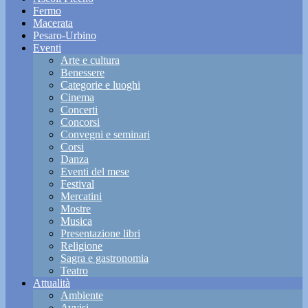
Fermo
Macerata
Pesaro-Urbino
Eventi
Arte e cultura
Benessere
Categorie e luoghi
Cinema
Concerti
Concorsi
Convegni e seminari
Corsi
Danza
Eventi del mese
Festival
Mercatini
Mostre
Musica
Presentazione libri
Religione
Sagra e gastronomia
Teatro
Attualità
Ambiente
Avvisi