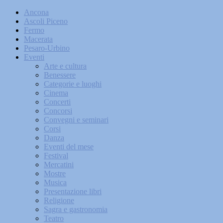
Ancona
Ascoli Piceno
Fermo
Macerata
Pesaro-Urbino
Eventi
Arte e cultura
Benessere
Categorie e luoghi
Cinema
Concerti
Concorsi
Convegni e seminari
Corsi
Danza
Eventi del mese
Festival
Mercatini
Mostre
Musica
Presentazione libri
Religione
Sagra e gastronomia
Teatro