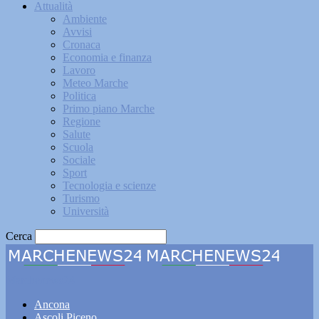
Attualità
Ambiente
Avvisi
Cronaca
Economia e finanza
Lavoro
Meteo Marche
Politica
Primo piano Marche
Regione
Salute
Scuola
Sociale
Sport
Tecnologia e scienze
Turismo
Università
Cerca
Marchenews24
Ancona
Ascoli Piceno