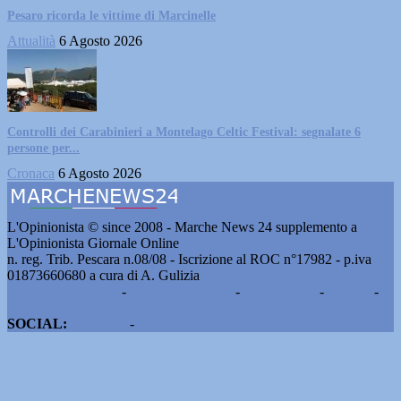
Pesaro ricorda le vittime di Marcinelle
Attualità
6 Agosto 2026
Controlli dei Carabinieri a Montelago Celtic Festival: segnalate 6
persone per...
Cronaca
6 Agosto 2026
L'Opinionista © since 2008 - Marche News 24 supplemento a
L'Opinionista Giornale Online
n. reg. Trib. Pescara n.08/08 - Iscrizione al ROC n°17982 - p.iva
01873660680 a cura di A. Gulizia
Pubblicità e contatti
-
Notizie del giorno
-
Informazioni
-
Privacy
-
Cookie
SOCIAL:
Facebook
-
X