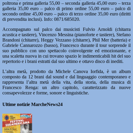
poltrona e prima galleria 55,00 – seconda galleria 45,00 euro – terza
galleria 35,00 euro – palco di primo ordine 55,00 euro – palco di
secondo ordine 45,00 euro – palco di terzo ordine 35,00 euro (diritti
di prevendita inclusi). Info: 0871/685020.
Accompagnato sul palco dai musicisti Fulvio Arnoldi (chitarra
acustica e tastiere), Vincenzo Messina (pianoforte e tastiere), Stefano
Brandoni (chitarre), Heggy Vezzano (chitarre), Phil Mer (batteria) e
Gabriele Cannarozzo (basso), Francesco durante il tour sorprende il
suo pubblico con uno spettacolo coinvolgente ed emozionante, e
una scaletta nuova in cui trovano spazio le indimenticabili hit del suo
repertorio e i brani estratti dal suo ultimo e ottavo disco di inediti.
L’altra metà, prodotto da Michele Canova Iorfida, è un album
composto da 12 brani dal sound e dal linguaggio contemporaneo e
rappresenta l’altra metà della vita, della storia, della musica di
Francesco Renga: un altro capitolo, caratterizzato da nuove
consapevolezze e forme, sonore e linguistiche.
Ultime notizie MarcheNews24