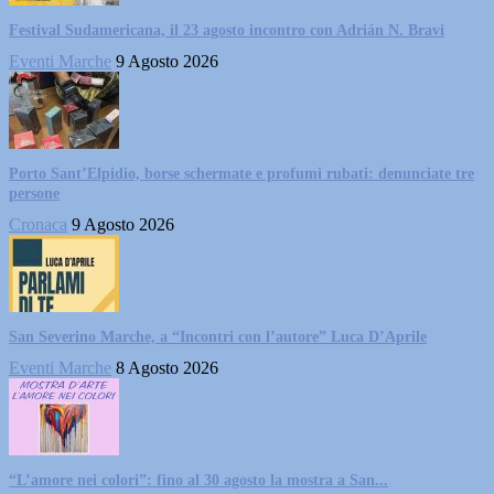
Festival Sudamericana, il 23 agosto incontro con Adrián N. Bravi
Eventi Marche
9 Agosto 2026
Porto Sant’Elpidio, borse schermate e profumi rubati: denunciate tre
persone
Cronaca
9 Agosto 2026
San Severino Marche, a “Incontri con l’autore” Luca D’Aprile
Eventi Marche
8 Agosto 2026
“L’amore nei colori”: fino al 30 agosto la mostra a San...