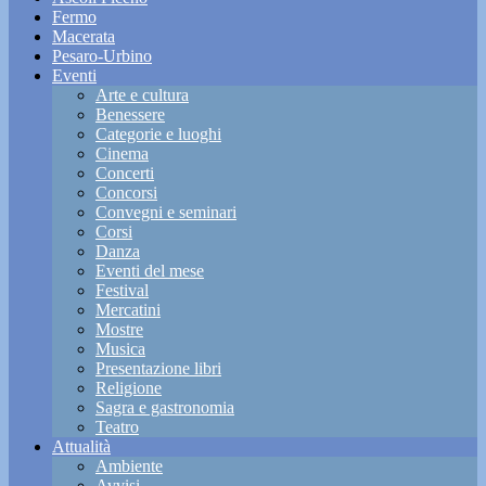
Fermo
Macerata
Pesaro-Urbino
Eventi
Arte e cultura
Benessere
Categorie e luoghi
Cinema
Concerti
Concorsi
Convegni e seminari
Corsi
Danza
Eventi del mese
Festival
Mercatini
Mostre
Musica
Presentazione libri
Religione
Sagra e gastronomia
Teatro
Attualità
Ambiente
Avvisi