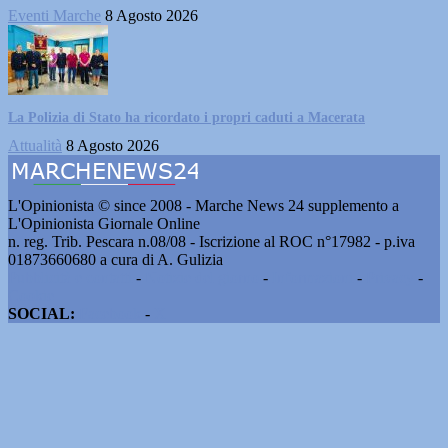
Eventi Marche
8 Agosto 2026
La Polizia di Stato ha ricordato i propri caduti a Macerata
Attualità
8 Agosto 2026
L'Opinionista © since 2008 - Marche News 24 supplemento a
L'Opinionista Giornale Online
n. reg. Trib. Pescara n.08/08 - Iscrizione al ROC n°17982 - p.iva
01873660680 a cura di A. Gulizia
Pubblicità e contatti
-
Notizie del giorno
-
Informazioni
-
Privacy
-
Cookie
SOCIAL:
Facebook
-
X