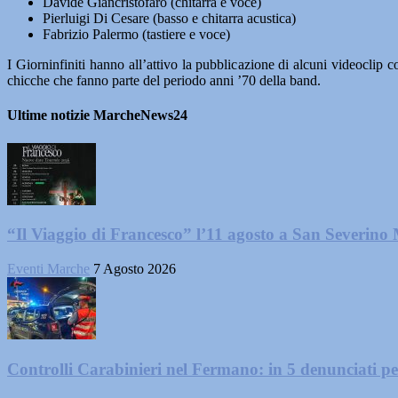
Davide Giancristofaro (chitarra e voce)
Pierluigi Di Cesare (basso e chitarra acustica)
Fabrizio Palermo (tastiere e voce)
I Giorninfiniti hanno all’attivo la pubblicazione di alcuni videoclip 
chicche che fanno parte del periodo anni ’70 della band.
Ultime notizie MarcheNews24
“Il Viaggio di Francesco” l’11 agosto a San Severino
Eventi Marche
7 Agosto 2026
Controlli Carabinieri nel Fermano: in 5 denunciati per 