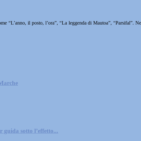
come “L’anno, il posto, l’ora”, “La leggenda di Mautoa”, “Parsifal”. Ne
 Marche
guida sotto l’effetto...