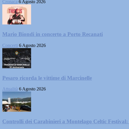
Cronaca
6 Agosto 2026
Mario Biondi in concerto a Porto Recanati
Concerti
6 Agosto 2026
Pesaro ricorda le vittime di Marcinelle
Attualità
6 Agosto 2026
Controlli dei Carabinieri a Montelago Celtic Festival: 