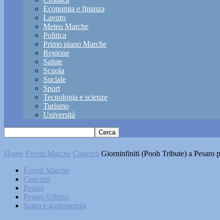
Economia e finanza
Lavoro
Meteo Marche
Politica
Primo piano Marche
Regione
Salute
Scuola
Sociale
Sport
Tecnologia e scienze
Turismo
Università
Home
Eventi Marche
Concerti
Giorninfiniti (Pooh Tribute) a Pesaro 
Eventi Marche
Concerti
Pesaro
Pesaro-Urbino
Sagra e gastronomia