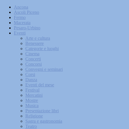
Ancona
Ascoli Piceno
Fermo
Macerata
Pesaro-Urbino
Eventi
Arte e cultura
Benessere
Categorie e luoghi
Cinema
Concerti
Concorsi
Convegni e seminari
Corsi
Danza
Eventi del mese
Festival
Mercatini
Mostre
Musica
Presentazione libri
Religione
Sagra e gastronomia
Teatro