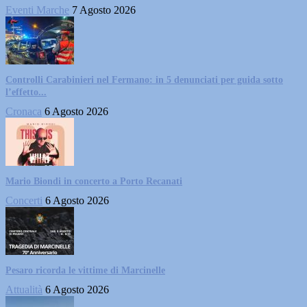
Eventi Marche
7 Agosto 2026
Controlli Carabinieri nel Fermano: in 5 denunciati per guida sotto
l’effetto...
Cronaca
6 Agosto 2026
Mario Biondi in concerto a Porto Recanati
Concerti
6 Agosto 2026
Pesaro ricorda le vittime di Marcinelle
Attualità
6 Agosto 2026