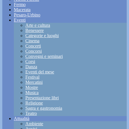
Fermo
Macerata
Pesaro-Urbino
Eventi
Arte e cultura
Benessere
Categorie e luoghi
Cinema
Concerti
Concorsi
Convegni e seminari
Corsi
Danza
Eventi del mese
Festival
Mercatini
Mostre
Musica
Presentazione libri
Religione
Sagra e gastronomia
Teatro
Attualità
Ambiente
Avvisi