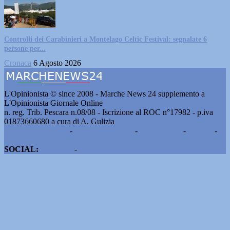
Controlli dei Carabinieri a Montelago Celtic Festival: segnalate 6
persone per...
Cronaca
6 Agosto 2026
L'Opinionista © since 2008 - Marche News 24 supplemento a
L'Opinionista Giornale Online
n. reg. Trib. Pescara n.08/08 - Iscrizione al ROC n°17982 - p.iva
01873660680 a cura di A. Gulizia
Pubblicità e contatti
-
Notizie del giorno
-
Informazioni
-
Privacy
-
Cookie
SOCIAL:
Facebook
-
X