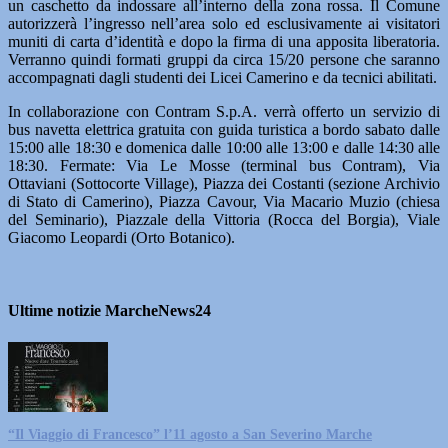
un caschetto da indossare all’interno della zona rossa. Il Comune
autorizzerà l’ingresso nell’area solo ed esclusivamente ai visitatori
muniti di carta d’identità e dopo la firma di una apposita liberatoria.
Verranno quindi formati gruppi da circa 15/20 persone che saranno
accompagnati dagli studenti dei Licei Camerino e da tecnici abilitati.
In collaborazione con Contram S.p.A. verrà offerto un servizio di
bus navetta elettrica gratuita con guida turistica a bordo sabato dalle
15:00 alle 18:30 e domenica dalle 10:00 alle 13:00 e dalle 14:30 alle
18:30. Fermate: Via Le Mosse (terminal bus Contram), Via
Ottaviani (Sottocorte Village), Piazza dei Costanti (sezione Archivio
di Stato di Camerino), Piazza Cavour, Via Macario Muzio (chiesa
del Seminario), Piazzale della Vittoria (Rocca del Borgia), Viale
Giacomo Leopardi (Orto Botanico).
Ultime notizie MarcheNews24
“Il Viaggio di Francesco” l’11 agosto a San Severino Marche