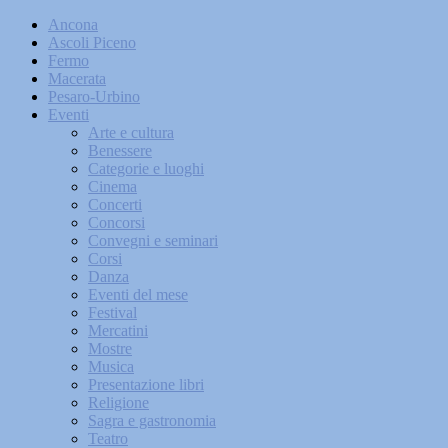
Ancona
Ascoli Piceno
Fermo
Macerata
Pesaro-Urbino
Eventi
Arte e cultura
Benessere
Categorie e luoghi
Cinema
Concerti
Concorsi
Convegni e seminari
Corsi
Danza
Eventi del mese
Festival
Mercatini
Mostre
Musica
Presentazione libri
Religione
Sagra e gastronomia
Teatro