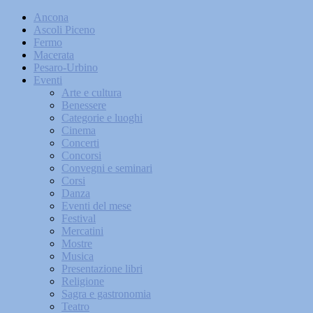
Ancona
Ascoli Piceno
Fermo
Macerata
Pesaro-Urbino
Eventi
Arte e cultura
Benessere
Categorie e luoghi
Cinema
Concerti
Concorsi
Convegni e seminari
Corsi
Danza
Eventi del mese
Festival
Mercatini
Mostre
Musica
Presentazione libri
Religione
Sagra e gastronomia
Teatro