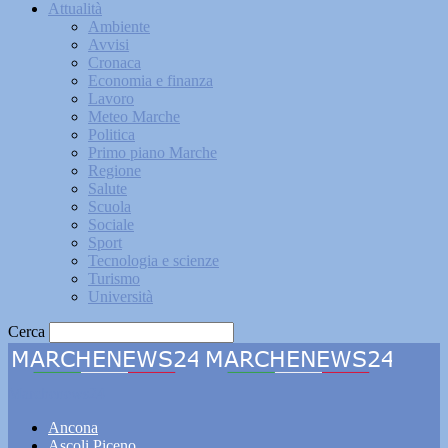
Attualità
Ambiente
Avvisi
Cronaca
Economia e finanza
Lavoro
Meteo Marche
Politica
Primo piano Marche
Regione
Salute
Scuola
Sociale
Sport
Tecnologia e scienze
Turismo
Università
Cerca
Marchenews24
Ancona
Ascoli Piceno