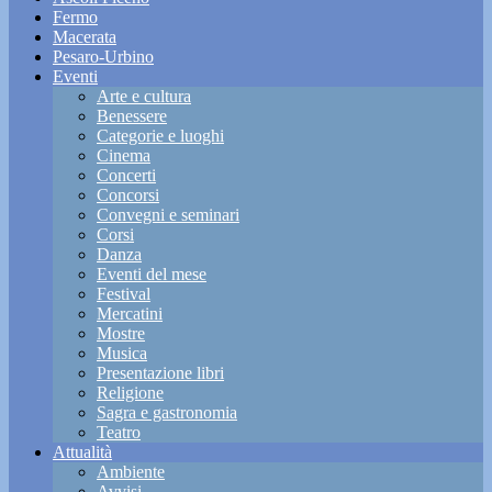
Fermo
Macerata
Pesaro-Urbino
Eventi
Arte e cultura
Benessere
Categorie e luoghi
Cinema
Concerti
Concorsi
Convegni e seminari
Corsi
Danza
Eventi del mese
Festival
Mercatini
Mostre
Musica
Presentazione libri
Religione
Sagra e gastronomia
Teatro
Attualità
Ambiente
Avvisi