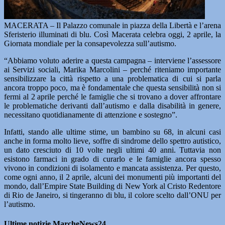
MACERATA – Il Palazzo comunale in piazza della Libertà e l’arena
Sferisterio illuminati di blu. Così Macerata celebra oggi, 2 aprile, la
Giornata mondiale per la consapevolezza sull’autismo.
“Abbiamo voluto aderire a questa campagna – interviene l’assessore
ai Servizi sociali, Marika Marcolini – perché riteniamo importante
sensibilizzare la città rispetto a una problematica di cui si parla
ancora troppo poco, ma è fondamentale che questa sensibilità non si
fermi al 2 aprile perché le famiglie che si trovano a dover affrontare
le problematiche derivanti dall’autismo e dalla disabilità in genere,
necessitano quotidianamente di attenzione e sostegno”.
Infatti, stando alle ultime stime, un bambino su 68, in alcuni casi
anche in forma molto lieve, soffre di sindrome dello spettro autistico,
un dato cresciuto di 10 volte negli ultimi 40 anni. Tuttavia non
esistono farmaci in grado di curarlo e le famiglie ancora spesso
vivono in condizioni di isolamento e mancata assistenza. Per questo,
come ogni anno, il 2 aprile, alcuni dei monumenti più importanti del
mondo, dall’Empire State Building di New York al Cristo Redentore
di Rio de Janeiro, si tingeranno di blu, il colore scelto dall’ONU per
l’autismo.
Ultime notizie MarcheNews24