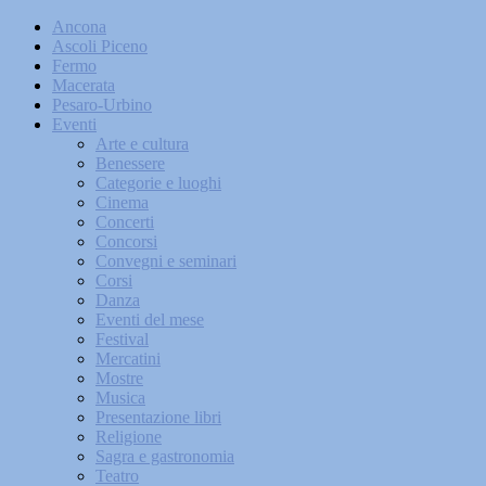
Ancona
Ascoli Piceno
Fermo
Macerata
Pesaro-Urbino
Eventi
Arte e cultura
Benessere
Categorie e luoghi
Cinema
Concerti
Concorsi
Convegni e seminari
Corsi
Danza
Eventi del mese
Festival
Mercatini
Mostre
Musica
Presentazione libri
Religione
Sagra e gastronomia
Teatro