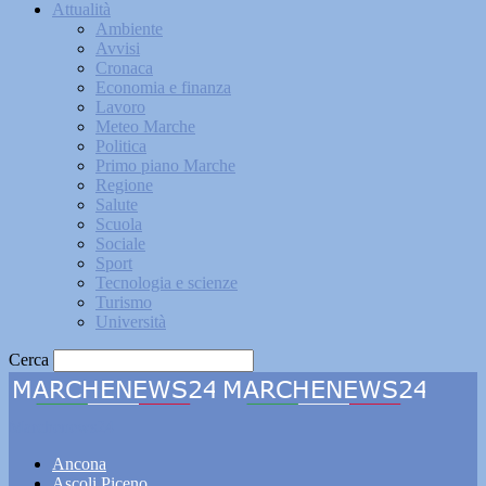
Attualità
Ambiente
Avvisi
Cronaca
Economia e finanza
Lavoro
Meteo Marche
Politica
Primo piano Marche
Regione
Salute
Scuola
Sociale
Sport
Tecnologia e scienze
Turismo
Università
Cerca
Marchenews24
Ancona
Ascoli Piceno