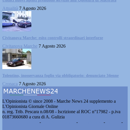
Undici nuovi agenti prendono servizio alla Questura di Macerata
Attualità
7 Agosto 2026
Civitanova Marche: esito controlli straordinari interforze
Civitanova Marche
7 Agosto 2026
Tolentino, inosservanza foglio via obbligatorio: denunciato 34enne
Cronaca
7 Agosto 2026
L'Opinionista © since 2008 - Marche News 24 supplemento a
L'Opinionista Giornale Online
n. reg. Trib. Pescara n.08/08 - Iscrizione al ROC n°17982 - p.iva
01873660680 a cura di A. Gulizia
Pubblicità e contatti
-
Notizie del giorno
-
Informazioni
-
Privacy
-
Cookie