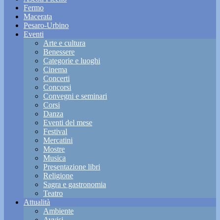
Fermo
Macerata
Pesaro-Urbino
Eventi
Arte e cultura
Benessere
Categorie e luoghi
Cinema
Concerti
Concorsi
Convegni e seminari
Corsi
Danza
Eventi del mese
Festival
Mercatini
Mostre
Musica
Presentazione libri
Religione
Sagra e gastronomia
Teatro
Attualità
Ambiente
Avvisi