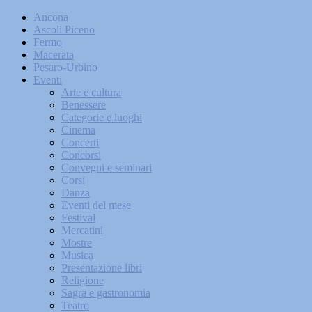
Ancona
Ascoli Piceno
Fermo
Macerata
Pesaro-Urbino
Eventi
Arte e cultura
Benessere
Categorie e luoghi
Cinema
Concerti
Concorsi
Convegni e seminari
Corsi
Danza
Eventi del mese
Festival
Mercatini
Mostre
Musica
Presentazione libri
Religione
Sagra e gastronomia
Teatro