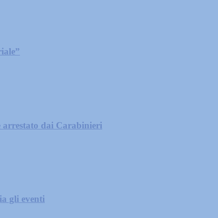
iale”
 arrestato dai Carabinieri
a gli eventi