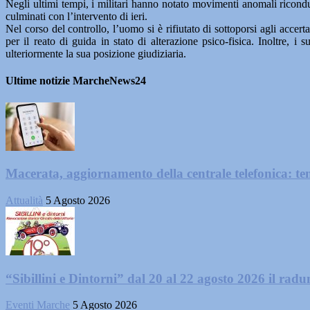
Negli ultimi tempi, i militari hanno notato movimenti anomali riconduc
culminati con l’intervento di ieri.
Nel corso del controllo, l’uomo si è rifiutato di sottoporsi agli accert
per il reato di guida in stato di alterazione psico-fisica. Inoltre,
ulteriormente la sua posizione giudiziaria.
Ultime notizie MarcheNews24
Macerata, aggiornamento della centrale telefonica: te
Attualità
5 Agosto 2026
“Sibillini e Dintorni” dal 20 al 22 agosto 2026 il radun
Eventi Marche
5 Agosto 2026