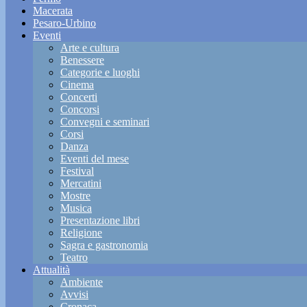
Macerata
Pesaro-Urbino
Eventi
Arte e cultura
Benessere
Categorie e luoghi
Cinema
Concerti
Concorsi
Convegni e seminari
Corsi
Danza
Eventi del mese
Festival
Mercatini
Mostre
Musica
Presentazione libri
Religione
Sagra e gastronomia
Teatro
Attualità
Ambiente
Avvisi
Cronaca