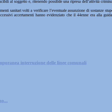
ibili al soggetto e, ritenendo possibile una ripresa dell’attività crimi
amenti sanitari volti a verificare l’eventuale assunzione di sostanze stu
 i successivi accertamenti hanno evidenziato che il 44enne era alla gui
mporanea interruzione delle linee comunali
o...