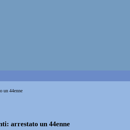
ato un 44enne
nti: arrestato un 44enne