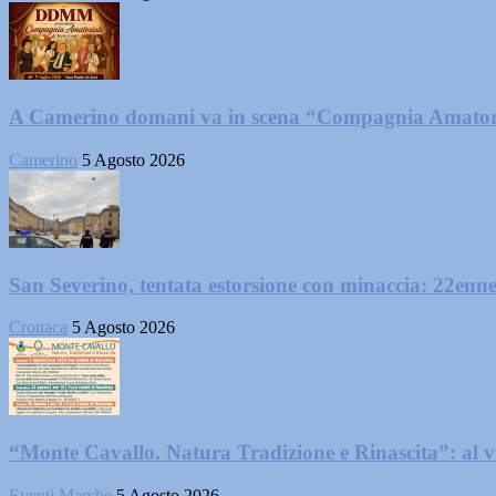
A Camerino domani va in scena “Compagnia Amator
Camerino
5 Agosto 2026
San Severino, tentata estorsione con minaccia: 22enne
Cronaca
5 Agosto 2026
“Monte Cavallo. Natura Tradizione e Rinascita”: al vi
Eventi Marche
5 Agosto 2026