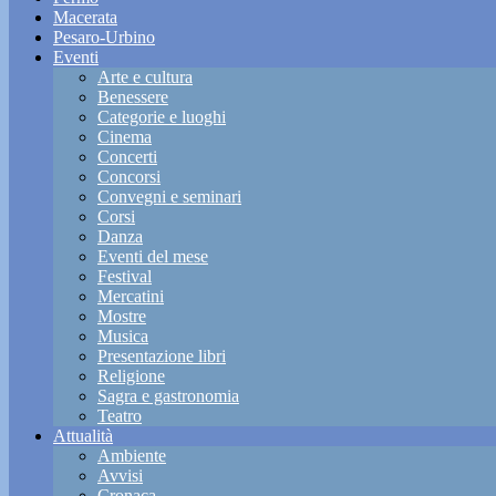
Macerata
Pesaro-Urbino
Eventi
Arte e cultura
Benessere
Categorie e luoghi
Cinema
Concerti
Concorsi
Convegni e seminari
Corsi
Danza
Eventi del mese
Festival
Mercatini
Mostre
Musica
Presentazione libri
Religione
Sagra e gastronomia
Teatro
Attualità
Ambiente
Avvisi
Cronaca