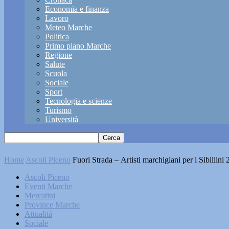
Economia e finanza
Lavoro
Meteo Marche
Politica
Primo piano Marche
Regione
Salute
Scuola
Sociale
Sport
Tecnologia e scienze
Turismo
Università
Home
Ascoli Piceno
Fuori Strada – Artisti marchigiani per i Sibillini
Ascoli Piceno
Eventi Marche
Mercatini
Province Marche
Attualità
Sociale