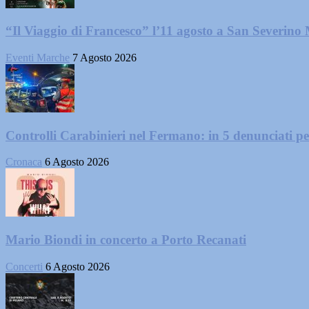
“Il Viaggio di Francesco” l’11 agosto a San Severino
Eventi Marche
7 Agosto 2026
Controlli Carabinieri nel Fermano: in 5 denunciati per 
Cronaca
6 Agosto 2026
Mario Biondi in concerto a Porto Recanati
Concerti
6 Agosto 2026