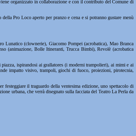
to viene organizzato in collaborazione e con il contributo del Comune di
mico della Pro Loco aperto per pranzo e cena e si potranno gustare menù
tro Lunatico (clownerie), Giacomo Pompei (acrobatica), Mao Branca
o (animazione, Bolle Itineranti, Trucca Bimbi), Revolè (acrobatica
piazza, ispirandosi ai grallatores (i moderni trampolieri), ai mimi e ai
de impatto visivo, trampoli, giochi di fuoco, proiezioni, pirotecnia,
r festeggiare il traguardo della ventesima edizione, uno spettacolo di
one urbana, che verrà disegnato sulla facciata del Teatro La Perla da