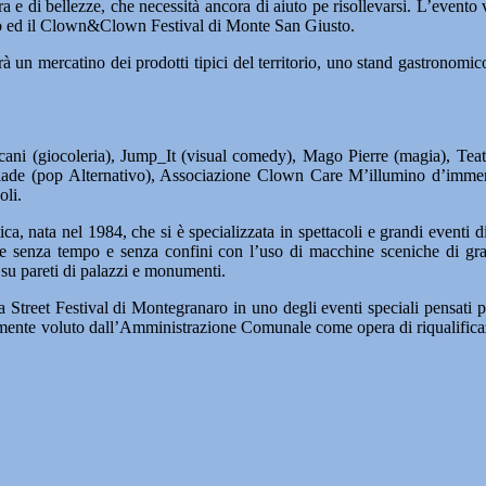
ura e di bellezze, che necessità ancora di aiuto pe risollevarsi. L’even
 ed il Clown&Clown Festival di Monte San Giusto.
 sarà un mercatino dei prodotti tipici del territorio, uno stand gastrono
ani (giocoleria), Jump_It (visual comedy), Mago Pierre (magia), Tea
blade (pop Alternativo), Associazione Clown Care M’illumino d’immens
oli.
 nata nel 1984, che si è specializzata in spettacoli e grandi eventi di 
nde senza tempo e senza confini con l’uso di macchine sceniche di gran
e su pareti di palazzi e monumenti.
 Street Festival di Montegranaro in uno degli eventi speciali pensati pe
emente voluto dall’Amministrazione Comunale come opera di riqualificazi