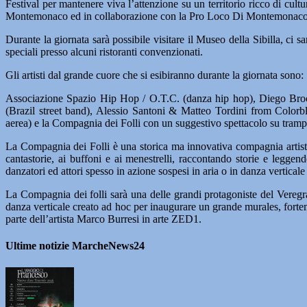
Festival per mantenere viva l’attenzione su un territorio ricco di cult
Montemonaco ed in collaborazione con la Pro Loco Di Montemonaco
Durante la giornata sarà possibile visitare il Museo della Sibilla, ci
speciali presso alcuni ristoranti convenzionati.
Gli artisti dal grande cuore che si esibiranno durante la giornata sono:
Associazione Spazio Hip Hop / O.T.C. (danza hip hop), Diego Broc
(Brazil street band), Alessio Santoni & Matteo Tordini from Color
aerea) e la Compagnia dei Folli con un suggestivo spettacolo su tramp
La Compagnia dei Folli è una storica ma innovativa compagnia artistica,
cantastorie, ai buffoni e ai menestrelli, raccontando storie e legge
danzatori ed attori spesso in azione sospesi in aria o in danza vertical
La Compagnia dei folli sarà una delle grandi protagoniste del Veregra
danza verticale creato ad hoc per inaugurare un grande murales, fort
parte dell’artista Marco Burresi in arte ZED1.
Ultime notizie MarcheNews24