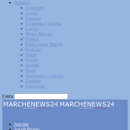
Attualità
Ambiente
Avvisi
Cronaca
Economia e finanza
Lavoro
Meteo Marche
Politica
Primo piano Marche
Regione
Salute
Scuola
Sociale
Sport
Tecnologia e scienze
Turismo
Università
Cerca
Marchenews24
Ancona
Ascoli Piceno