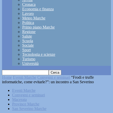
Cronaca
Economia e finanza
Lavoro
Meteo Marche
Politica
Primo piano Marche
Regione
Salute
Scuola
Sociale
Sport
Tecnologia e scienze
Turismo
Università
Home
Eventi Marche
Convegni e seminari
“Frodi e truffe
informatiche, come evitarle?”: un incontro a San Severino
Eventi Marche
Convegni e seminari
Macerata
Province Marche
San Severino Marche