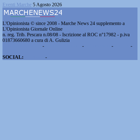
Eventi Marche
5 Agosto 2026
L'Opinionista © since 2008 - Marche News 24 supplemento a
L'Opinionista Giornale Online
n. reg. Trib. Pescara n.08/08 - Iscrizione al ROC n°17982 - p.iva
01873660680 a cura di A. Gulizia
Pubblicità e contatti
-
Notizie del giorno
-
Informazioni
-
Privacy
-
Cookie
SOCIAL:
Facebook
-
X