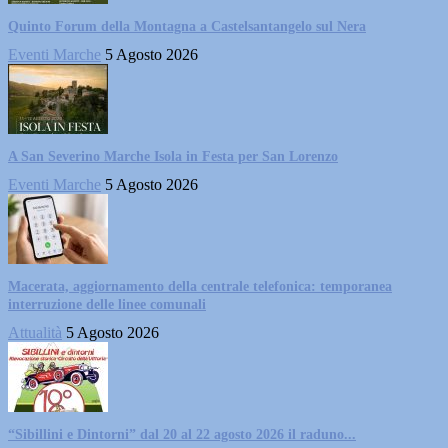
Quinto Forum della Montagna a Castelsantangelo sul Nera
Eventi Marche
5 Agosto 2026
A San Severino Marche Isola in Festa per San Lorenzo
Eventi Marche
5 Agosto 2026
Macerata, aggiornamento della centrale telefonica: temporanea
interruzione delle linee comunali
Attualità
5 Agosto 2026
“Sibillini e Dintorni” dal 20 al 22 agosto 2026 il raduno...