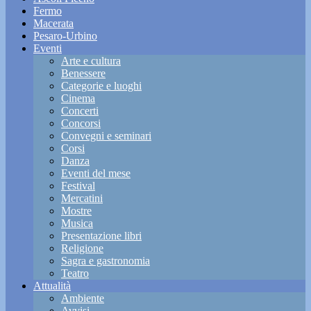
Fermo
Macerata
Pesaro-Urbino
Eventi
Arte e cultura
Benessere
Categorie e luoghi
Cinema
Concerti
Concorsi
Convegni e seminari
Corsi
Danza
Eventi del mese
Festival
Mercatini
Mostre
Musica
Presentazione libri
Religione
Sagra e gastronomia
Teatro
Attualità
Ambiente
Avvisi