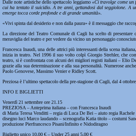
Dalle note artistiche dello spettacolo leggiamo
«Ci travolge come un fi
cui ha tentato il suicidio. A tre anni, gettandosi dal seggiolone. A 
emerge tocca corde profonde e di grande umanità».
«Vivi spinta dal desiderio e non dalla paura» è il messaggio che racco
La direzione del Teatro Comunale di Cagli ha scelto di presentare 
meraviglia del teatro e per vedere da vicino un personaggio conosciuto
Francesca Inaudi, una delle attrici più interessanti della scena italiana
inizia in teatro. Nel 1996 il suo volto colpì Giorgio Strehler, che co
teatro, si è confrontata con alcuni dei migliori registi italiani – El
grazie alla sua determinazione e alla sua personalità. Numerose anche
Paolo Genovese, Massimo Venier e Ridley Scott.
Preziosa è l’ultimo spettacolo della pre-stagione di Cagli, dal 4 ottobr
INFO E BIGLIETTI
Venerdì 21 settembre ore 21.15
PREZIOSA – Anteprima italiana – con Francesca Inaudi
di Maria Teresa Venditti – regia di Luca De Bei – aiuto regia Rachele
disegno luci Marco laudando – scenografia Katia titolo – costumi San
produzione Pierfrancesco Pisani/Infinito e Nidodiragno
Biglietto unico 10,00 € – Under 25 anni 5,00 €