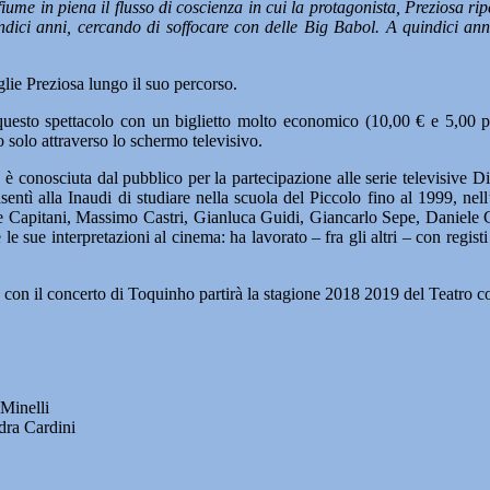
ume in piena il flusso di coscienza in cui la protagonista, Preziosa ripe
undici anni, cercando di soffocare con delle Big Babol. A quindici ann
glie Preziosa lungo il suo percorso.
questo spettacolo con un biglietto molto economico (10,00 € e 5,00 pe
 solo attraverso lo schermo televisivo.
, è conosciuta dal pubblico per la partecipazione alle serie televisive Di
nsentì alla Inaudi di studiare nella scuola del Piccolo fino al 1999, nel
io De Capitani, Massimo Castri, Gianluca Guidi, Giancarlo Sepe, Daniele
 le sue interpretazioni al cinema: ha lavorato – fra gli altri – con reg
e con il concerto di Toquinho partirà la stagione 2018 2019 del Teatro co
 Minelli
dra Cardini