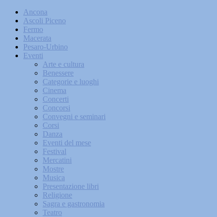
Ancona
Ascoli Piceno
Fermo
Macerata
Pesaro-Urbino
Eventi
Arte e cultura
Benessere
Categorie e luoghi
Cinema
Concerti
Concorsi
Convegni e seminari
Corsi
Danza
Eventi del mese
Festival
Mercatini
Mostre
Musica
Presentazione libri
Religione
Sagra e gastronomia
Teatro