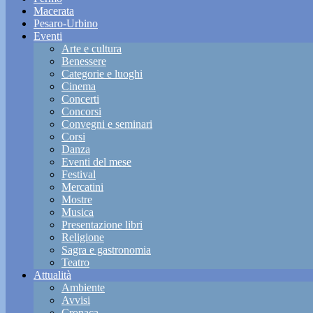
Macerata
Pesaro-Urbino
Eventi
Arte e cultura
Benessere
Categorie e luoghi
Cinema
Concerti
Concorsi
Convegni e seminari
Corsi
Danza
Eventi del mese
Festival
Mercatini
Mostre
Musica
Presentazione libri
Religione
Sagra e gastronomia
Teatro
Attualità
Ambiente
Avvisi
Cronaca