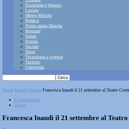
Economia e finanza
Lavoro
Meteo Marche
Politica
Primo piano Marche
Regione
Salute
Scuola
Sociale
Sport
Tecnologia e scienze
Turismo
Università
Home
Eventi Marche
Francesca Inaudi il 21 settembre al Teatro Com
Eventi Marche
Teatro
Francesca Inaudi il 21 settembre al Teatr