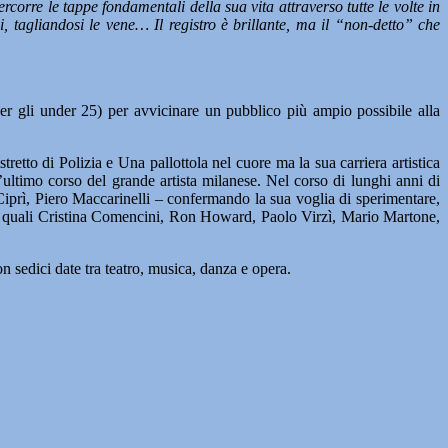
rcorre le tappe fondamentali della sua vita attraverso tutte le volte in
i, tagliandosi le vene… Il registro è brillante, ma il “non-detto” che
r gli under 25) per avvicinare un pubblico più ampio possibile alla
stretto di Polizia e Una pallottola nel cuore ma la sua carriera artistica
l’ultimo corso del grande artista milanese. Nel corso di lunghi anni di
 Ciprì, Piero Maccarinelli – confermando la sua voglia di sperimentare,
isti quali Cristina Comencini, Ron Howard, Paolo Virzì, Mario Martone,
n sedici date tra teatro, musica, danza e opera.