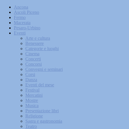
Ancona
Ascoli Piceno
Fermo
Macerata
Pesaro-Urbino
Eventi
Arte e cultura
Benessere
Categorie e luoghi
Cinema
Concerti
Concorsi
Convegni e seminari
Corsi
Danza
Eventi del mese
Festival
Mercatini
Mostre
Musica
Presentazione libri
Religione
Sagra e gastronomia
Teatro