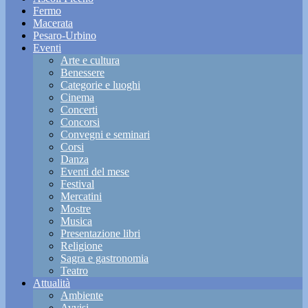
Fermo
Macerata
Pesaro-Urbino
Eventi
Arte e cultura
Benessere
Categorie e luoghi
Cinema
Concerti
Concorsi
Convegni e seminari
Corsi
Danza
Eventi del mese
Festival
Mercatini
Mostre
Musica
Presentazione libri
Religione
Sagra e gastronomia
Teatro
Attualità
Ambiente
Avvisi