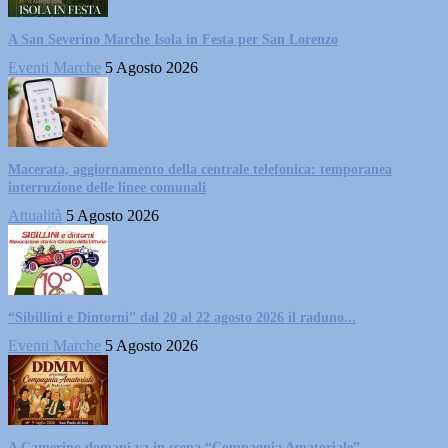
A San Severino Marche Isola in Festa per San Lorenzo
Eventi Marche
5 Agosto 2026
Macerata, aggiornamento della centrale telefonica: temporanea
interruzione delle linee comunali
Attualità
5 Agosto 2026
“Sibillini e Dintorni” dal 20 al 22 agosto 2026 il raduno...
Eventi Marche
5 Agosto 2026
A Camerino domani va in scena “Compagnia Amatoriale”