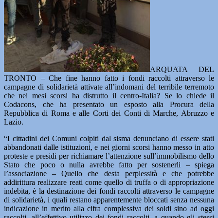
ARQUATA DEL
TRONTO – Che fine hanno fatto i fondi raccolti attraverso le
campagne di solidarietà attivate all’indomani del terribile terremoto
che nei mesi scorsi ha distrutto il centro-Italia? Se lo chiede il
Codacons, che ha presentato un esposto alla Procura della
Repubblica di Roma e alle Corti dei Conti di Marche, Abruzzo e
Lazio.
“I cittadini dei Comuni colpiti dal sisma denunciano di essere stati
abbandonati dalle istituzioni, e nei giorni scorsi hanno messo in atto
proteste e presidi per richiamare l’attenzione sull’immobilismo dello
Stato che poco o nulla avrebbe fatto per sostenerli – spiega
l’associazione – Quello che desta perplessità e che potrebbe
addirittura realizzare reati come quello di truffa o di appropriazione
indebita, è la destinazione dei fondi raccolti attraverso le campagne
di solidarietà, i quali restano apparentemente bloccati senza nessuna
indicazione in merito alla cifra complessiva dei soldi sino ad oggi
raccolti, all’effettivo utilizzo dei fondi raccolti, a quando gli stessi