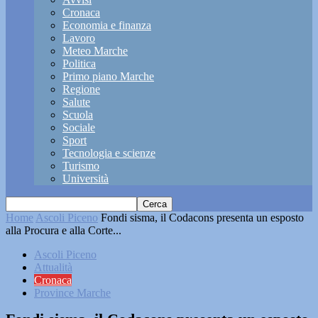
Cronaca
Economia e finanza
Lavoro
Meteo Marche
Politica
Primo piano Marche
Regione
Salute
Scuola
Sociale
Sport
Tecnologia e scienze
Turismo
Università
Home
Ascoli Piceno
Fondi sisma, il Codacons presenta un esposto
alla Procura e alla Corte...
Ascoli Piceno
Attualità
Cronaca
Province Marche