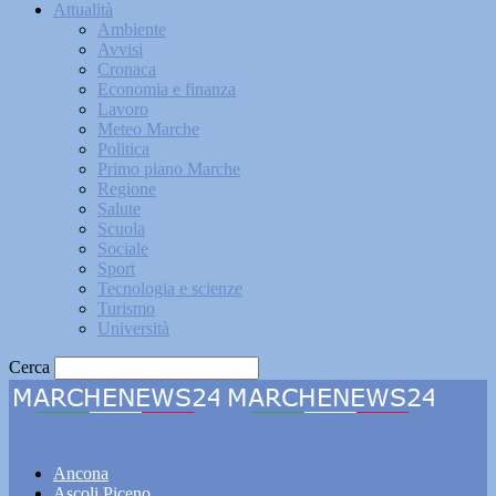
Attualità
Ambiente
Avvisi
Cronaca
Economia e finanza
Lavoro
Meteo Marche
Politica
Primo piano Marche
Regione
Salute
Scuola
Sociale
Sport
Tecnologia e scienze
Turismo
Università
Cerca
Marchenews24
Ancona
Ascoli Piceno