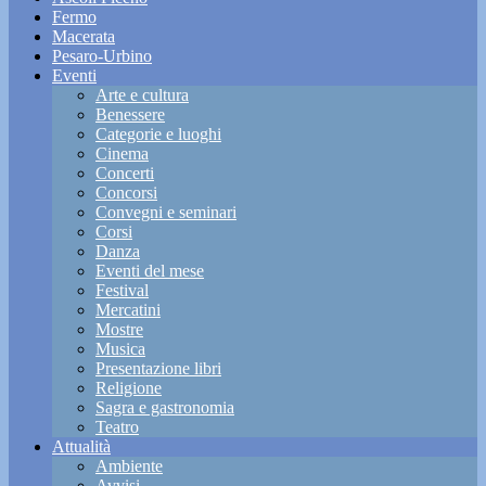
Fermo
Macerata
Pesaro-Urbino
Eventi
Arte e cultura
Benessere
Categorie e luoghi
Cinema
Concerti
Concorsi
Convegni e seminari
Corsi
Danza
Eventi del mese
Festival
Mercatini
Mostre
Musica
Presentazione libri
Religione
Sagra e gastronomia
Teatro
Attualità
Ambiente
Avvisi