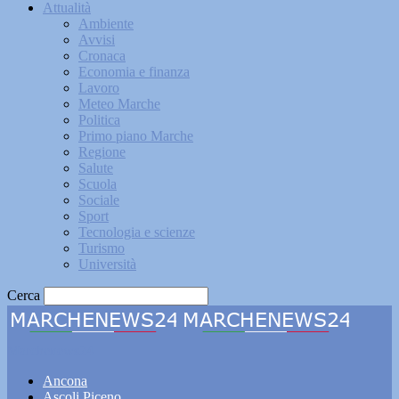
Attualità
Ambiente
Avvisi
Cronaca
Economia e finanza
Lavoro
Meteo Marche
Politica
Primo piano Marche
Regione
Salute
Scuola
Sociale
Sport
Tecnologia e scienze
Turismo
Università
Cerca
Marchenews24
Ancona
Ascoli Piceno