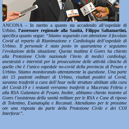
ANCONA – In merito a quanto sta accadendo all’ospedale di
Urbino,
l’assessore regionale alla Sanità,
Filippo Saltamartini,
specifica quanto segue:
“Stiamo seguendo con attenzione il focolaio
Covid al reparto di Rianimazione e Cardiologia dell’ospedale di
Urbino. Il personale è stato posto in quarantena e seguiamo
l’evoluzione della situazione. Questa mattina il Gores ha chiesto
alla Protezione Civile nazionale l’invio di medici cardiologi,
anestesisti e internisti per la prosecuzione delle attività cliniche di
quello che è l’unico ospedale no-covid della provincia di Pesaro e
Urbino. Stiamo monitorando attentamente la questione. Una parte
dei 15 pazienti ordinari di Urbino, risultati positivi al Covid,
saranno trasferiti a cura dell’Asur nelle strutture abilitate alla cura
del Covid-19 e i restanti verranno trasferiti a Macerata Feltria e
alla RSA Galantara di Pesaro. Inoltre, abbiamo chiesto insieme al
Gores l’assistenza della sanità militare per le RSA e Case di riposo
di Tolentino, Esanatoglia e Recanati. Attendiamo per le prossime
ore una risposta da parte della Protezione Civile e dei COI
Interforze”.