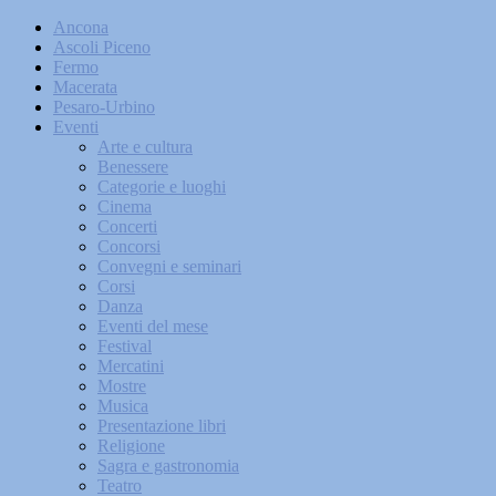
Ancona
Ascoli Piceno
Fermo
Macerata
Pesaro-Urbino
Eventi
Arte e cultura
Benessere
Categorie e luoghi
Cinema
Concerti
Concorsi
Convegni e seminari
Corsi
Danza
Eventi del mese
Festival
Mercatini
Mostre
Musica
Presentazione libri
Religione
Sagra e gastronomia
Teatro