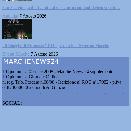
San Severino, a dieci anni dal sisma otto condomini rientrano in...
Attualità
7 Agosto 2026
“Il Viaggio di Francesco” l’11 agosto a San Severino Marche
Eventi Marche
7 Agosto 2026
L'Opinionista © since 2008 - Marche News 24 supplemento a
L'Opinionista Giornale Online
n. reg. Trib. Pescara n.08/08 - Iscrizione al ROC n°17982 - p.iva
01873660680 a cura di A. Gulizia
Pubblicità e contatti
-
Notizie del giorno
-
Informazioni
-
Privacy
-
Cookie
SOCIAL:
Facebook
-
X