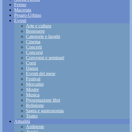
Fermo
Macerata
Pesaro-Urbino
Eventi
Arte e cultura
Benessere
Categorie e luoghi
Cinema
Concerti
Concorsi
Convegni e seminari
Corsi
Danza
Eventi del mese
Festival
Mercatini
Mostre
Musica
Presentazione libri
Religione
Sagra e gastronomia
Teatro
Attualità
Ambiente
Avvisi