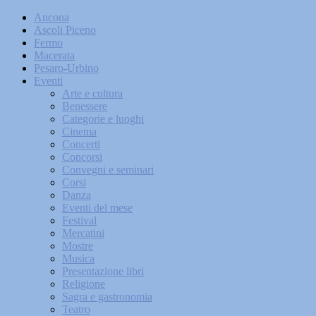
Ancona
Ascoli Piceno
Fermo
Macerata
Pesaro-Urbino
Eventi
Arte e cultura
Benessere
Categorie e luoghi
Cinema
Concerti
Concorsi
Convegni e seminari
Corsi
Danza
Eventi del mese
Festival
Mercatini
Mostre
Musica
Presentazione libri
Religione
Sagra e gastronomia
Teatro