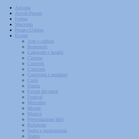
Ancona
Ascoli Piceno
Fermo
Macerata
Pesaro-Urbino
Eventi
Arte e cultura
Benessere
Categorie e luoghi
Cinema
Concerti
Concorsi
Convegni e seminari
Corsi
Danza
Eventi del mese
Festival
Mercatini
Mostre
Musica
Presentazione libri
Religione
Sagra e gastronomia
Teatro