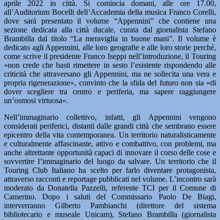
aprile 2022 in città. Si comincia domani, alle ore 17.00,
all’Auditorium Bocelli dell’Accademia della musica Franco Corelli,
dove sarà presentato il volume “Appennini” che contiene una
sezione dedicata alla città ducale, curata dal giornalista Stefano
Brambilla dal titolo “La meraviglia in buone mani”. Il volume è
dedicato agli Appennini, alle loro geografie e alle loro storie perché,
come scrive il presidente Franco Iseppi nell’introduzione, il Touring
«non crede che basti rimettere in sesto l’esistente rispondendo alle
criticità che attraversano gli Appennini, ma ne sollecita una vera e
propria rigenerazione», convinto che la sfida del futuro non sia «di
dover scegliere tra centro e periferia, ma sapere raggiungere
un’osmosi virtuosa».
Nell’immaginario collettivo, infatti, gli Appennini vengono
considerati periferici, distanti dalle grandi città che sembrano essere
epicentro della vita contemporanea. Un territorio naturalisticamente
e culturalmente affascinante, attivo e combattivo, con problemi, ma
anche altrettante opportunità capaci di innovare il corso delle cose e
sovvertire l’immaginario del luogo da salvare. Un territorio che il
Touring Club Italiano ha scelto per farlo diventare protagonista,
attraverso racconti e reportage pubblicati nel volume. L’incontro sarà
moderato da Donatella Pazzelli, referente TCI per il Comune di
Camerino. Dopo i saluti del Commissario Paolo De Biagi,
interverranno Gilberto Pambianchi (direttore del sistema
bibliotecario e museale Unicam), Stefano Brambilla (giornalista