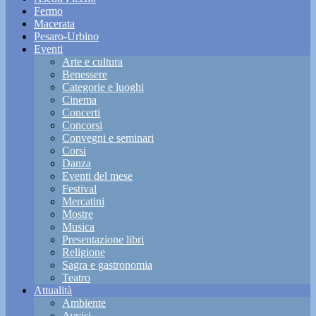
Fermo
Macerata
Pesaro-Urbino
Eventi
Arte e cultura
Benessere
Categorie e luoghi
Cinema
Concerti
Concorsi
Convegni e seminari
Corsi
Danza
Eventi del mese
Festival
Mercatini
Mostre
Musica
Presentazione libri
Religione
Sagra e gastronomia
Teatro
Attualità
Ambiente
Avvisi