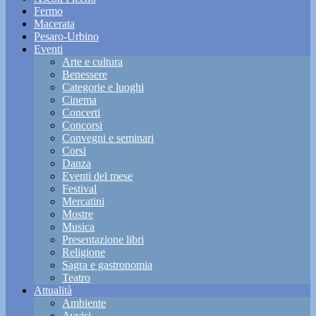
Fermo
Macerata
Pesaro-Urbino
Eventi
Arte e cultura
Benessere
Categorie e luoghi
Cinema
Concerti
Concorsi
Convegni e seminari
Corsi
Danza
Eventi del mese
Festival
Mercatini
Mostre
Musica
Presentazione libri
Religione
Sagra e gastronomia
Teatro
Attualità
Ambiente
Avvisi