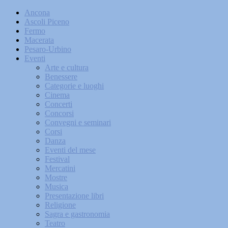
Ancona
Ascoli Piceno
Fermo
Macerata
Pesaro-Urbino
Eventi
Arte e cultura
Benessere
Categorie e luoghi
Cinema
Concerti
Concorsi
Convegni e seminari
Corsi
Danza
Eventi del mese
Festival
Mercatini
Mostre
Musica
Presentazione libri
Religione
Sagra e gastronomia
Teatro