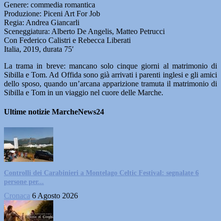
Genere: commedia romantica
Produzione: Piceni Art For Job
Regia: Andrea Giancarli
Sceneggiatura: Alberto De Angelis, Matteo Petrucci
Con Federico Calistri e Rebecca Liberati
Italia, 2019, durata 75′
La trama in breve: mancano solo cinque giorni al matrimonio di
Sibilla e Tom. Ad Offida sono già arrivati i parenti inglesi e gli amici
dello sposo, quando un’arcana apparizione tramuta il matrimonio di
Sibilla e Tom in un viaggio nel cuore delle Marche.
Ultime notizie MarcheNews24
Controlli dei Carabinieri a Montelago Celtic Festival: segnalate 6
persone per...
Cronaca
6 Agosto 2026