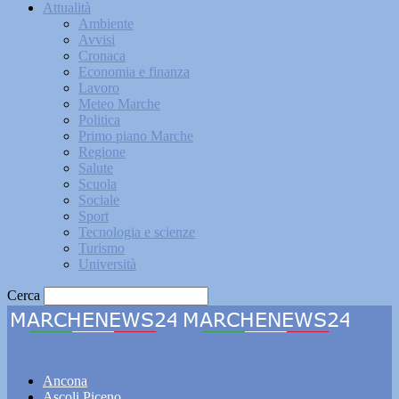
Attualità
Ambiente
Avvisi
Cronaca
Economia e finanza
Lavoro
Meteo Marche
Politica
Primo piano Marche
Regione
Salute
Scuola
Sociale
Sport
Tecnologia e scienze
Turismo
Università
Cerca
Marchenews24
Ancona
Ascoli Piceno