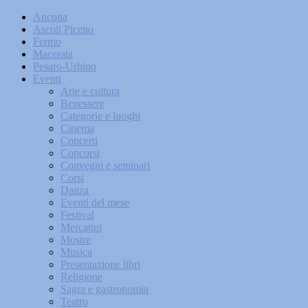
Ancona
Ascoli Piceno
Fermo
Macerata
Pesaro-Urbino
Eventi
Arte e cultura
Benessere
Categorie e luoghi
Cinema
Concerti
Concorsi
Convegni e seminari
Corsi
Danza
Eventi del mese
Festival
Mercatini
Mostre
Musica
Presentazione libri
Religione
Sagra e gastronomia
Teatro