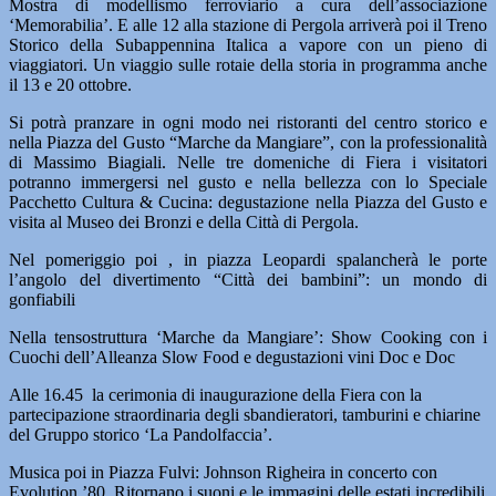
Mostra di modellismo ferroviario a cura dell’associazione
‘Memorabilia’. E alle 12 alla stazione di Pergola arriverà poi il Treno
Storico della Subappennina Italica a vapore con un pieno di
viaggiatori. Un viaggio sulle rotaie della storia in programma anche
il 13 e 20 ottobre.
Si potrà pranzare in ogni modo nei ristoranti del centro storico e
nella Piazza del Gusto “Marche da Mangiare”, con la professionalità
di Mas­simo Biagiali. Nelle tre domeniche di Fiera i visitatori
potranno immergersi nel gusto e nella bellezza con lo Speciale
Pacchetto Cultura & Cucina: degustazione nella Piazza del Gusto e
visita al Museo dei Bronzi e della Città di Pergola.
Nel pomeriggio poi , in piazza Leopardi spalancherà le porte
l’angolo del divertimento “Città dei bambini”: un mon­do di
gonfiabili
Nella tensostruttura ‘Marche da Mangiare’: Show Cooking con i
Cuochi dell’Alleanza Slow Food e degustazioni vini Doc e Doc
Alle 16.45 la cerimonia di inaugurazione della Fiera con la
partecipazione straor­dinaria degli sbandieratori, tamburini e chiarine
del Gruppo storico ‘La Pandolfaccia’.
Musica poi in Piazza Fulvi: Johnson Righeira in concerto con
Evolution ’80. Ritornano i suoni e le immagini delle estati incredibili