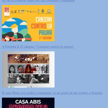
Al via il Festival Alter Art tra Pergola e Senigallia
A Pergola il 21 giugno “Canzoni contro la paura”
Il caso Moro tra realtà e romanzo: se ne parla in un evento a Pergola