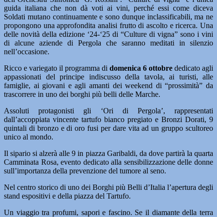
guida italiana che non dà voti ai vini, perché essi come diceva
Soldati mutano continuamente e sono dunque inclassificabili, ma ne
propon­gono una approfondita analisi frutto di ascolto e ricerca. Una
delle novità della edizione ‘24-‘25 di “Culture di vigna” sono i vini
di alcune aziende di Pergola che saranno medi­tati in silenzio
nell’occasione.
Ricco e variegato il programma di
domenica 6 ottobre
dedicato agli
appassionati del principe indiscusso della tavola, ai turisti, alle
famiglie, ai giovani e agli amanti dei weekend di “prossimità” da
trascorrere in uno dei borghi più belli delle Marche.
Assoluti protagonisti gli ‘Ori di Pergola’, rappresentati
dall’accoppiata vincente tartufo bianco pregiato e Bronzi Dorati, 9
quintali di bronzo e di oro fusi per dare vita ad un gruppo scultoreo
unico al mondo.
Il sipario si alzerà alle 9 in piazza Garibaldi, da dove partirà la quarta
Camminata Rosa, evento dedicato alla sensibilizzazione delle donne
sull’importanza della prevenzione del tu­more al seno.
Nel centro storico di uno dei Borghi più Belli d’Italia l’apertura degli
stand espositivi e della piazza del Tartufo.
Un viaggio tra profumi, sapori e fascino. Se il diamante della terra