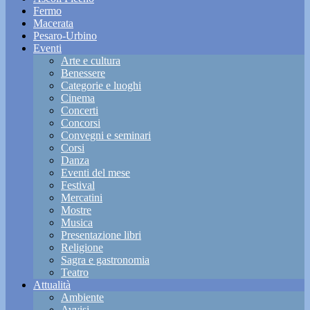
Fermo
Macerata
Pesaro-Urbino
Eventi
Arte e cultura
Benessere
Categorie e luoghi
Cinema
Concerti
Concorsi
Convegni e seminari
Corsi
Danza
Eventi del mese
Festival
Mercatini
Mostre
Musica
Presentazione libri
Religione
Sagra e gastronomia
Teatro
Attualità
Ambiente
Avvisi