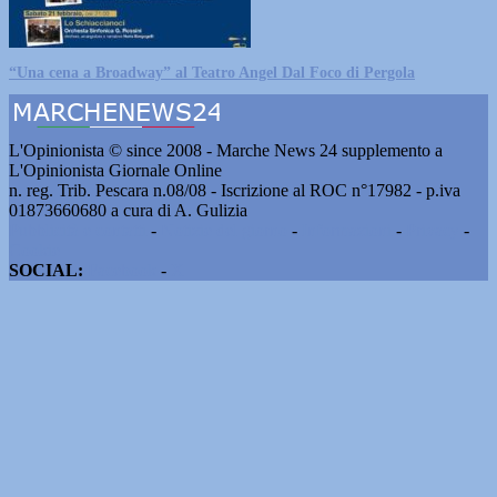
“Una cena a Broadway” al Teatro Angel Dal Foco di Pergola
L'Opinionista © since 2008 - Marche News 24 supplemento a
L'Opinionista Giornale Online
n. reg. Trib. Pescara n.08/08 - Iscrizione al ROC n°17982 - p.iva
01873660680 a cura di A. Gulizia
Pubblicità e contatti
-
Notizie del giorno
-
Informazioni
-
Privacy
-
Cookie
SOCIAL:
Facebook
-
X