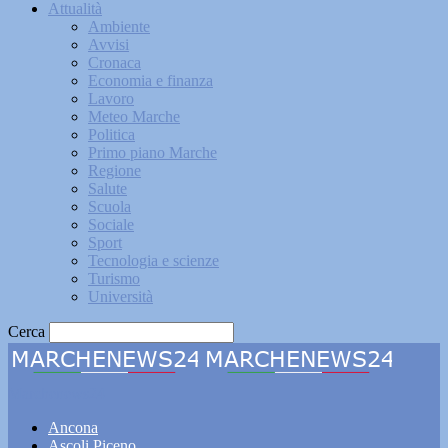
Attualità
Ambiente
Avvisi
Cronaca
Economia e finanza
Lavoro
Meteo Marche
Politica
Primo piano Marche
Regione
Salute
Scuola
Sociale
Sport
Tecnologia e scienze
Turismo
Università
Cerca
Marchenews24
Ancona
Ascoli Piceno