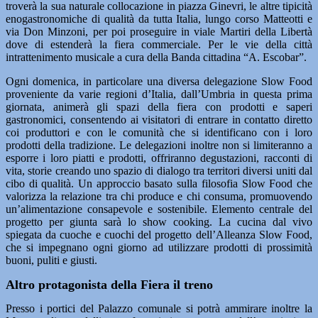
troverà la sua naturale collocazione in piazza Ginevri, le altre tipicità
enogastronomiche di qualità da tutta Italia, lungo corso Matteotti e
via Don Minzoni, per poi proseguire in viale Martiri della Libertà
dove di estenderà la fiera commerciale. Per le vie della città
intrattenimento musicale a cura della Banda citta­dina “A. Escobar”.
Ogni domenica, in particolare una diversa delegazione Slow Food
proveniente da varie regioni d’Italia, dall’Umbria in questa prima
giornata, animerà gli spazi della fiera con prodotti e saperi
gastronomici, consentendo ai visitatori di entrare in contatto diretto
coi produttori e con le comunità che si identificano con i loro
prodotti della tradizione. Le delegazioni inoltre non si limiteranno a
esporre i loro piatti e prodotti, offriranno degustazioni, racconti di
vita, storie creando uno spazio di dialogo tra territori diversi uniti dal
cibo di qualità. Un approccio basato sulla filosofia Slow Food che
valorizza la relazione tra chi produce e chi consuma, promuovendo
un’alimentazione consapevole e sostenibile. Elemento centrale del
progetto per giunta sarà lo show cooking. La cucina dal vivo
spiegata da cuoche e cuochi del progetto dell’Alleanza Slow Food,
che si impegnano ogni giorno ad utilizzare prodotti di prossimità
buoni, puliti e giusti.
Altro protagonista della Fiera il treno
Presso i portici del Palazzo comunale si potrà ammirare inoltre la