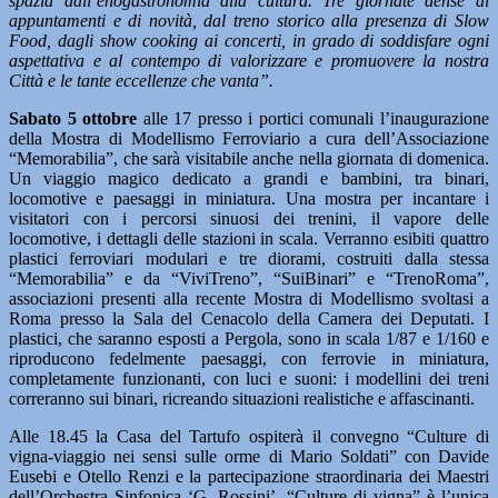
spazia dall’enogastronomia alla cultura. Tre giornate dense di
appuntamenti e di novità, dal treno storico alla presenza di Slow
Food, dagli show cooking ai concerti, in grado di soddisfare ogni
aspettativa e al contempo di valorizzare e promuovere la nostra
Città e le tante eccellenze che vanta”.
Sabato 5 ottobre
alle 17 presso i portici comunali l’inaugurazione
della Mostra di Modellismo Ferroviario a cura dell’Associazione
“Memorabilia”, che sarà visitabile anche nella giornata di domenica.
Un viaggio magico dedicato a grandi e bambini, tra binari,
locomotive e paesaggi in miniatura. Una mostra per incantare i
visitatori con i percorsi sinuosi dei trenini, il vapore delle
locomotive, i dettagli delle stazioni in scala. Verranno esibiti quattro
plastici ferroviari modulari e tre diorami, costruiti dalla stessa
“Memorabilia” e da “ViviTreno”, “SuiBinari” e “TrenoRoma”,
associazioni presenti alla recente Mostra di Modellismo svoltasi a
Roma presso la Sala del Cenacolo della Camera dei Deputati. I
plastici, che saranno esposti a Pergola, sono in scala 1/87 e 1/160 e
riproducono fedelmente paesaggi, con ferrovie in miniatura,
completamente funzionanti, con luci e suoni: i modellini dei treni
correranno sui binari, ricreando situazioni realistiche e affascinanti.
Alle 18.45 la Casa del Tartufo ospiterà il convegno “Culture di
vigna-viaggio nei sensi sulle orme di Mario Soldati” con Davide
Eusebi e Otello Renzi e la partecipazione straordinaria dei Maestri
dell’Orchestra Sinfonica ‘G. Rossini’. “Culture di vigna” è l’unica