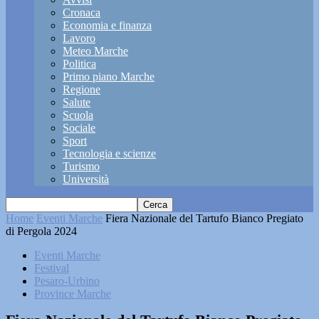
Cronaca
Economia e finanza
Lavoro
Meteo Marche
Politica
Primo piano Marche
Regione
Salute
Scuola
Sociale
Sport
Tecnologia e scienze
Turismo
Università
Home
Eventi Marche
Fiera Nazionale del Tartufo Bianco Pregiato
di Pergola 2024
Eventi Marche
Festival
Pesaro-Urbino
Province Marche