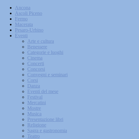
Ancona
Ascoli Piceno
Fermo
Macerata
Pesaro-Urbino
Eventi
Arte e cultura
Benessere
Categorie e luoghi
Cinema
Concerti
Concorsi
Convegni e seminari
Corsi
Danza
Eventi del mese
Festival
Mercatini
Mostre
Musica
Presentazione libri
Religione
Sagra e gastronomia
Teatro