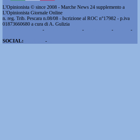
L'Opinionista © since 2008 - Marche News 24 supplemento a
L'Opinionista Giornale Online
n. reg. Trib. Pescara n.08/08 - Iscrizione al ROC n°17982 - p.iva
01873660680 a cura di A. Gulizia
Pubblicità e contatti
-
Notizie del giorno
-
Informazioni
-
Privacy
-
Cookie
SOCIAL:
Facebook
-
X