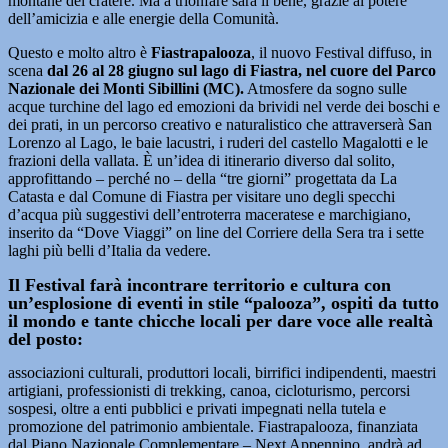
montane del cratere. Ma a trionfare sarà il bene, grazie al potere
dell’amicizia e alle energie della Comunità.
Questo e molto altro è
Fiastrapalooza
, il nuovo Festival diffuso, in
scena
dal 26 al 28 giugno sul lago di Fiastra, nel cuore del Parco
Nazionale dei Monti Sibillini (MC).
Atmosfere da sogno sulle
acque turchine del lago ed emozioni da brividi nel verde dei boschi e
dei prati, in un percorso creativo e naturalistico che attraverserà San
Lorenzo al Lago, le baie lacustri, i ruderi del castello Magalotti e le
frazioni della vallata. È un’idea di itinerario diverso dal solito,
approfittando – perché no – della “tre giorni” progettata da La
Catasta e dal Comune di Fiastra per visitare uno degli specchi
d’acqua più suggestivi dell’entroterra maceratese e marchigiano,
inserito da “Dove Viaggi” on line del Corriere della Sera tra i sette
laghi più belli d’Italia da vedere.
Il Festival farà incontrare territorio e cultura con
un’esplosione di eventi in stile “palooza”, ospiti da tutto
il mondo e tante chicche locali per dare voce alle realtà
del posto:
associazioni culturali, produttori locali, birrifici indipendenti, maestri
artigiani, professionisti di trekking, canoa, cicloturismo, percorsi
sospesi, oltre a enti pubblici e privati impegnati nella tutela e
promozione del patrimonio ambientale. Fiastrapalooza, finanziata
dal Piano Nazionale Complementare – Next Appennino, andrà ad