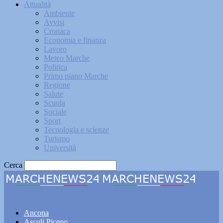
Attualità
Ambiente
Avvisi
Cronaca
Economia e finanza
Lavoro
Meteo Marche
Politica
Primo piano Marche
Regione
Salute
Scuola
Sociale
Sport
Tecnologia e scienze
Turismo
Università
Cerca
Marchenews24
Ancona
Ascoli Piceno