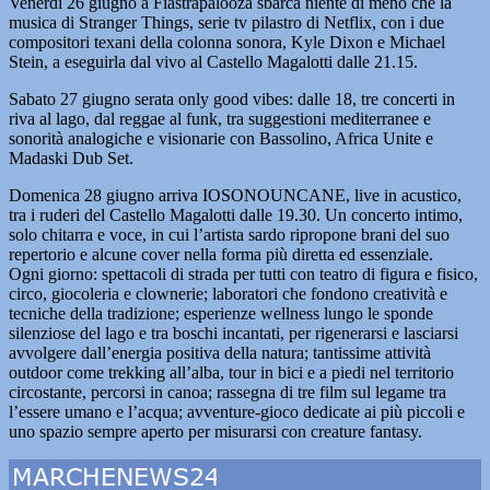
Venerdì 26 giugno a Fiastrapalooza sbarca niente di meno che la
musica di Stranger Things, serie tv pilastro di Netflix, con i due
compositori texani della colonna sonora, Kyle Dixon e Michael
Stein, a eseguirla dal vivo al Castello Magalotti dalle 21.15.
Sabato 27 giugno serata only good vibes: dalle 18, tre concerti in
riva al lago, dal reggae al funk, tra suggestioni mediterranee e
sonorità analogiche e visionarie con Bassolino, Africa Unite e
Madaski Dub Set.
Domenica 28 giugno arriva IOSONOUNCANE, live in acustico,
tra i ruderi del Castello Magalotti dalle 19.30. Un concerto intimo,
solo chitarra e voce, in cui l’artista sardo ripropone brani del suo
repertorio e alcune cover nella forma più diretta ed essenziale.
Ogni giorno: spettacoli di strada per tutti con teatro di figura e fisico,
circo, giocoleria e clownerie; laboratori che fondono creatività e
tecniche della tradizione; esperienze wellness lungo le sponde
silenziose del lago e tra boschi incantati, per rigenerarsi e lasciarsi
avvolgere dall’energia positiva della natura; tantissime attività
outdoor come trekking all’alba, tour in bici e a piedi nel territorio
circostante, percorsi in canoa; rassegna di tre film sul legame tra
l’essere umano e l’acqua; avventure-gioco dedicate ai più piccoli e
uno spazio sempre aperto per misurarsi con creature fantasy.