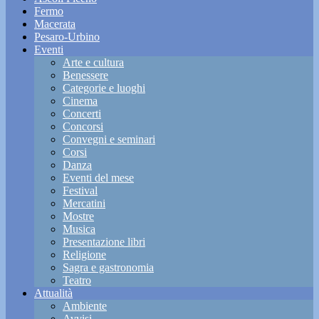
Fermo
Macerata
Pesaro-Urbino
Eventi
Arte e cultura
Benessere
Categorie e luoghi
Cinema
Concerti
Concorsi
Convegni e seminari
Corsi
Danza
Eventi del mese
Festival
Mercatini
Mostre
Musica
Presentazione libri
Religione
Sagra e gastronomia
Teatro
Attualità
Ambiente
Avvisi