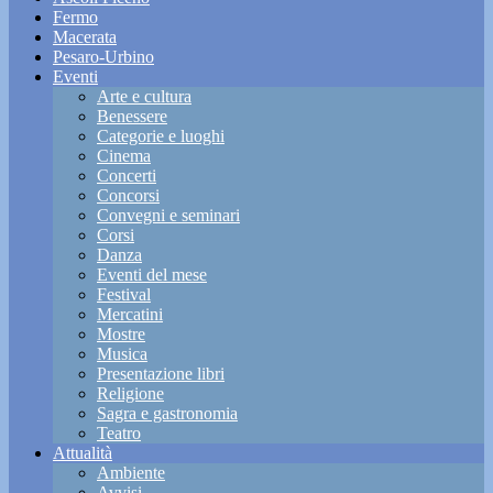
Fermo
Macerata
Pesaro-Urbino
Eventi
Arte e cultura
Benessere
Categorie e luoghi
Cinema
Concerti
Concorsi
Convegni e seminari
Corsi
Danza
Eventi del mese
Festival
Mercatini
Mostre
Musica
Presentazione libri
Religione
Sagra e gastronomia
Teatro
Attualità
Ambiente
Avvisi