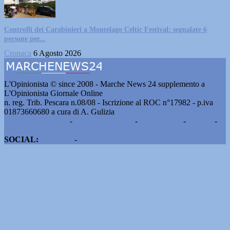
Controlli dei Carabinieri a Montelago Celtic Festival: segnalate 6
persone per...
Cronaca
6 Agosto 2026
L'Opinionista © since 2008 - Marche News 24 supplemento a
L'Opinionista Giornale Online
n. reg. Trib. Pescara n.08/08 - Iscrizione al ROC n°17982 - p.iva
01873660680 a cura di A. Gulizia
Pubblicità e contatti
-
Notizie del giorno
-
Informazioni
-
Privacy
-
Cookie
SOCIAL:
Facebook
-
X