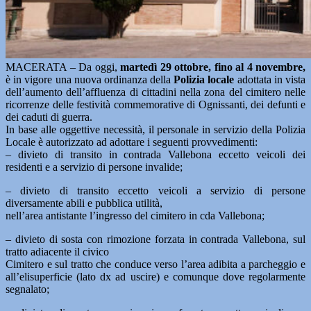
MACERATA – Da oggi,
martedì 29 ottobre, fino al 4 novembre,
è in vigore una nuova ordinanza della
Polizia locale
adottata in vista
dell’aumento dell’affluenza di cittadini nella zona del cimitero nelle
ricorrenze delle festività commemorative di Ognissanti, dei defunti e
dei caduti di guerra.
In base alle oggettive necessità, il personale in servizio della Polizia
Locale è autorizzato ad adottare i seguenti provvedimenti:
– divieto di transito in contrada Vallebona eccetto veicoli dei
residenti e a servizio di persone invalide;
– divieto di transito eccetto veicoli a servizio di persone
diversamente abili e pubblica utilità,
nell’area antistante l’ingresso del cimitero in cda Vallebona;
– divieto di sosta con rimozione forzata in contrada Vallebona, sul
tratto adiacente il civico
Cimitero e sul tratto che conduce verso l’area adibita a parcheggio e
all’elisuperficie (lato dx ad uscire) e comunque dove regolarmente
segnalato;