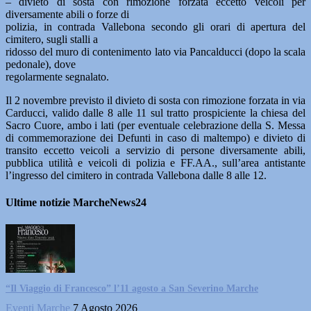
– divieto di sosta con rimozione forzata eccetto veicoli per
diversamente abili o forze di
polizia, in contrada Vallebona secondo gli orari di apertura del
cimitero, sugli stalli a
ridosso del muro di contenimento lato via Pancalducci (dopo la scala
pedonale), dove
regolarmente segnalato.
Il 2 novembre previsto il divieto di sosta con rimozione forzata in via
Carducci, valido dalle 8 alle 11 sul tratto prospiciente la chiesa del
Sacro Cuore, ambo i lati (per eventuale celebrazione della S. Messa
di commemorazione dei Defunti in caso di maltempo) e divieto di
transito eccetto veicoli a servizio di persone diversamente abili,
pubblica utilità e veicoli di polizia e FF.AA., sull’area antistante
l’ingresso del cimitero in contrada Vallebona dalle 8 alle 12.
Ultime notizie MarcheNews24
“Il Viaggio di Francesco” l’11 agosto a San Severino Marche
Eventi Marche
7 Agosto 2026