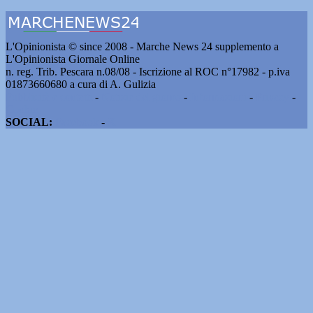
L'Opinionista © since 2008 - Marche News 24 supplemento a
L'Opinionista Giornale Online
n. reg. Trib. Pescara n.08/08 - Iscrizione al ROC n°17982 - p.iva
01873660680 a cura di A. Gulizia
Pubblicità e contatti
-
Notizie del giorno
-
Informazioni
-
Privacy
-
Cookie
SOCIAL:
Facebook
-
X