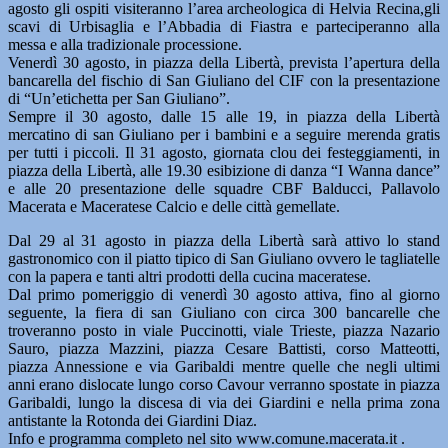
agosto gli ospiti visiteranno l’area archeologica di Helvia Recina,gli
scavi di Urbisaglia e l’Abbadia di Fiastra e parteciperanno alla
messa e alla tradizionale processione.
Venerdì 30 agosto, in piazza della Libertà, prevista l’apertura della
bancarella del fischio di San Giuliano del CIF con la presentazione
di “Un’etichetta per San Giuliano”.
Sempre il 30 agosto, dalle 15 alle 19, in piazza della Libertà
mercatino di san Giuliano per i bambini e a seguire merenda gratis
per tutti i piccoli. Il 31 agosto, giornata clou dei festeggiamenti, in
piazza della Libertà, alle 19.30 esibizione di danza “I Wanna dance”
e alle 20 presentazione delle squadre CBF Balducci, Pallavolo
Macerata e Maceratese Calcio e delle città gemellate.
Dal 29 al 31 agosto in piazza della Libertà sarà attivo lo stand
gastronomico con il piatto tipico di San Giuliano ovvero le tagliatelle
con la papera e tanti altri prodotti della cucina maceratese.
Dal primo pomeriggio di venerdì 30 agosto attiva, fino al giorno
seguente, la fiera di san Giuliano con circa 300 bancarelle che
troveranno posto in viale Puccinotti, viale Trieste, piazza Nazario
Sauro, piazza Mazzini, piazza Cesare Battisti, corso Matteotti,
piazza Annessione e via Garibaldi mentre quelle che negli ultimi
anni erano dislocate lungo corso Cavour verranno spostate in piazza
Garibaldi, lungo la discesa di via dei Giardini e nella prima zona
antistante la Rotonda dei Giardini Diaz.
Info e programma completo nel sito www.comune.macerata.it .