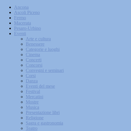
Ancona
Ascoli Piceno
Fermo
Macerata
Pesaro-Urbino
Eventi
Arte e cultura
Benessere
Categorie e luoghi
Cinema
Concerti
Concorsi
Convegni e seminari
Corsi
Danza
Eventi del mese
Festival
Mercatini
Mostre
Musica
Presentazione libri
Religione
Sagra e gastronomia
Teatro