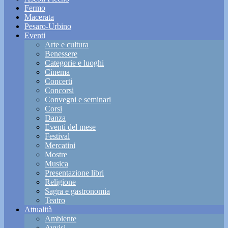
Fermo
Macerata
Pesaro-Urbino
Eventi
Arte e cultura
Benessere
Categorie e luoghi
Cinema
Concerti
Concorsi
Convegni e seminari
Corsi
Danza
Eventi del mese
Festival
Mercatini
Mostre
Musica
Presentazione libri
Religione
Sagra e gastronomia
Teatro
Attualità
Ambiente
Avvisi