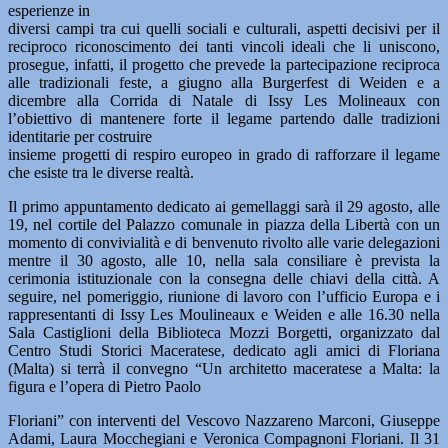
esperienze in
diversi campi tra cui quelli sociali e culturali, aspetti decisivi per il
reciproco riconoscimento dei tanti vincoli ideali che li uniscono,
prosegue, infatti, il progetto che prevede la partecipazione reciproca
alle tradizionali feste, a giugno alla Burgerfest di Weiden e a
dicembre alla Corrida di Natale di Issy Les Molineaux con
l’obiettivo di mantenere forte il legame partendo dalle tradizioni
identitarie per costruire
insieme progetti di respiro europeo in grado di rafforzare il legame
che esiste tra le diverse realtà.
Il primo appuntamento dedicato ai gemellaggi sarà il 29 agosto, alle
19, nel cortile del Palazzo comunale in piazza della Libertà con un
momento di convivialità e di benvenuto rivolto alle varie delegazioni
mentre il 30 agosto, alle 10, nella sala consiliare è prevista la
cerimonia istituzionale con la consegna delle chiavi della città. A
seguire, nel pomeriggio, riunione di lavoro con l’ufficio Europa e i
rappresentanti di Issy Les Moulineaux e Weiden e alle 16.30 nella
Sala Castiglioni della Biblioteca Mozzi Borgetti, organizzato dal
Centro Studi Storici Maceratese, dedicato agli amici di Floriana
(Malta) si terrà il convegno “Un architetto maceratese a Malta: la
figura e l’opera di Pietro Paolo
Floriani” con interventi del Vescovo Nazzareno Marconi, Giuseppe
Adami, Laura Mocchegiani e Veronica Compagnoni Floriani. Il 31