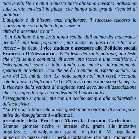
tutte le età. Da tre anni a questa parte abbiamo investito moltissimo
sulle serate musicali in piazza che hanno dato grandi riscontri di
pubblico.
L’auspicio è di bissare, anzi migliorare, il successo riscosso lo
scorso anno con migliaia di presenze in
città di maceratesi e non”.
“Sa
n Giuliano è una festa molto sentita dall’anima dei maceratesi
perché è una festa popolare si, ma anche religiosa che ci tocca le
viscere
– ha detto il
vice sindaco e assessore alle Politiche sociali
Francesca D’Alessandro
-. E
’ la festa del santo patrono, una festa
che ci fa sentire comunità, di avere una storia e una tradizione. I
festeggiamenti sono a tutto tondo con musica, intrattenimenti,
spettacoli, un’offerta ricca che però ha anche un aspetto sociale. La
sera del 29, infatti, con ‘La notte siamo noi’ non verrà ricordata
solo la musica degli anni ‘70 e ’80, avrà anche uno scopo benefico.
Il ricavato della vendita di magliette sarà devoluto all’associazione
che si occupa di ragazzi con disabilità I nuovi amici.
Festeggiamo sì quindi, ma con un occhio sempre alla solidarietà e
all’inclusività”.
“La Pro Loco Macerata anche quest’anno è onorata di essere parte
attiva dei festeggiamenti –
afferma il
presidente della Pro Loco Macerata Luciano Cartechini
-.
Saranno giornate ricche e intense che, grazie alle iniziative
organizzate, coinvolgeranno grandi e piccini. Vi aspettiamo
numerosi in piazza della Libertà ricordandovi che tutti i momenti di