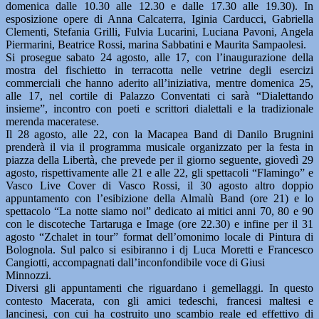
domenica dalle 10.30 alle 12.30 e dalle 17.30 alle 19.30). In
esposizione opere di Anna Calcaterra, Iginia Carducci, Gabriella
Clementi, Stefania Grilli, Fulvia Lucarini, Luciana Pavoni, Angela
Piermarini, Beatrice Rossi, marina Sabbatini e Maurita Sampaolesi.
Si prosegue sabato 24 agosto, alle 17, con l’inaugurazione della
mostra del fischietto in terracotta nelle vetrine degli esercizi
commerciali che hanno aderito all’iniziativa, mentre domenica 25,
alle 17, nel cortile di Palazzo Conventati ci sarà “Dialettando
insieme”, incontro con poeti e scrittori dialettali e la tradizionale
merenda maceratese.
Il 28 agosto, alle 22, con la Macapea Band di Danilo Brugnini
prenderà il via il programma musicale organizzato per la festa in
piazza della Libertà, che prevede per il giorno seguente, giovedì 29
agosto, rispettivamente alle 21 e alle 22, gli spettacoli “Flamingo” e
Vasco Live Cover di Vasco Rossi, il 30 agosto altro doppio
appuntamento con l’esibizione della Almalù Band (ore 21) e lo
spettacolo “La notte siamo noi” dedicato ai mitici anni 70, 80 e 90
con le discoteche Tartaruga e Image (ore 22.30) e infine per il 31
agosto “Zchalet in tour” format dell’omonimo locale di Pintura di
Bolognola. Sul palco si esibiranno i dj Luca Moretti e Francesco
Cangiotti, accompagnati dall’inconfondibile voce di Giusi
Minnozzi.
Diversi gli appuntamenti che riguardano i gemellaggi. In questo
contesto Macerata, con gli amici tedeschi, francesi maltesi e
lancinesi, con cui ha costruito uno scambio reale ed effettivo di