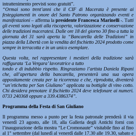
intrattenimento previsti sono gratuiti”.
“Ormai sono trent’anni che il CIF di Macerata è presente ai
festeggiamenti in onore del Santo Patrono organizzando eventi e
manifestazioni
– afferma la
presidente Francesca Marinelli
-. T
utti
gli eventi sono legati alla riscoperta, valorizzazione e conservazione
delle tradizioni maceratesi. Dalle ore 18 del giorno 30 fino a tutta la
giornata del 31 sarà aperta la “Bancarella delle Tradizioni” in
piazza della Libertà con la vendita del fischietto 2024 prodotto come
sempre in terracotta e in un unico esemplare
.
Questa volta, nel rappresentare i mestieri della tradizione sarà
raffigurata ‘La Vergara’ lavoratrice a tutto
tondo e di indubbio rispetto. Ringraziamo l’artista Daniela Ripani
che, all’apertura della bancarella, presenterà una sua opera
appositamente creata per la ricorrenza e che, riprodotta, diventerà
“un’etichetta per San Giuliano” applicata su bottiglie di vino cotto.
Chi desidera prenotare il fischietto 2024 deve telefonare ai numeri.
0733 240368 oppure a 339.4386374”.
Programma della Festa di San Giuliano
Il programma messo a punto per la festa patronale prenderà il via
venerdì 23 agosto, alle 18, alla Galleria degli Antichi forni con
l’inaugurazione della mostra “Le Cromonaute” visitabile fino al fino
al 1° settembre (dal lunedì al venerdì dalle 17.30 alle 19.30, sabato e