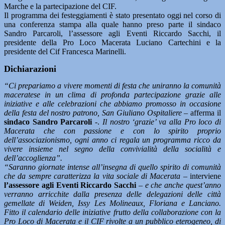
Marche e la partecipazione del CIF.
Il programma dei festeggiamenti è stato presentato oggi nel corso di
una conferenza stampa alla quale hanno preso parte il sindaco
Sandro Parcaroli, l’assessore agli Eventi Riccardo Sacchi, il
presidente della Pro Loco Macerata Luciano Cartechini e la
presidente del Cif Francesca Marinelli.
Dichiarazioni
“Ci prepariamo a vivere momenti di festa che uniranno la comunità
maceratese in un clima di profonda partecipazione grazie alle
iniziative e alle celebrazioni che abbiamo promosso in occasione
della festa del nostro patrono, San Giuliano Ospitaliere
– afferma il
sindaco Sandro Parcaroli
-.
Il nostro ‘grazie’ va alla Pro loco di
Macerata che con passione e con lo spirito proprio
dell’associazionismo, ogni anno ci regala un programma ricco da
vivere insieme nel segno della convivialità della socialità e
dell’accoglienza”.
“Saranno giornate intense all’insegna di quello spirito di comunità
che da sempre caratterizza la vita sociale di Macerata –
interviene
l’assessore agli Eventi Riccardo Sacchi
–
e che anche quest’anno
verranno arricchite dalla presenza delle delegazioni delle città
gemellate di Weiden, Issy Les Molineaux, Floriana e Lanciano.
Fitto il calendario delle iniziative frutto della collaborazione con la
Pro Loco di Macerata e il CIF rivolte a un pubblico eterogeneo, di