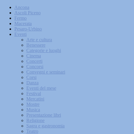
Ancona
Ascoli Piceno
Fermo
Macerata
Pesaro-Urbino
Eventi
Arte e cultura
Benessere
Categorie e luoghi
Cinema
Concerti
Concorsi
Convegni e seminari
Corsi
Danza
Eventi del mese
Festival
Mercatini
Mostre
Musica
Presentazione libri
Religione
Sagra e gastronomia
Teatro