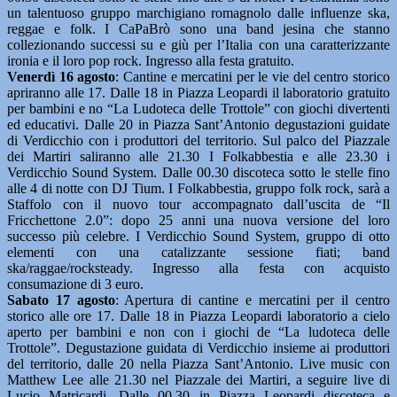
un talentuoso gruppo marchigiano romagnolo dalle influenze ska,
reggae e folk. I CaPaBrò sono una band jesina che stanno
collezionando successi su e giù per l’Italia con una caratterizzante
ironia e il loro pop rock. Ingresso alla festa gratuito.
Venerdì 16 agosto
: Cantine e mercatini per le vie del centro storico
apriranno alle 17. Dalle 18 in Piazza Leopardi il laboratorio gratuito
per bambini e no “La Ludoteca delle Trottole” con giochi divertenti
ed educativi. Dalle 20 in Piazza Sant’Antonio degustazioni guidate
di Verdicchio con i produttori del territorio. Sul palco del Piazzale
dei Martiri saliranno alle 21.30 I Folkabbestia e alle 23.30 i
Verdicchio Sound System. Dalle 00.30 discoteca sotto le stelle fino
alle 4 di notte con DJ Tium. I Folkabbestia, gruppo folk rock, sarà a
Staffolo con il nuovo tour accompagnato dall’uscita de “Il
Fricchettone 2.0”: dopo 25 anni una nuova versione del loro
successo più celebre. I Verdicchio Sound System, gruppo di otto
elementi con una catalizzante sessione fiati; band
ska/raggae/rocksteady. Ingresso alla festa con acquisto
consumazione di 3 euro.
Sabato 17 agosto
: Apertura di cantine e mercatini per il centro
storico alle ore 17. Dalle 18 in Piazza Leopardi laboratorio a cielo
aperto per bambini e non con i giochi de “La ludoteca delle
Trottole”. Degustazione guidata di Verdicchio insieme ai produttori
del territorio, dalle 20 nella Piazza Sant’Antonio. Live music con
Matthew Lee alle 21.30 nel Piazzale dei Martiri, a seguire live di
Lucio Matricardi. Dalle 00.30 in Piazza Leopardi discoteca e