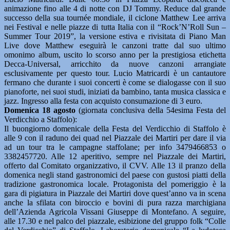
animazione fino alle 4 di notte con DJ Tommy. Reduce dal grande
successo della sua tournée mondiale, il ciclone Matthew Lee arriva
nei Festival e nelle piazze di tutta Italia con il “Rock’N’Roll Sun –
Summer Tour 2019”, la versione estiva e rivisitata di Piano Man
Live dove Matthew eseguirà le canzoni tratte dal suo ultimo
omonimo album, uscito lo scorso anno per la prestigiosa etichetta
Decca-Universal, arricchito da nuove canzoni arrangiate
esclusivamente per questo tour. Lucio Matricardi è un cantautore
fermano che durante i suoi concerti è come se dialogasse con il suo
pianoforte, nei suoi studi, iniziati da bambino, tanta musica classica e
jazz. Ingresso alla festa con acquisto consumazione di 3 euro.
Domenica 18 agosto
(giornata conclusiva della 54esima Festa del
Verdicchio a Staffolo):
Il buongiorno domenicale della Festa del Verdicchio di Staffolo è
alle 9 con il raduno dei quad nel Piazzale dei Martiri per dare il via
ad un tour tra le campagne staffolane; per info 3479466853 o
3382457720. Alle 12 aperitivo, sempre nel Piazzale dei Martiri,
offerto dal Comitato organizzativo, il CVV. Alle 13 il pranzo della
domenica negli stand gastronomici del paese con gustosi piatti della
tradizione gastronomica locale. Protagonista del pomeriggio è la
gara di pigiatura in Piazzale dei Martiri dove quest’anno va in scena
anche la sfilata con biroccio e bovini di pura razza marchigiana
dell’Azienda Agricola Vissani Giuseppe di Montefano. A seguire,
alle 17.30 e nel palco del piazzale, esibizione del gruppo folk “Colle