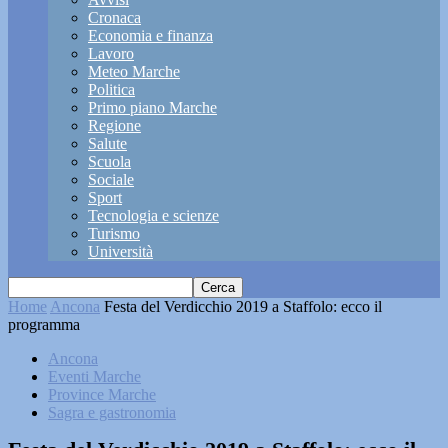
Cronaca
Economia e finanza
Lavoro
Meteo Marche
Politica
Primo piano Marche
Regione
Salute
Scuola
Sociale
Sport
Tecnologia e scienze
Turismo
Università
Home
Ancona
Festa del Verdicchio 2019 a Staffolo: ecco il
programma
Ancona
Eventi Marche
Province Marche
Sagra e gastronomia