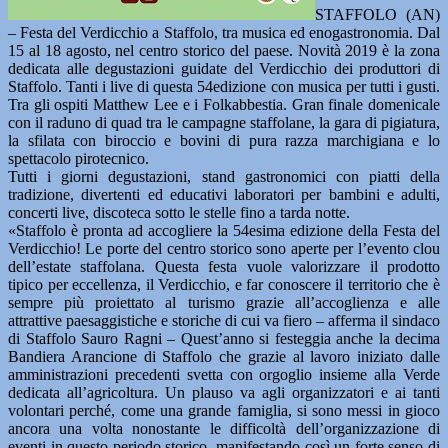
STAFFOLO (AN)
– Festa del Verdicchio a Staffolo, tra musica ed enogastronomia. Dal
15 al 18 agosto, nel centro storico del paese. Novità 2019 è la zona
dedicata alle degustazioni guidate del Verdicchio dei produttori di
Staffolo. Tanti i live di questa 54edizione con musica per tutti i gusti.
Tra gli ospiti Matthew Lee e i Folkabbestia. Gran finale domenicale
con il raduno di quad tra le campagne staffolane, la gara di pigiatura,
la sfilata con biroccio e bovini di pura razza marchigiana e lo
spettacolo pirotecnico.
Tutti i giorni degustazioni, stand gastronomici con piatti della
tradizione, divertenti ed educativi laboratori per bambini e adulti,
concerti live, discoteca sotto le stelle fino a tarda notte.
«Staffolo è pronta ad accogliere la 54esima edizione della Festa del
Verdicchio! Le porte del centro storico sono aperte per l’evento clou
dell’estate staffolana. Questa festa vuole valorizzare il prodotto
tipico per eccellenza, il Verdicchio, e far conoscere il territorio che è
sempre più proiettato al turismo grazie all’accoglienza e alle
attrattive paesaggistiche e storiche di cui va fiero – afferma il sindaco
di Staffolo Sauro Ragni – Quest’anno si festeggia anche la decima
Bandiera Arancione di Staffolo che grazie al lavoro iniziato dalle
amministrazioni precedenti svetta con orgoglio insieme alla Verde
dedicata all’agricoltura. Un plauso va agli organizzatori e ai tanti
volontari perché, come una grande famiglia, si sono messi in gioco
ancora una volta nonostante le difficoltà dell’organizzazione di
eventi in questo periodo storico, manifestando così un forte senso di