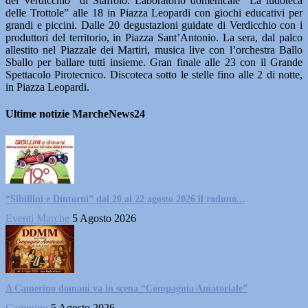
del Verdicchio” di Staffolo. Laboratorio domenicale “La ludoteca
delle Trottole” alle 18 in Piazza Leopardi con giochi educativi per
grandi e piccini. Dalle 20 degustazioni guidate di Verdicchio con i
produttori del territorio, in Piazza Sant’Antonio. La sera, dal palco
allestito nel Piazzale dei Martiri, musica live con l’orchestra Ballo
Sballo per ballare tutti insieme. Gran finale alle 23 con il Grande
Spettacolo Pirotecnico. Discoteca sotto le stelle fino alle 2 di notte,
in Piazza Leopardi.
Ultime notizie MarcheNews24
“Sibillini e Dintorni” dal 20 al 22 agosto 2026 il raduno...
Eventi Marche
5 Agosto 2026
A Camerino domani va in scena “Compagnia Amatoriale”
Camerino
5 Agosto 2026