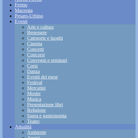
Fermo
Macerata
Pesaro-Urbino
Eventi
Arte e cultura
Benessere
Categorie e luoghi
Cinema
Concerti
Concorsi
Convegni e seminari
Corsi
Danza
Eventi del mese
Festival
Mercatini
Mostre
Musica
Presentazione libri
Religione
Sagra e gastronomia
Teatro
Attualità
Ambiente
Avvisi