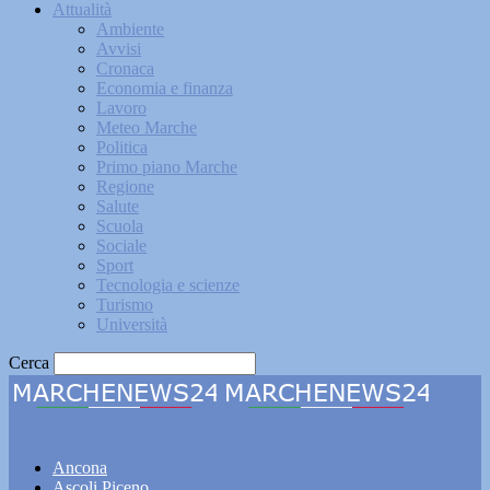
Attualità
Ambiente
Avvisi
Cronaca
Economia e finanza
Lavoro
Meteo Marche
Politica
Primo piano Marche
Regione
Salute
Scuola
Sociale
Sport
Tecnologia e scienze
Turismo
Università
Cerca
Marchenews24
Ancona
Ascoli Piceno