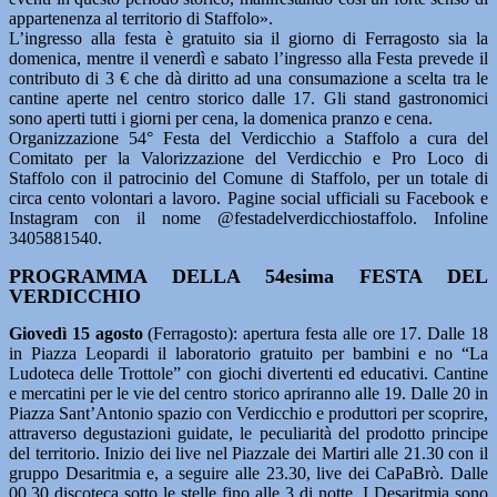
appartenenza al territorio di Staffolo».
L’ingresso alla festa è gratuito sia il giorno di Ferragosto sia la
domenica, mentre il venerdì e sabato l’ingresso alla Festa prevede il
contributo di 3 € che dà diritto ad una consumazione a scelta tra le
cantine aperte nel centro storico dalle 17. Gli stand gastronomici
sono aperti tutti i giorni per cena, la domenica pranzo e cena.
Organizzazione 54° Festa del Verdicchio a Staffolo a cura del
Comitato per la Valorizzazione del Verdicchio e Pro Loco di
Staffolo con il patrocinio del Comune di Staffolo, per un totale di
circa cento volontari a lavoro. Pagine social ufficiali su Facebook e
Instagram con il nome @festadelverdicchiostaffolo. Infoline
3405881540.
PROGRAMMA DELLA 54esima FESTA DEL
VERDICCHIO
Giovedì 15 agosto
(Ferragosto): apertura festa alle ore 17. Dalle 18
in Piazza Leopardi il laboratorio gratuito per bambini e no “La
Ludoteca delle Trottole” con giochi divertenti ed educativi. Cantine
e mercatini per le vie del centro storico apriranno alle 19. Dalle 20 in
Piazza Sant’Antonio spazio con Verdicchio e produttori per scoprire,
attraverso degustazioni guidate, le peculiarità del prodotto principe
del territorio. Inizio dei live nel Piazzale dei Martiri alle 21.30 con il
gruppo Desaritmia e, a seguire alle 23.30, live dei CaPaBrò. Dalle
00.30 discoteca sotto le stelle fino alle 3 di notte. I Desaritmia sono