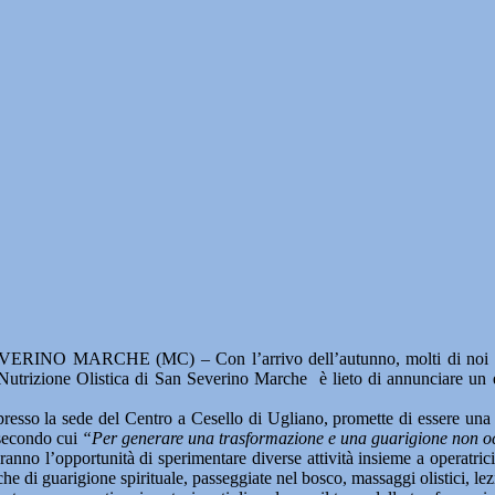
RINO MARCHE (MC) – Con l’arrivo dell’autunno, molti di noi senton
i Nutrizione Olistica di San Severino Marche è lieto di annunciare un 
resso la sede del Centro a Cesello di Ugliano, promette di essere una 
 secondo cui
“Per generare una trasformazione e una guarigione non oc
avranno l’opportunità di sperimentare diverse attività insieme a operatric
iche di guarigione spirituale, passeggiate nel bosco, massaggi olistici, l