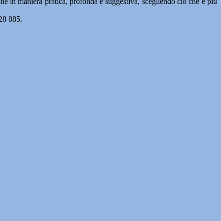
ione in maniera pratica, profonda e suggestiva, scegliendo ciò che è più
 28 885.