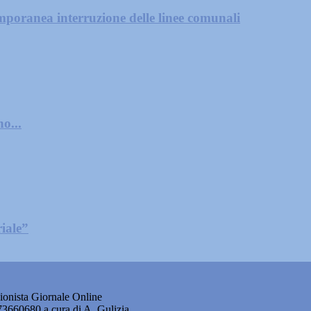
mporanea interruzione delle linee comunali
o...
iale”
onista Giornale Online
873660680 a cura di A. Gulizia