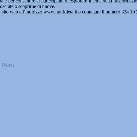
ate per consentire ai partecipanti di esplorare il tema della trasformaz
nosciute o scoprirne di nuove.
 il sito web all’indirizzo www.nutridieta.it o contattare il numero 334 10
l Nera