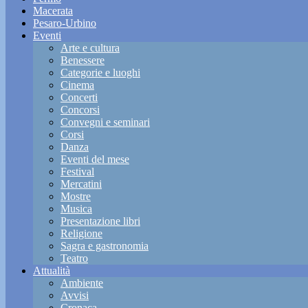
Macerata
Pesaro-Urbino
Eventi
Arte e cultura
Benessere
Categorie e luoghi
Cinema
Concerti
Concorsi
Convegni e seminari
Corsi
Danza
Eventi del mese
Festival
Mercatini
Mostre
Musica
Presentazione libri
Religione
Sagra e gastronomia
Teatro
Attualità
Ambiente
Avvisi
Cronaca