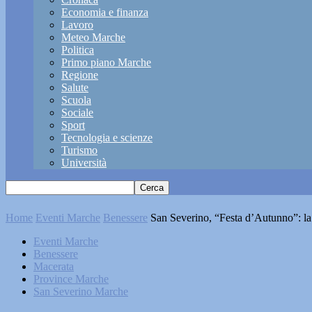
Economia e finanza
Lavoro
Meteo Marche
Politica
Primo piano Marche
Regione
Salute
Scuola
Sociale
Sport
Tecnologia e scienze
Turismo
Università
Home
Eventi Marche
Benessere
San Severino, “Festa d’Autunno”: l
Eventi Marche
Benessere
Macerata
Province Marche
San Severino Marche