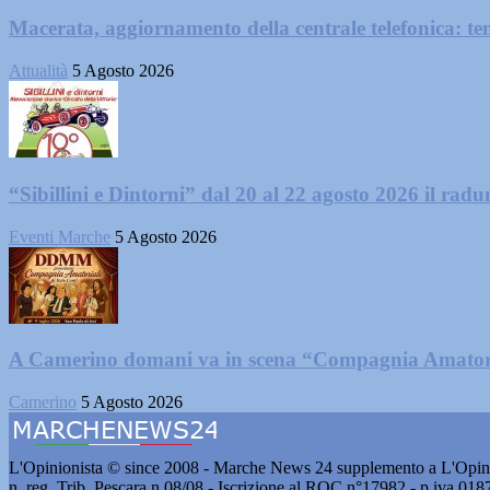
Macerata, aggiornamento della centrale telefonica: te
Attualità
5 Agosto 2026
“Sibillini e Dintorni” dal 20 al 22 agosto 2026 il radun
Eventi Marche
5 Agosto 2026
A Camerino domani va in scena “Compagnia Amator
Camerino
5 Agosto 2026
L'Opinionista © since 2008 - Marche News 24 supplemento a L'Opini
n. reg. Trib. Pescara n.08/08 - Iscrizione al ROC n°17982 - p.iva 01