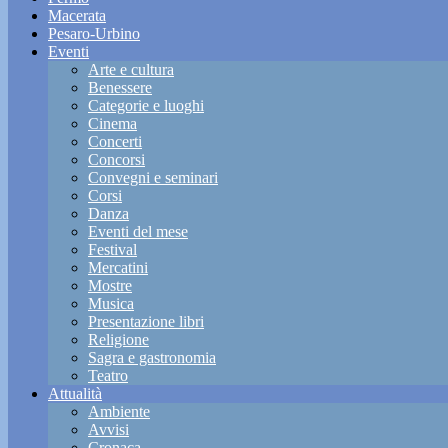
Macerata
Pesaro-Urbino
Eventi
Arte e cultura
Benessere
Categorie e luoghi
Cinema
Concerti
Concorsi
Convegni e seminari
Corsi
Danza
Eventi del mese
Festival
Mercatini
Mostre
Musica
Presentazione libri
Religione
Sagra e gastronomia
Teatro
Attualità
Ambiente
Avvisi
Cronaca