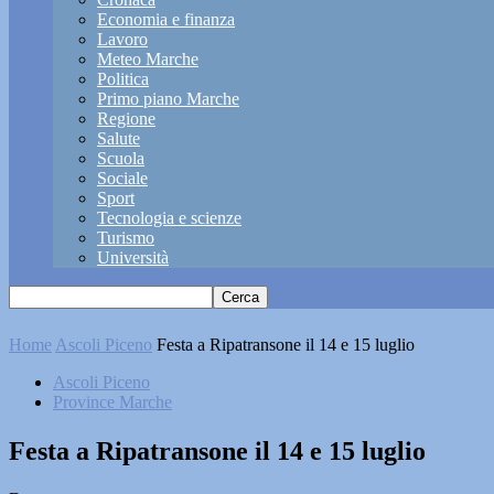
Economia e finanza
Lavoro
Meteo Marche
Politica
Primo piano Marche
Regione
Salute
Scuola
Sociale
Sport
Tecnologia e scienze
Turismo
Università
Home
Ascoli Piceno
Festa a Ripatransone il 14 e 15 luglio
Ascoli Piceno
Province Marche
Festa a Ripatransone il 14 e 15 luglio