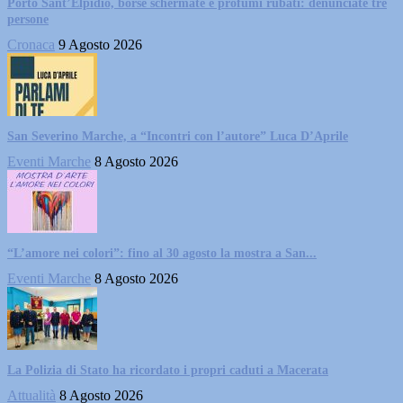
Porto Sant’Elpidio, borse schermate e profumi rubati: denunciate tre
persone
Cronaca
9 Agosto 2026
San Severino Marche, a “Incontri con l’autore” Luca D’Aprile
Eventi Marche
8 Agosto 2026
“L’amore nei colori”: fino al 30 agosto la mostra a San...
Eventi Marche
8 Agosto 2026
La Polizia di Stato ha ricordato i propri caduti a Macerata
Attualità
8 Agosto 2026