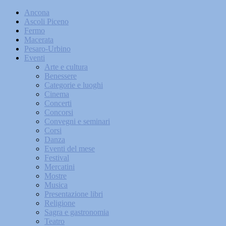
Ancona
Ascoli Piceno
Fermo
Macerata
Pesaro-Urbino
Eventi
Arte e cultura
Benessere
Categorie e luoghi
Cinema
Concerti
Concorsi
Convegni e seminari
Corsi
Danza
Eventi del mese
Festival
Mercatini
Mostre
Musica
Presentazione libri
Religione
Sagra e gastronomia
Teatro