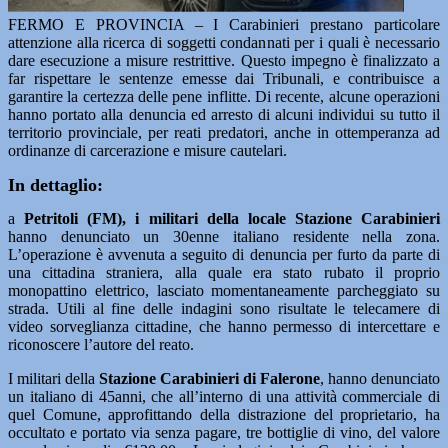
FERMO E PROVINCIA – I Carabinieri prestano particolare
attenzione alla ricerca di soggetti condannati per i quali è necessario
dare esecuzione a misure restrittive. Questo impegno è finalizzato a
far rispettare le sentenze emesse dai Tribunali, e contribuisce a
garantire la certezza delle pene inflitte. Di recente, alcune operazioni
hanno portato alla denuncia ed arresto di alcuni individui su tutto il
territorio provinciale, per reati predatori, anche in ottemperanza ad
ordinanze di carcerazione e misure cautelari.
In dettaglio:
a
Petritoli (FM), i militari della locale Stazione Carabinieri
hanno denunciato un 30enne italiano residente nella zona.
L’operazione è avvenuta a seguito di denuncia per furto da parte di
una cittadina straniera, alla quale era stato rubato il proprio
monopattino elettrico, lasciato momentaneamente parcheggiato su
strada. Utili al fine delle indagini sono risultate le telecamere di
video sorveglianza cittadine, che hanno permesso di intercettare e
riconoscere l’autore del reato.
I militari della
Stazione Carabinieri di Falerone
, hanno denunciato
un italiano di 45anni, che all’interno di una attività commerciale di
quel Comune, approfittando della distrazione del proprietario, ha
occultato e portato via senza pagare, tre bottiglie di vino, del valore