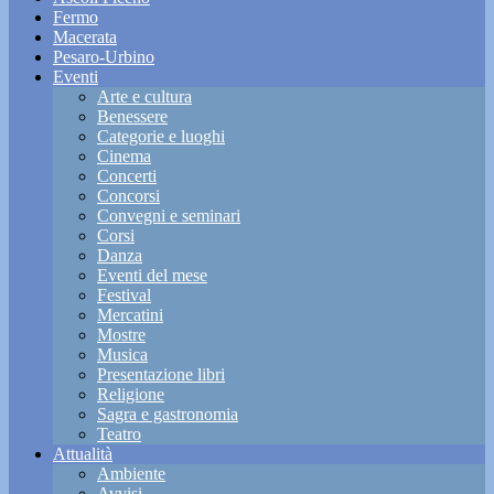
Fermo
Macerata
Pesaro-Urbino
Eventi
Arte e cultura
Benessere
Categorie e luoghi
Cinema
Concerti
Concorsi
Convegni e seminari
Corsi
Danza
Eventi del mese
Festival
Mercatini
Mostre
Musica
Presentazione libri
Religione
Sagra e gastronomia
Teatro
Attualità
Ambiente
Avvisi