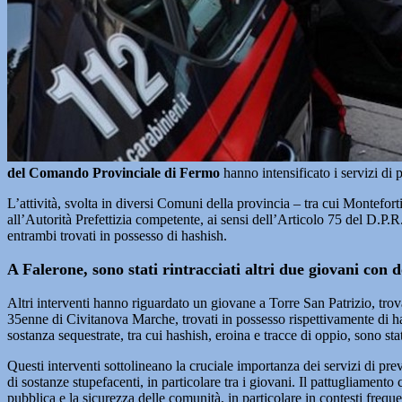
del Comando Provinciale di Fermo
hanno intensificato i servizi di 
L’attività, svolta in diversi Comuni della provincia – tra cui Montefo
all’Autorità Prefettizia competente, ai sensi dell’Articolo 75 del D.P.R
entrambi trovati in possesso di hashish.
A Falerone, sono stati rintracciati altri due giovani con d
Altri interventi hanno riguardato un giovane a Torre San Patrizio, tro
35enne di Civitanova Marche, trovati in possesso rispettivamente di hash
sostanza sequestrate, tra cui hashish, eroina e tracce di oppio, sono sta
Questi interventi sottolineano la cruciale importanza dei servizi di pr
di sostanze stupefacenti, in particolare tra i giovani. Il pattugliament
pubblica e la sicurezza delle comunità, in particolare in contesti freque