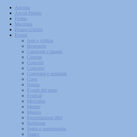
Ancona
Ascoli Piceno
Fermo
Macerata
Pesaro-Urbino
Eventi
Arte e cultura
Benessere
Categorie e luoghi
Cinema
Concerti
Concorsi
Convegni e seminari
Corsi
Danza
Eventi del mese
Festival
Mercatini
Mostre
Musica
Presentazione libri
Religione
Sagra e gastronomia
Teatro