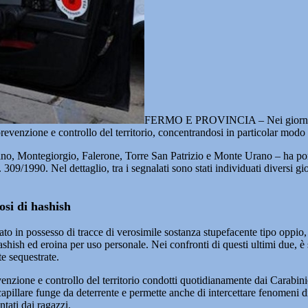
FERMO E PROVINCIA – Nei giorni 
prevenzione e controllo del territorio, concentrandosi in particolar modo 
rtino, Montegiorgio, Falerone, Torre San Patrizio e Monte Urano – ha por
. 309/1990. Nel dettaglio, tra i segnalati sono stati individuati diversi
osi di hashish
vato in possesso di tracce di verosimile sostanza stupefacente tipo oppi
ish ed eroina per uso personale. Nei confronti di questi ultimi due, è st
te sequestrate.
evenzione e controllo del territorio condotti quotidianamente dai Carabini
o capillare funge da deterrente e permette anche di intercettare fenomeni
ntati dai ragazzi.