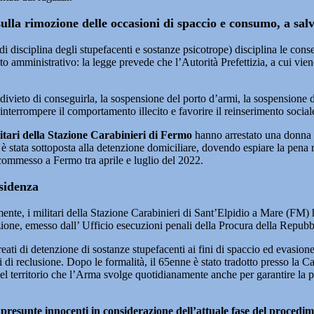
ulla rimozione delle occasioni di spaccio e consumo, a salv
i disciplina degli stupefacenti e sostanze psicotrope) disciplina le con
cito amministrativo: la legge prevede che l’Autorità Prefettizia, a cui vi
vieto di conseguirla, la sospensione del porto d’armi, la sospensione del 
 interrompere il comportamento illecito e favorire il reinserimento socia
litari della Stazione Carabinieri di Fermo
hanno arrestato una donna 
stata sottoposta alla detenzione domiciliare, dovendo espiare la pena re
 commesso a Fermo tra aprile e luglio del 2022.
esidenza
te, i militari della Stazione Carabinieri di Sant’Elpidio a Mare (FM) ha
zione, emesso dall’ Ufficio esecuzioni penali della Procura della Repubb
eati di detenzione di sostanze stupefacenti ai fini di spaccio ed evasio
 di reclusione. Dopo le formalità, il 65enne è stato tradotto presso la Ca
del territorio che l’Arma svolge quotidianamente anche per garantire la 
 presunte innocenti in considerazione dell’attuale fase del procedim