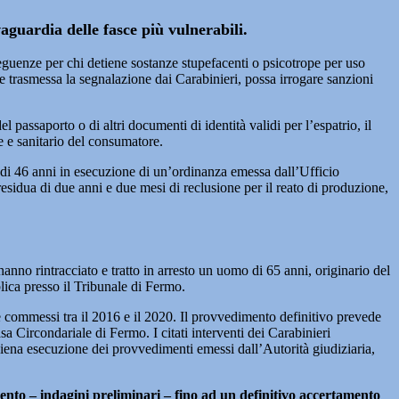
aguardia delle fasce più vulnerabili.
seguenze per chi detiene sostanze stupefacenti o psicotrope per uso
ene trasmessa la segnalazione dai Carabinieri, possa irrogare sanzioni
passaporto o di altri documenti di identità validi per l’espatrio, il
le e sanitario del consumatore.
di 46 anni in esecuzione di un’ordinanza emessa dall’Ufficio
sidua di due anni e due mesi di reclusione per il reato di produzione,
nno rintracciato e tratto in arresto un uomo di 65 anni, originario del
lica presso il Tribunale di Fermo.
ne commessi tra il 2016 e il 2020. Il provvedimento definitivo prevede
sa Circondariale di Fermo. I citati interventi dei Carabinieri
piena esecuzione dei provvedimenti emessi dall’Autorità giudiziaria,
ento – indagini preliminari – fino ad un definitivo accertamento