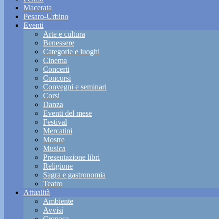
Macerata
Pesaro-Urbino
Eventi
Arte e cultura
Benessere
Categorie e luoghi
Cinema
Concerti
Concorsi
Convegni e seminari
Corsi
Danza
Eventi del mese
Festival
Mercatini
Mostre
Musica
Presentazione libri
Religione
Sagra e gastronomia
Teatro
Attualità
Ambiente
Avvisi
Cronaca