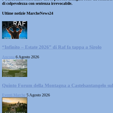
di colpevolezza con sentenza irrevocabile.
Ultime notizie MarcheNews24
“Infinito – Estate 2026” di Raf fa tappa a Sirolo
Ancona
6 Agosto 2026
Quinto Forum della Montagna a Castelsantangelo su
Eventi Marche
5 Agosto 2026