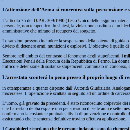
L’attenzione dell’Arma si concentra sulla prevenzione e s
L’articolo 75 del D.P.R. 309/1990 (Testo Unico delle leggi in materia d
personale, non terapeutico. In sintesi, la violazione costituisce un ille
amministrative che mirano al recupero del soggetto.
Le sanzioni possono includere la sospensione della patente di guida o di
divieto di detenere armi, munizioni e esplosivi. L’obiettivo è quello di
Sempre nell’ambito del contrasto al fenomeno degli stupefacenti,
i mi
Esecuzioni Penali della Procura della Repubblica di Fermo. La donna è 
traffico e detenzione di sostanze stupefacenti continuato in concorso,
L’arrestata sconterà la pena presso il proprio luogo di r
in ottemperanza a quanto disposto dall’Autorità Giudiziaria. Analogamen
maceratese. L’operazione è scattata in seguito ad un ordine di carcera
L’uomo, già gravato da precedenti, è stato riconosciuto colpevole dei r
che l’arrestato debba espiare una pena residua di sette anni e sette mesi
confermano la costante e puntuale attività di prevenzione e controllo 
assicurando che le sentenze definitive trovino effettiva applicazione.
I Carabinieri ricordano che le persone indagate sono da ritenersi