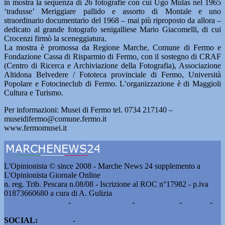
in mostra la sequenza di 26 fotografie con cui Ugo Mulas nel 1965
‘tradusse’ Meriggiare pallido e assorto di Montale e uno
straordinario documentario del 1968 – mai più riproposto da allora –
dedicato al grande fotografo senigalliese Mario Giacomelli, di cui
Crocenzi firmò la sceneggiatura.
La mostra è promossa da Regione Marche, Comune di Fermo e
Fondazione Cassa di Risparmio di Fermo, con il sostegno di CRAF
(Centro di Ricerca e Archiviazione della Fotografia), Associazione
Altidona Belvedere / Fototeca provinciale di Fermo, Università
Popolare e Fotocineclub di Fermo. L’organizzazione è di Maggioli
Cultura e Turismo.
Per informazioni: Musei di Fermo tel. 0734 217140 –
museidifermo@comune.fermo.it
www.fermomusei.it
L'Opinionista © since 2008 - Marche News 24 supplemento a
L'Opinionista Giornale Online
n. reg. Trib. Pescara n.08/08 - Iscrizione al ROC n°17982 - p.iva
01873660680 a cura di A. Gulizia
Pubblicità e contatti
-
Notizie del giorno
-
Informazioni
-
Privacy
-
Cookie
SOCIAL:
Facebook
-
X