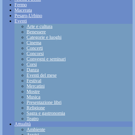
Fermo
Macerata
Pesaro-Urbino
Eventi
Arte e cultura
Benessere
Categorie e luoghi
Cinema
Concerti
Concorsi
Convegni e seminari
Corsi
Danza
Eventi del mese
Festival
Mercatini
Mostre
Musica
Presentazione libri
Religione
Sagra e gastronomia
Teatro
Attualità
Ambiente
Avvisi