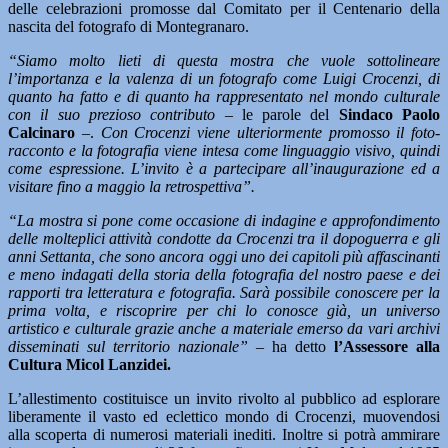
delle celebrazioni promosse dal Comitato per il Centenario della
nascita del fotografo di Montegranaro.
“Siamo molto lieti di questa mostra che vuole sottolineare
l’importanza e la valenza di un fotografo come Luigi Crocenzi, di
quanto ha fatto e di quanto ha rappresentato nel mondo culturale
con il suo prezioso contributo –
le parole del
Sindaco Paolo
Calcinaro
–.
Con Crocenzi viene ulteriormente promosso il foto-
racconto e la fotografia viene intesa come linguaggio visivo, quindi
come espressione. L’invito è a partecipare all’inaugurazione ed a
visitare fino a maggio la retrospettiva”.
“La mostra si pone come occasione di indagine e approfondimento
delle molteplici attività condotte da Crocenzi tra il dopoguerra e gli
anni Settanta, che sono ancora oggi uno dei capitoli più affascinanti
e meno indagati della storia della fotografia del nostro paese e dei
rapporti tra letteratura e fotografia. Sarà possibile conoscere per la
prima volta, e riscoprire per chi lo conosce già, un universo
artistico e culturale grazie anche a materiale emerso da vari archivi
disseminati sul territorio nazionale” –
ha detto
l’Assessore alla
Cultura Micol Lanzidei.
L’allestimento costituisce un invito rivolto al pubblico ad esplorare
liberamente il vasto ed eclettico mondo di Crocenzi, muovendosi
alla scoperta di numerosi materiali inediti. Inoltre si potrà ammirare