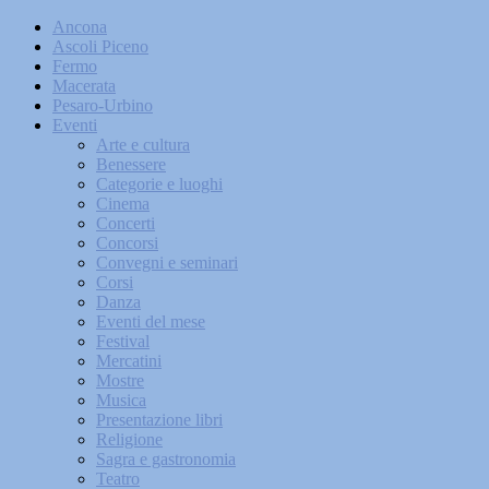
Ancona
Ascoli Piceno
Fermo
Macerata
Pesaro-Urbino
Eventi
Arte e cultura
Benessere
Categorie e luoghi
Cinema
Concerti
Concorsi
Convegni e seminari
Corsi
Danza
Eventi del mese
Festival
Mercatini
Mostre
Musica
Presentazione libri
Religione
Sagra e gastronomia
Teatro