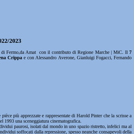
2022/2023
 di Fermo,da Amat con il contributo di Regione Marche | MiC. Il
7
ena Crippa
e con Alessandro Averone, Gianluigi Fogacci, Fernando
pièce più apprezzate e rappresentate di Harold Pinter che la scrisse a
o nel 1993 una sceneggiatura cinematografica.
idui paurosi, isolati dal mondo in uno spazio ristretto, infelici ma al
individui soffocati dalla repressione, spesso neanche consapevoli della