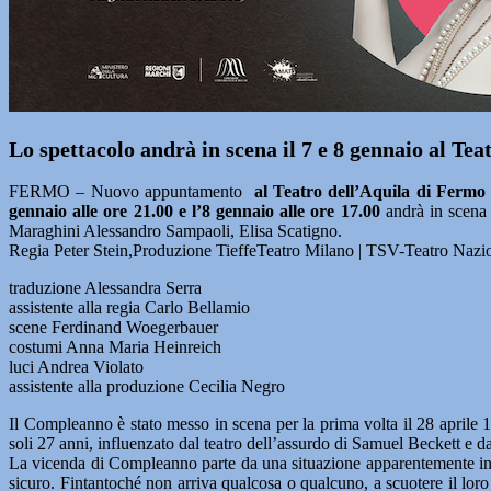
Lo spettacolo andrà in scena il 7 e 8 gennaio al Te
FERMO – Nuovo appuntamento
al Teatro dell’Aquila di Fermo
gennaio alle ore 21.00 e l’8 gennaio alle ore 17.00
andrà in scen
Maraghini Alessandro Sampaoli, Elisa Scatigno.
Regia Peter Stein,Produzione TieffeTeatro Milano | TSV-Teatro Nazio
traduzione Alessandra Serra
assistente alla regia Carlo Bellamio
scene Ferdinand Woegerbauer
costumi Anna Maria Heinreich
luci Andrea Violato
assistente alla produzione Cecilia Negro
Il Compleanno è stato messo in scena per la prima volta il 28 aprile 
soli 27 anni, influenzato dal teatro dell’assurdo di Samuel Beckett e d
La vicenda di Compleanno parte da una situazione apparentemente innocu
sicuro. Fintantoché non arriva qualcosa o qualcuno, a scuotere il loro