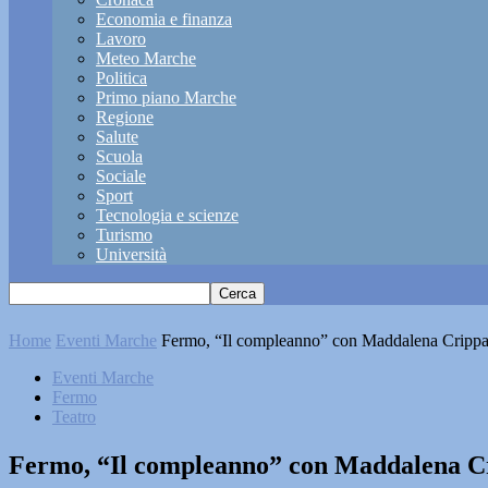
Economia e finanza
Lavoro
Meteo Marche
Politica
Primo piano Marche
Regione
Salute
Scuola
Sociale
Sport
Tecnologia e scienze
Turismo
Università
Home
Eventi Marche
Fermo, “Il compleanno” con Maddalena Cripp
Eventi Marche
Fermo
Teatro
Fermo, “Il compleanno” con Maddalena C