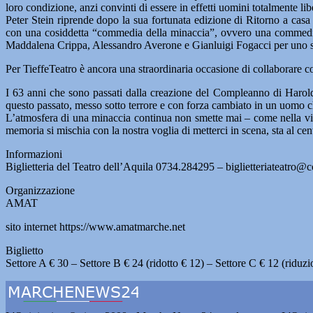
loro condizione, anzi convinti di essere in effetti uomini totalmente lib
Peter Stein riprende dopo la sua fortunata edizione di Ritorno a casa
con una cosiddetta “commedia della minaccia”, ovvero una commedia d
Maddalena Crippa, Alessandro Averone e Gianluigi Fogacci per uno spe
Per TieffeTeatro è ancora una straordinaria occasione di collaborare 
I 63 anni che sono passati dalla creazione del Compleanno di Harold
questo passato, messo sotto terrore e con forza cambiato in un uomo ch
L’atmosfera di una minaccia continua non smette mai – come nella vit
memoria si mischia con la nostra voglia di metterci in scena, sta al ce
Informazioni
Biglietteria del Teatro dell’Aquila 0734.284295 – biglietteriateatro@
Organizzazione
AMAT
sito internet https://www.amatmarche.net
Biglietto
Settore A € 30 – Settore B € 24 (ridotto € 12) – Settore C € 12 (riduz