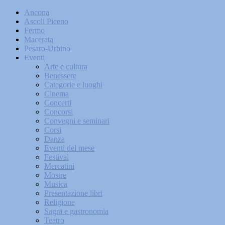
Ancona
Ascoli Piceno
Fermo
Macerata
Pesaro-Urbino
Eventi
Arte e cultura
Benessere
Categorie e luoghi
Cinema
Concerti
Concorsi
Convegni e seminari
Corsi
Danza
Eventi del mese
Festival
Mercatini
Mostre
Musica
Presentazione libri
Religione
Sagra e gastronomia
Teatro