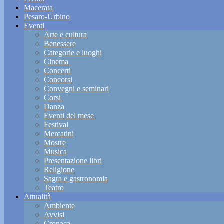
Macerata
Pesaro-Urbino
Eventi
Arte e cultura
Benessere
Categorie e luoghi
Cinema
Concerti
Concorsi
Convegni e seminari
Corsi
Danza
Eventi del mese
Festival
Mercatini
Mostre
Musica
Presentazione libri
Religione
Sagra e gastronomia
Teatro
Attualità
Ambiente
Avvisi
Cronaca