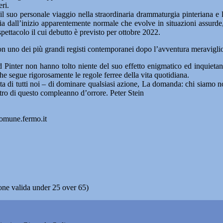
eri.
 il suo personale viaggio nella straordinaria drammaturgia pinteriana e 
all’inizio apparentemente normale che evolve in situazioni assurde, os
ttacolo il cui debutto è previsto per ottobre 2022.
con uno dei più grandi registi contemporanei dopo l’avventura meravigli
 Pinter non hanno tolto niente del suo effetto enigmatico ed inquieta
e segue rigorosamente le regole ferree della vita quotidiana.
a di tutti noi – di dominare qualsiasi azione, La domanda: chi siamo 
ntro di questo compleanno d’orrore. Peter Stein
comune.fermo.it
ione valida under 25 over 65)