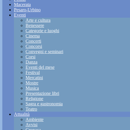
Macerata
Pesaro-Urbino
Eventi
Arte e cultura
Benessere
Categorie e luoghi
Cinema
Concerti
Concorsi
Convegni e seminari
Corsi
Danza
Eventi del mese
Festival
Mercatini
Mostre
Musica
Presentazione libri
Religione
Sagra e gastronomia
Teatro
Attualità
Ambiente
Avvisi
Cronaca