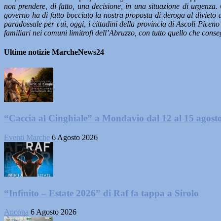
non prendere, di fatto, una decisione, in una situazione di urgenza.
governo ha di fatto bocciato la nostra proposta di deroga al divieto
paradossale per cui, oggi, i cittadini della provincia di Ascoli Pic
familiari nei comuni limitrofi dell’Abruzzo, con tutto quello che conse
Ultime notizie MarcheNews24
“Caccia al Cinghiale” a Mondavio dal 12 al 15 agost
Eventi Marche
6 Agosto 2026
“Infinito – Estate 2026” di Raf fa tappa a Sirolo
Ancona
6 Agosto 2026