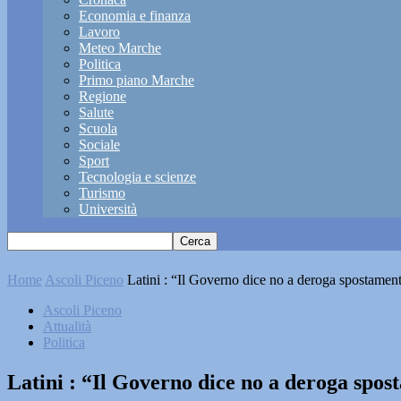
Economia e finanza
Lavoro
Meteo Marche
Politica
Primo piano Marche
Regione
Salute
Scuola
Sociale
Sport
Tecnologia e scienze
Turismo
Università
Home
Ascoli Piceno
Latini : “Il Governo dice no a deroga spostament
Ascoli Piceno
Attualità
Politica
Latini : “Il Governo dice no a deroga spo