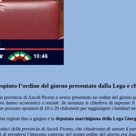
pinto l’ordine del giorno presentato dalla Lega e c
ovincia di Ascoli Piceno e aveva presentato un ordine del giorno per 
ave danno economico e sociale .In sostanza si chiedeva di superare il 
 possono spostarsi di 10 o 20 chilometri per raggiungere i familiari ne
tra regioni fino a giugno e la
deputata marchigiana della Lega Giorg
indaci della provincia di Ascoli Piceno, che chiedevano di sanare il pa
 di prendersi l’impegno espresso nel nostro ordine del giorno era inac