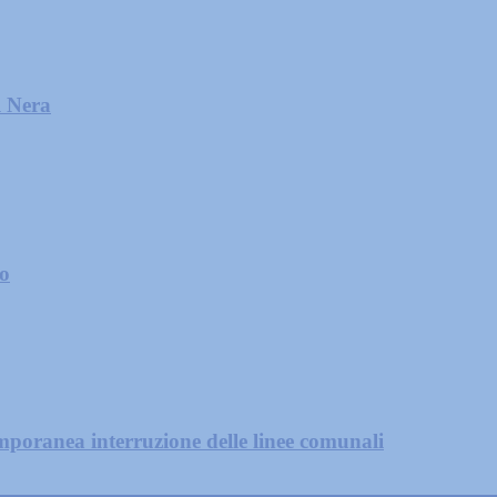
l Nera
zo
mporanea interruzione delle linee comunali