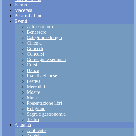
Fermo
Macerata
Pesaro-Urbino
Eventi
Arte e cultura
Benessere
Categorie e luoghi
Cinema
Concerti
Concorsi
Convegni e seminari
Corsi
Danza
Eventi del mese
Festival
Mercatini
Mostre
Musica
Presentazione libri
Religione
Sagra e gastronomia
Teatro
Attualità
Ambiente
Avvisi