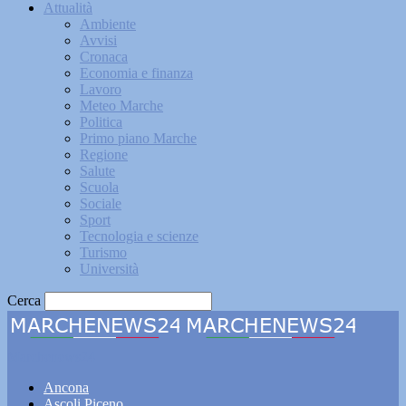
Attualità
Ambiente
Avvisi
Cronaca
Economia e finanza
Lavoro
Meteo Marche
Politica
Primo piano Marche
Regione
Salute
Scuola
Sociale
Sport
Tecnologia e scienze
Turismo
Università
Cerca
Marchenews24
Ancona
Ascoli Piceno