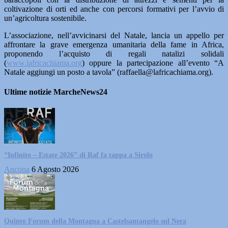
coltivazione di orti ed anche con percorsi formativi per l’avvio di
un’agricoltura sostenibile.
L’associazione, nell’avvicinarsi del Natale, lancia un appello per
affrontare la grave emergenza umanitaria della fame in Africa,
proponendo l’acquisto di regali natalizi solidali
(
www.lafricachiama.org
) oppure la partecipazione all’evento “A
Natale aggiungi un posto a tavola” (raffaella@lafricachiama.org).
Ultime notizie MarcheNews24
“Infinito – Estate 2026” di Raf fa tappa a Sirolo
Ancona
6 Agosto 2026
Quinto Forum della Montagna a Castelsantangelo sul Nera