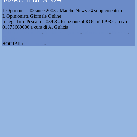
L'Opinionista © since 2008 - Marche News 24 supplemento a
L'Opinionista Giornale Online
n. reg. Trib. Pescara n.08/08 - Iscrizione al ROC n°17982 - p.iva
01873660680 a cura di A. Gulizia
Pubblicità e contatti
-
Notizie del giorno
-
Informazioni
-
Privacy
-
Cookie
SOCIAL:
Facebook
-
X