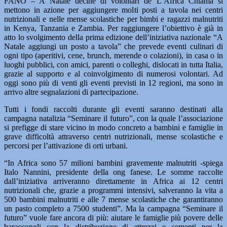
FANO – A Natale decine di volontari de L’Africa Chiama si
mettono in azione per aggiungere molti posti a tavola nei centri
nutrizionali e nelle mense scolastiche per bimbi e ragazzi malnutriti
in Kenya, Tanzania e Zambia. Per raggiungere l’obiettivo è già in
atto lo svolgimento della prima edizione dell’iniziativa nazionale “A
Natale aggiungi un posto a tavola” che prevede eventi culinari di
ogni tipo (aperitivi, cene, brunch, merende o colazioni), in casa o in
luoghi pubblici, con amici, parenti o colleghi, dislocati in tutta Italia,
grazie al supporto e al coinvolgimento di numerosi volontari. Ad
oggi sono più di venti gli eventi previsti in 12 regioni, ma sono in
arrivo altre segnalazioni di partecipazione.
Tutti i fondi raccolti durante gli eventi saranno destinati alla
campagna natalizia “Seminare il futuro”, con la quale l’associazione
si prefigge di stare vicino in modo concreto a bambini e famiglie in
grave difficoltà attraverso centri nutrizionali, mense scolastiche e
percorsi per l’attivazione di orti urbani.
“In Africa sono 57 milioni bambini gravemente malnutriti -spiega
Italo Nannini, presidente della ong fanese. Le somme raccolte
dall’iniziativa arriveranno direttamente in Africa ai 12 centri
nutrizionali che, grazie a programmi intensivi, salveranno la vita a
500 bambini malnutriti e alle 7 mense scolastiche che garantiranno
un pasto completo a 7500 studenti”. Ma la campagna “Seminare il
futuro” vuole fare ancora di più: aiutare le famiglie più povere delle
baraccopoli con la distribuzione di attrezzi e sementi per la