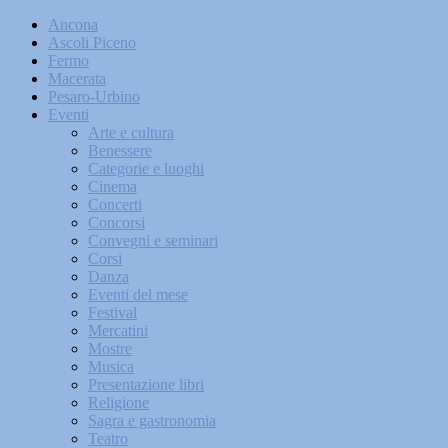
Ancona
Ascoli Piceno
Fermo
Macerata
Pesaro-Urbino
Eventi
Arte e cultura
Benessere
Categorie e luoghi
Cinema
Concerti
Concorsi
Convegni e seminari
Corsi
Danza
Eventi del mese
Festival
Mercatini
Mostre
Musica
Presentazione libri
Religione
Sagra e gastronomia
Teatro