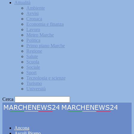
Attualità
Ambiente
Avvisi
Cronaca
Economia e finanza
Lavoro
Meteo Marche
Politica
Primo piano Marche
Regione
Salute
Scuola
Sociale
Sport
Tecnologia e scienze
Turismo
Università
Cerca
Marchenews24
Ancona
Ascoli Piceno