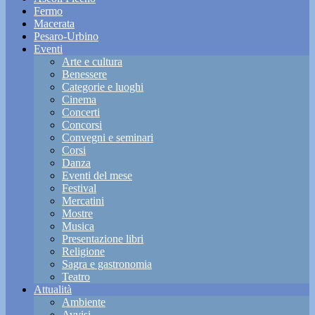
Fermo
Macerata
Pesaro-Urbino
Eventi
Arte e cultura
Benessere
Categorie e luoghi
Cinema
Concerti
Concorsi
Convegni e seminari
Corsi
Danza
Eventi del mese
Festival
Mercatini
Mostre
Musica
Presentazione libri
Religione
Sagra e gastronomia
Teatro
Attualità
Ambiente
Avvisi