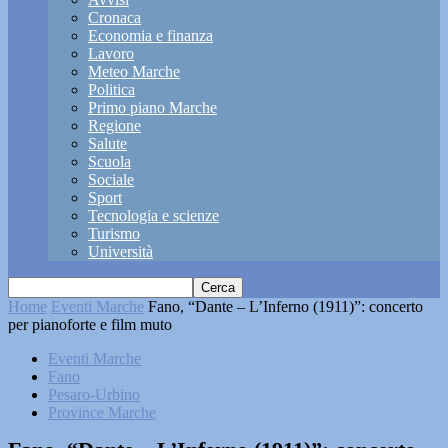
Cronaca
Economia e finanza
Lavoro
Meteo Marche
Politica
Primo piano Marche
Regione
Salute
Scuola
Sociale
Sport
Tecnologia e scienze
Turismo
Università
Home
Eventi Marche
Fano, “Dante – L’Inferno (1911)”: concerto
per pianoforte e film muto
Eventi Marche
Fano
Pesaro-Urbino
Province Marche