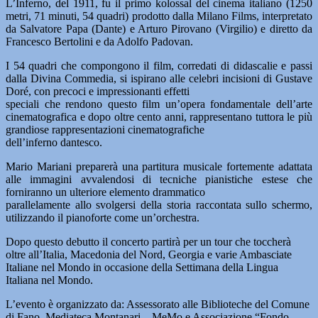
L’Inferno, del 1911, fu il primo kolossal del cinema italiano (1250
metri, 71 minuti, 54 quadri) prodotto dalla Milano Films, interpretato
da Salvatore Papa (Dante) e Arturo Pirovano (Virgilio) e diretto da
Francesco Bertolini e da Adolfo Padovan.
I 54 quadri che compongono il film, corredati di didascalie e passi
dalla Divina Commedia, si ispirano alle celebri incisioni di Gustave
Doré, con precoci e impressionanti effetti
speciali che rendono questo film un’opera fondamentale dell’arte
cinematografica e dopo oltre cento anni, rappresentano tuttora le più
grandiose rappresentazioni cinematografiche
dell’inferno dantesco.
Mario Mariani preparerà una partitura musicale fortemente adattata
alle immagini avvalendosi di tecniche pianistiche estese che
forniranno un ulteriore elemento drammatico
parallelamente allo svolgersi della storia raccontata sullo schermo,
utilizzando il pianoforte come un’orchestra.
Dopo questo debutto il concerto partirà per un tour che toccherà
oltre all’Italia, Macedonia del Nord, Georgia e varie Ambasciate
Italiane nel Mondo in occasione della Settimana della Lingua
Italiana nel Mondo.
L’evento è organizzato da: Assessorato alle Biblioteche del Comune
di Fano, Mediateca Montanari – MeMo e Associazione “Fondo