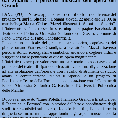
dal Sipario”: i percorsi musicali dell’opera del
Grandi
FANO (PU) – Nuovo appuntamento con il ciclo di conferenze del
progetto
“Fuori il Sipario”.
Domani giovedì 22 aprile alle 21.00, la
musicologa Maria Chiara Mazzi
illustrerà i “Suoni dal Sipario”.
L’intervento sarà trasmesso in streaming sulle pagine Facebook di
Teatro della Fortuna, Orchestra Sinfonica G. Rossini, Comune di
Fano, Carnevale di Fano, Fanoinforma.it.
Il contenuto musicale del grande sipario storico, capolavoro del
pittore romano Francesco Grandi, sarà “svelato” da Mazzi attraverso
percorsi storici, iconografici e simbolici, andando a cogliere indizi e
suggestioni tra le pennellate di questa opera magnificente.
L’iniziativa nasce per valorizzare un patrimonio spesso nascosto al
pubblico del teatro, il sipario storico, attraverso una digitalizzazione
ad alta risoluzione dell’opera, e con l’ausilio di strumenti di studio,
analisi e comunicazione. “Fuori il Sipario” è un progetto di
Fondazione Teatro della Fortuna in collaborazione con il Comune di
Fano, l’Orchestra Sinfonica G. Rossini e l’Università Politecnica
delle Marche.
Dopo aver indagato “Luigi Poletti, Francesco Grandi e la pittura per
il Teatro della Fortuna” con lo storico dell’arte e coordinatore degli
studi storico-artistici sul sipario, Rodolfo Battistini, l’appuntamento
di questa settimana mira ad approfondirne gli aspetti musicali con la