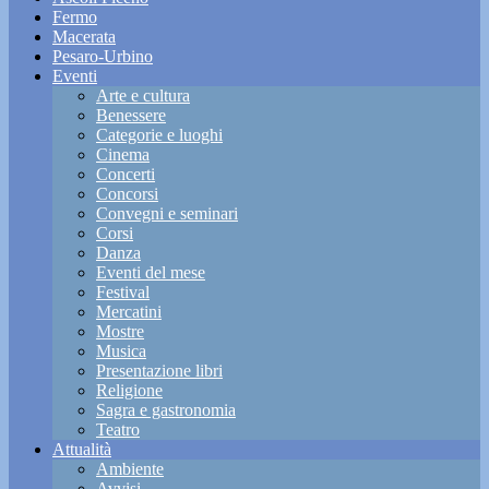
Fermo
Macerata
Pesaro-Urbino
Eventi
Arte e cultura
Benessere
Categorie e luoghi
Cinema
Concerti
Concorsi
Convegni e seminari
Corsi
Danza
Eventi del mese
Festival
Mercatini
Mostre
Musica
Presentazione libri
Religione
Sagra e gastronomia
Teatro
Attualità
Ambiente
Avvisi