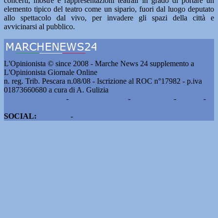
concerti, mostre e rappresentazioni teatrali in grado di portare un
elemento tipico del teatro come un sipario, fuori dal luogo deputato
allo spettacolo dal vivo, per invadere gli spazi della città e
avvicinarsi al pubblico.
L'Opinionista © since 2008 - Marche News 24 supplemento a
L'Opinionista Giornale Online
n. reg. Trib. Pescara n.08/08 - Iscrizione al ROC n°17982 - p.iva
01873660680 a cura di A. Gulizia
Pubblicità e contatti
-
Notizie del giorno
-
Informazioni
-
Privacy
-
Cookie
SOCIAL:
Facebook
-
X