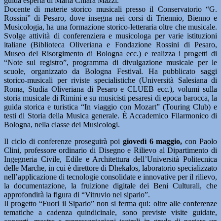
guida esperta di Maria Chiara Mazzi.
Docente di materie storico musicali presso il Conservatorio “G.
Rossini” di Pesaro, dove insegna nei corsi di Triennio, Bienno e
Musicologia, ha una formazione storico-letteraria oltre che musicale.
Svolge attività di conferenziera e musicologa per varie istituzioni
italiane (Biblioteca Oliveriana e Fondazione Rossini di Pesaro,
Museo del Risorgimento di Bologna ecc.) e realizza i progetti di
“Note sul registro”, programma di divulgazione musicale per le
scuole, organizzato da Bologna Festival. Ha pubblicato saggi
storico-musicali per riviste specialistiche (Università Salesiana di
Roma, Studia Oliveriana di Pesaro e CLUEB ecc.), volumi sulla
storia musicale di Rimini e su musicisti pesaresi di epoca barocca, la
guida storica e turistica “In viaggio con Mozart” (Touring Club) e
testi di Storia della Musica generale. È Accademico Filarmonico di
Bologna, nella classe dei Musicologi.
Il ciclo di conferenze proseguirà poi
giovedì 6 maggio,
con Paolo
Clini, professore ordinario di Disegno e Rilievo al Dipartimento di
Ingegneria Civile, Edile e Architettura dell’Università Politecnica
delle Marche, in cui è direttore di Dhekalos, laboratorio specializzato
nell’applicazione di tecnologie consolidate e innovative per il rilievo,
la documentazione, la fruizione digitale dei Beni Culturali, che
approfondirà la figura di “Vitruvio nel sipario”.
Il progetto “Fuori il Sipario” non si ferma qui: oltre alle conferenze
tematiche a cadenza quindicinale, sono previste visite guidate,