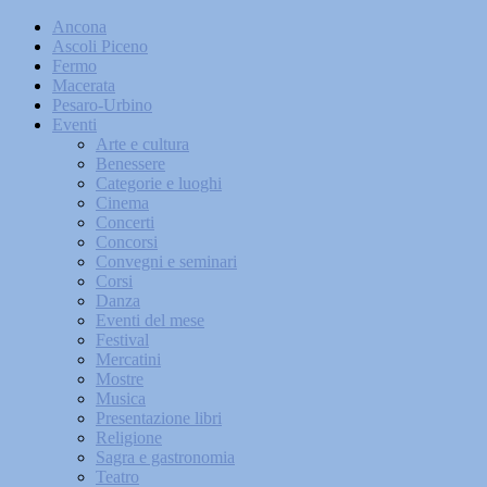
Ancona
Ascoli Piceno
Fermo
Macerata
Pesaro-Urbino
Eventi
Arte e cultura
Benessere
Categorie e luoghi
Cinema
Concerti
Concorsi
Convegni e seminari
Corsi
Danza
Eventi del mese
Festival
Mercatini
Mostre
Musica
Presentazione libri
Religione
Sagra e gastronomia
Teatro