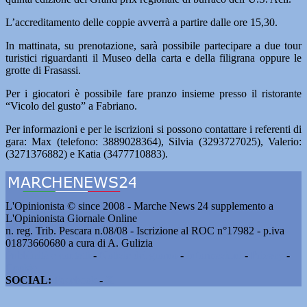
L’accreditamento delle coppie avverrà a partire dalle ore 15,30.
In mattinata, su prenotazione, sarà possibile partecipare a due tour
turistici riguardanti il Museo della carta e della filigrana oppure le
grotte di Frasassi.
Per i giocatori è possibile fare pranzo insieme presso il ristorante
“Vicolo del gusto” a Fabriano.
Per informazioni e per le iscrizioni si possono contattare i referenti di
gara: Max (telefono: 3889028364), Silvia (3293727025), Valerio:
(3271376882) e Katia (3477710883).
L'Opinionista © since 2008 - Marche News 24 supplemento a
L'Opinionista Giornale Online
n. reg. Trib. Pescara n.08/08 - Iscrizione al ROC n°17982 - p.iva
01873660680 a cura di A. Gulizia
Pubblicità e contatti
-
Notizie del giorno
-
Informazioni
-
Privacy
-
Cookie
SOCIAL:
Facebook
-
X