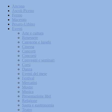
Ancona
Ascoli Piceno
Fermo
Macerata
Pesaro-Urbino
Eventi
Arte e cultura
Benessere
Categorie e luoghi
Cinema
Concerti
Concorsi
Convegni e seminari
Corsi
Danza
Eventi del mese
Festival
Mercatini
Mostre
Musica
Presentazione libri
Religione
Sagra e gastronomia
Teatro