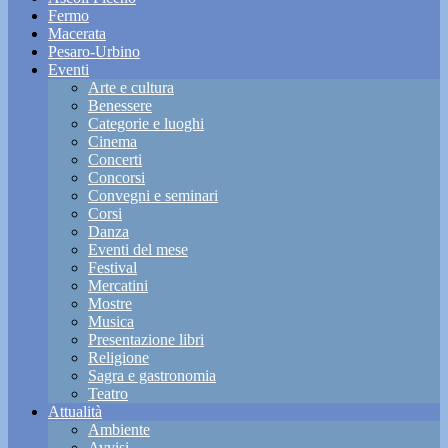
Fermo
Macerata
Pesaro-Urbino
Eventi
Arte e cultura
Benessere
Categorie e luoghi
Cinema
Concerti
Concorsi
Convegni e seminari
Corsi
Danza
Eventi del mese
Festival
Mercatini
Mostre
Musica
Presentazione libri
Religione
Sagra e gastronomia
Teatro
Attualità
Ambiente
Avvisi