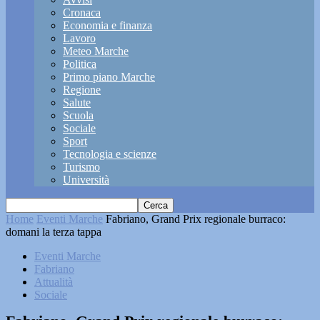
Cronaca
Economia e finanza
Lavoro
Meteo Marche
Politica
Primo piano Marche
Regione
Salute
Scuola
Sociale
Sport
Tecnologia e scienze
Turismo
Università
Home
Eventi Marche
Fabriano, Grand Prix regionale burraco:
domani la terza tappa
Eventi Marche
Fabriano
Attualità
Sociale