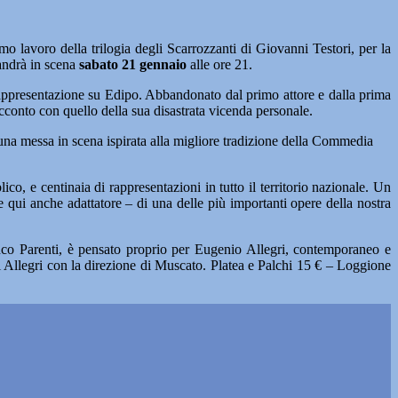
imo lavoro della trilogia degli Scarrozzanti di Giovanni Testori, per la
 andrà in scena
sabato 21 gennaio
alle ore 21.
rappresentazione su Edipo. Abbandonato dal primo attore e dalla prima
racconto con quello della sua disastrata vicenda personale.
una messa in scena ispirata alla migliore tradizione della Commedia
co, e centinaia di rappresentazioni in tutto il territorio nazionale. Un
 qui anche adattatore – di una delle più importanti opere della nostra
anco Parenti, è pensato proprio per Eugenio Allegri, contemporaneo e
 di Allegri con la direzione di Muscato. Platea e Palchi 15 € – Loggione