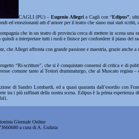
CAGLI (PU) –
Eugenio Allegri
a Cagli con “
Edipus”
, ult
di ed emozionanti atti d’amore per il teatro che siano mai stati scritti,
ompagnia che in un teatro di provincia cerca di mettere in scena una 
quindi a interpretare tutti i ruoli e finisce per confondere il piano del 
, che Allegri affronta con grande passione e maestria, grazie anche a 
tto “Ri-scritture”, che si è conquistato consensi di critica e di pubbli
nteresse comune tanto al Testori drammaturgo, che al Muscato regista – e
pretazione di Sandro Lombardi, ed a quasi quaranta dall’esordio con Fr
ete tra i più raffinati della nostra scena. Edipus è la prima esperienza
341.
onista Giornale Online
873660680 a cura di A. Gulizia
okie