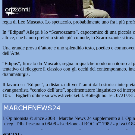
regia di Leo Muscato. Lo spettacolo, probabilmente uno fra i più profon
In “Edipus” Allegri è lo “Scarrozzante”, capocomico di una piccola c
attrice, che hanno preferito strade più comode, lo Scarrozzante si trova 
Una grande prova d’attore e uno splendido testo, poetico e commovente
dell’Arte.
“Edipus”, firmato da Muscato, segna in qualche modo un ritorno al proge
tentativo di rileggere il classico con gli occhi del contemporaneo, i
drammaturgia.
Il lavoro su ‘Edipus’, a distanza di vent’ anni dalla storica inter
avanguardista “comico dell’arte”, sperimentatore linguistico ed interpr
10 € – Biglietti online su www.liveticket.it. Botteghino Tel. 0721/781
L'Opinionista © since 2008 - Marche News 24 supplemento a L'Opini
n. reg. Trib. Pescara n.08/08 - Iscrizione al ROC n°17982 - p.iva 01
Pubblicità e contatti
-
Notizie del giorno
-
Informazioni
-
Privacy
-
Co
SOCIAL:
Facebook
-
X