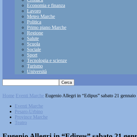
Economia e finanza
Lavoro
Meteo Marche
Politica
Primo piano Marche
Regione
Salute
Scuola
Sociale
Sport
Tecnologia e scienze
Turismo
Università
Home
Eventi Marche
Eugenio Allegri in “Edipus” sabato 21 gennaio
Eventi Marche
Pesaro-Urbino
Province Marche
Teatro
Eugenio Allegri in “Edipus” sabato 21 gen