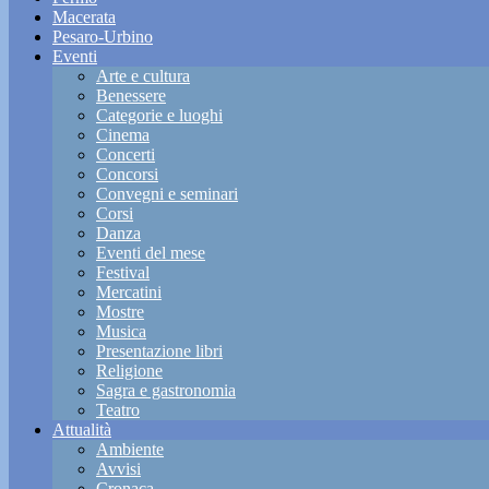
Macerata
Pesaro-Urbino
Eventi
Arte e cultura
Benessere
Categorie e luoghi
Cinema
Concerti
Concorsi
Convegni e seminari
Corsi
Danza
Eventi del mese
Festival
Mercatini
Mostre
Musica
Presentazione libri
Religione
Sagra e gastronomia
Teatro
Attualità
Ambiente
Avvisi
Cronaca