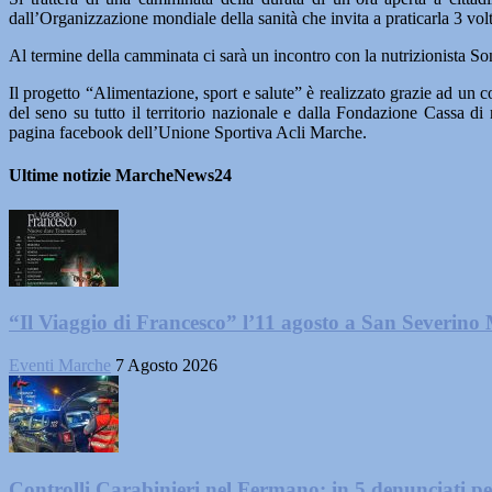
dall’Organizzazione mondiale della sanità che invita a praticarla 3 vo
Al termine della camminata ci sarà un incontro con la nutrizionista So
Il progetto “Alimentazione, sport e salute” è realizzato grazie ad un
del seno su tutto il territorio nazionale e dalla Fondazione Cassa di 
pagina facebook dell’Unione Sportiva Acli Marche.
Ultime notizie MarcheNews24
“Il Viaggio di Francesco” l’11 agosto a San Severino
Eventi Marche
7 Agosto 2026
Controlli Carabinieri nel Fermano: in 5 denunciati per 