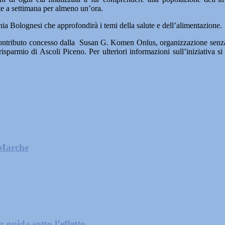
lte a settimana per almeno un’ora.
nia Bolognesi che approfondirà i temi della salute e dell’alimentazione.
 contributo concesso dalla Susan G. Komen Onlus, organizzazione senza s
risparmio di Ascoli Piceno. Per ulteriori informazioni sull’iniziativa si
 Marche
guida sotto l’effetto...