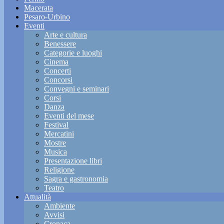
Macerata
Pesaro-Urbino
Eventi
Arte e cultura
Benessere
Categorie e luoghi
Cinema
Concerti
Concorsi
Convegni e seminari
Corsi
Danza
Eventi del mese
Festival
Mercatini
Mostre
Musica
Presentazione libri
Religione
Sagra e gastronomia
Teatro
Attualità
Ambiente
Avvisi
Cronaca