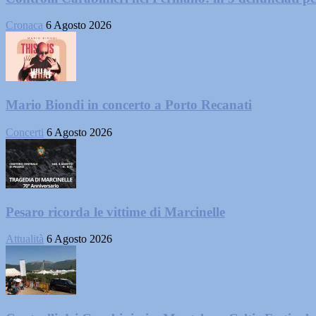
Cronaca
6 Agosto 2026
Mario Biondi in concerto a Porto Recanati
Concerti
6 Agosto 2026
Pesaro ricorda le vittime di Marcinelle
Attualità
6 Agosto 2026