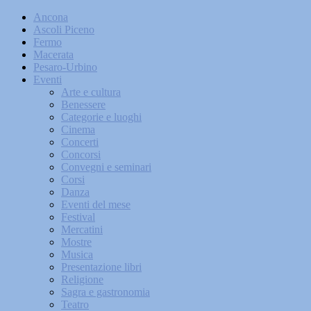
Ancona
Ascoli Piceno
Fermo
Macerata
Pesaro-Urbino
Eventi
Arte e cultura
Benessere
Categorie e luoghi
Cinema
Concerti
Concorsi
Convegni e seminari
Corsi
Danza
Eventi del mese
Festival
Mercatini
Mostre
Musica
Presentazione libri
Religione
Sagra e gastronomia
Teatro