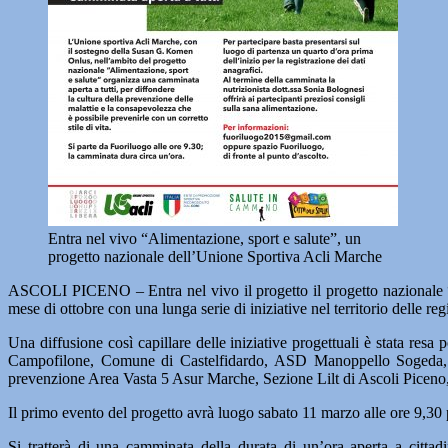
Entra nel vivo “Alimentazione, sport e salute”, un
progetto nazionale dell’Unione Sportiva Acli Marche
ASCOLI PICENO – Entra nel vivo il progetto il progetto nazionale “A
mese di ottobre con una lunga serie di iniziative nel territorio delle
Una diffusione così capillare delle iniziative progettuali è stata 
Campofilone, Comune di Castelfidardo, ASD Manoppello Sogeda, A
prevenzione Area Vasta 5 Asur Marche, Sezione Lilt di Ascoli Piceno
Il primo evento del progetto avrà luogo sabato 11 marzo alle ore 9,30 p
Si tratterà di una camminata della durata di un’ora aperta a citta