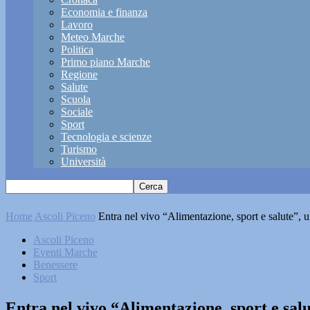
Economia e finanza
Lavoro
Meteo Marche
Politica
Primo piano Marche
Regione
Salute
Scuola
Sociale
Sport
Tecnologia e scienze
Turismo
Università
Home
Ascoli Piceno
Entra nel vivo “Alimentazione, sport e salute”,
Ascoli Piceno
Eventi Marche
Benessere
Sport
Entra nel vivo “Alimentazione, sport e sal