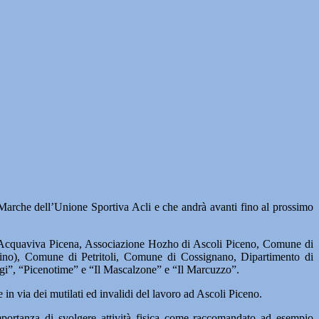
Marche dell’Unione Sportiva Acli e che andrà avanti fino al prossimo
 di Acquaviva Picena, Associazione Hozho di Ascoli Piceno, Comune di
no), Comune di Petritoli, Comune di Cossignano, Dipartimento di
gi”, “Picenotime” e “Il Mascalzone” e “Il Marcuzzo”.
in via dei mutilati ed invalidi del lavoro ad Ascoli Piceno.
importanza di svolgere attività fisica come raccomandato ad esempio