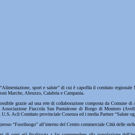
limentazione, sport e salute” di cui è capofila il comitato regionale 
 regioni Marche, Abruzzo, Calabria e Campania.
resa possibile grazie ad una rete di collaborazione composta da Comune
ssociazione Fiaccola San Pantaleone di Borgo di Montoro (Avelli
, U.S. Acli Comitato provinciale Cosenza ed i media Partner “Salute og
resso “Fuoriluogo” all’interno del Centro commerciale Città delle stelle 
dini di ogni età finalizzata a far comprendere alla popolazione dell’