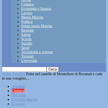
Cronaca
Economia e finanza
Lavoro
Meteo Marche
Politica
Primo piano Marche
Regione
Salute
Scuola
Sociale
Sport
Tecnologia e scienze
Turismo
Università
Home
Attualità
Entra nel castello di Montefiore di Recanati e cade
in una voragine,...
Attualità
Cronaca
Macerata
Province Marche
Recanati