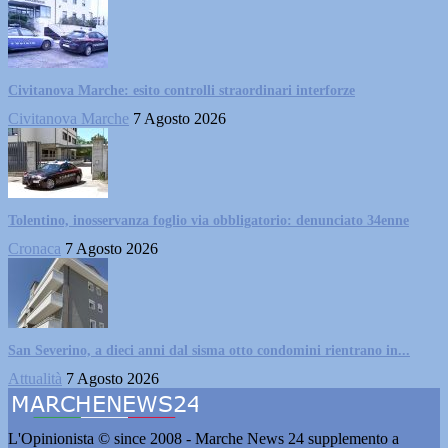
Civitanova Marche: esito controlli straordinari interforze
Civitanova Marche
7 Agosto 2026
Tolentino, inosservanza foglio via obbligatorio: denunciato 34enne
Cronaca
7 Agosto 2026
San Severino, a dieci anni dal sisma otto condomini rientrano in...
Attualità
7 Agosto 2026
L'Opinionista © since 2008 - Marche News 24 supplemento a