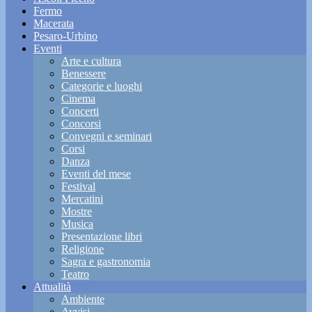
Fermo
Macerata
Pesaro-Urbino
Eventi
Arte e cultura
Benessere
Categorie e luoghi
Cinema
Concerti
Concorsi
Convegni e seminari
Corsi
Danza
Eventi del mese
Festival
Mercatini
Mostre
Musica
Presentazione libri
Religione
Sagra e gastronomia
Teatro
Attualità
Ambiente
Avvisi