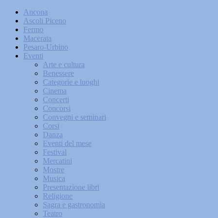
Ancona
Ascoli Piceno
Fermo
Macerata
Pesaro-Urbino
Eventi
Arte e cultura
Benessere
Categorie e luoghi
Cinema
Concerti
Concorsi
Convegni e seminari
Corsi
Danza
Eventi del mese
Festival
Mercatini
Mostre
Musica
Presentazione libri
Religione
Sagra e gastronomia
Teatro