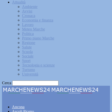
Attualità
Ambiente
Avvisi
Cronaca
Economia e finanza
Lavoro
Meteo Marche
Politica
Primo piano Marche
Regione
Salute
Scuola
Sociale
Sport
Tecnologia e scienze
Turismo
Università
Cerca
Marchenews24
Ancona
Ascoli Piceno