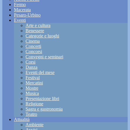
Fermo
Macerata
Pesaro-Urbino
Eventi
Arte e cultura
Benessere
Categorie e luoghi
Cinema
Concerti
Concorsi
Convegni e seminari
Corsi
Danza
Eventi del mese
Festival
Mercatini
Mostre
Musica
Presentazione libri
Religione
Sagra e gastronomia
Teatro
Attualità
Ambiente
Avvisi