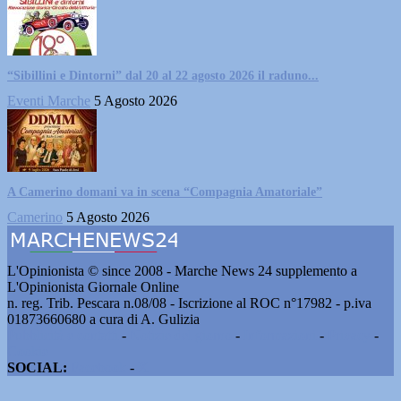
“Sibillini e Dintorni” dal 20 al 22 agosto 2026 il raduno...
Eventi Marche
5 Agosto 2026
A Camerino domani va in scena “Compagnia Amatoriale”
Camerino
5 Agosto 2026
L'Opinionista © since 2008 - Marche News 24 supplemento a
L'Opinionista Giornale Online
n. reg. Trib. Pescara n.08/08 - Iscrizione al ROC n°17982 - p.iva
01873660680 a cura di A. Gulizia
Pubblicità e contatti
-
Notizie del giorno
-
Informazioni
-
Privacy
-
Cookie
SOCIAL:
Facebook
-
X