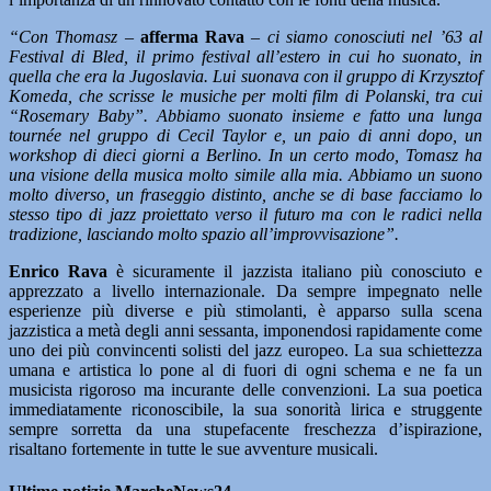
“Con Thomasz
–
afferma Rava
–
ci siamo conosciuti nel ’63 al
Festival di Bled, il primo festival all’estero in cui ho suonato, in
quella che era la Jugoslavia. Lui suonava con il gruppo di Krzysztof
Komeda, che scrisse le musiche per molti film di Polanski, tra cui
“Rosemary Baby”. Abbiamo suonato insieme e fatto una lunga
tournée nel gruppo di Cecil Taylor e, un paio di anni dopo, un
workshop di dieci giorni a Berlino.
In un certo modo, Tomasz ha
una visione della musica molto simile alla mia. Abbiamo un suono
molto diverso, un fraseggio distinto, anche se di base facciamo lo
stesso tipo di jazz proiettato verso il futuro ma con le radici nella
tradizione, lasciando molto spazio all’improvvisazione”.
Enrico Rava
è sicuramente il jazzista italiano più conosciuto e
apprezzato a livello internazionale. Da sempre impegnato nelle
esperienze più diverse e più stimolanti, è apparso sulla scena
jazzistica a metà degli anni sessanta, imponendosi rapidamente come
uno dei più convincenti solisti del jazz europeo. La sua schiettezza
umana e artistica lo pone al di fuori di ogni schema e ne fa un
musicista rigoroso ma incurante delle convenzioni. La sua poetica
immediatamente riconoscibile, la sua sonorità lirica e struggente
sempre sorretta da una stupefacente freschezza d’ispirazione,
risaltano fortemente in tutte le sue avventure musicali.