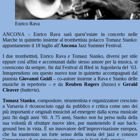
Enrico Rava
ANCONA – Enrico Rava sarà quest’estate in concerto nelle
Marche in quintetto insieme al trombettista polacco Tomasz Stanko:
appuntamento il 18 luglio all’
Ancona
Jazz Summer Festival.
I due trombettisti, Enrico Rava e Tomasz Stanko, diversi per stile
eppure così affini e accomunati dallo stesso amore per la musica, si
conoscono da sempre, fin dal Festival di Bled in Jugoslavia del ’63.
Intraprendono ora questo nuovo tour in quintetto accompagnati dal
pianista
Giovanni Guidi
– co-autore insieme a Rava e Stanko delle
musiche in repertorio – e da
Reuben Rogers
(
basso
) e
Gerald
Cleaver
(
batteria
).
Tomasz Stanko
, compositore, strumentista e organizzatore cresciuto
a Varsavia è riconosciuto oggi da pubblico e critica come uno dei
più importanti e originali musicisti ad emergere dalla scena musicale
jazz fin dagli anni ‘60. A 75 anni, Stanko non ha perso nulla della
sua volontà di sfruttare nuove idee, pur mantenendo il suo back-
ground ben in vista. È un innovatore dell’improvvisazione europea,
che ha mantenuto un forte senso della storia del jazz e conosce
l’importanza di un rinnovato contatto con le fonti della musica.