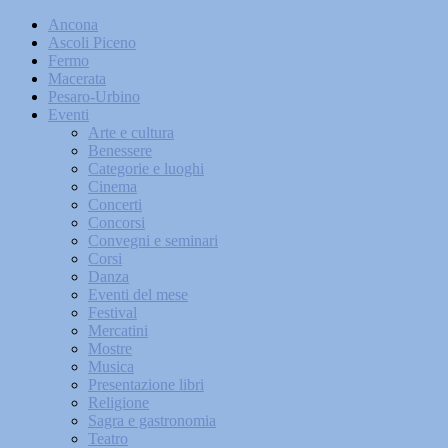
Ancona
Ascoli Piceno
Fermo
Macerata
Pesaro-Urbino
Eventi
Arte e cultura
Benessere
Categorie e luoghi
Cinema
Concerti
Concorsi
Convegni e seminari
Corsi
Danza
Eventi del mese
Festival
Mercatini
Mostre
Musica
Presentazione libri
Religione
Sagra e gastronomia
Teatro