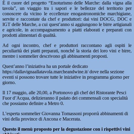
È il cuore del progetto “Enoturismo delle Marche: dalla vigna alla
tavola”, un viaggio tra i sapori e le bellezze del territorio per
conoscere da vicino le eccellenze enogastronomiche marchigiane,
servite e raccontate da chef e produttori: dai vini DOCG, DOC e
IGT delle Marche, a cui quest’anno si aggiungono le birre artigianali
e agricole, in accompagnamento a piatti elaborati e preparati con
prodotti alimentari di qualità.
Ad ogni incontro, chef e produttori raccontano agli ospiti le
peculiarità dei piatti preparati, nonché la storia dei loro vini e birre,
mentre i sommelier descrivono gli abbinamenti proposti.
Quest’anno l’iniziativa ha un portale dedicato
https://dallavignaallatavola.marcheandwine.it/ dove nella sezione
eventi si possono trovare tutte le iniziative in programma giorno per
giorno.
Il 17 maggio, alle 20,00, a Portonovo gli chef del Ristorante Pesci
Fuor d’Acqua, delizieranno il palato dei commensali con specialità
che possiamo definire a Metro 0.
L’esperta sommelier Giovanna Tomassoni proporrà abbinamenti di
vini della province di Ancona e Macerata.
Questo il menù proposto per la degustazione con i rispettivi vini