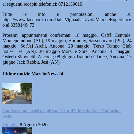
ai seguenti recapiti telefonici: 0712139019.
Tutte le info e prenotazioni anche su
https://www.facebook.com/DallaVignaallaTavolaMarcheExperience
o al 3358146473
Prossimi appuntamenti confermati: 18 maggio, Caffè Centrale,
Monteprandone (AP); 19 maggio, Harmony, Sassocorvaro (PU); 24
maggio, Sot’Aj Archi, Ancona, 28 maggio, Terzo Tempo Club
house, Jesi (AN); 30 maggio Morsi e Sorsi, Ancona; 31 maggio,
Osteria Simonetti, Ancona; 08 giugno Trattoria Clarice, Ancona, 13
giugno Jack Rabbit, Jesi (AN).
Ultime notizie MarcheNews24
San Severino, lavori nel plesso “Gentili”: le sezioni dell’Infanzia e
della...
Attualità
8 Agosto 2026