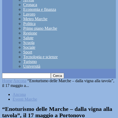
Cronaca
Economia e finanza
Lavoro
Meteo Marche
Politica
Primo piano Marche
Regione
Salute
Scuola
Sociale
Sport
Tecnologia e scienze
Turismo
Università
Home
Ancona
“Enoturismo delle Marche – dalla vigna alla tavola”,
il 17 maggio a...
Ancona
Eventi Marche
“Enoturismo delle Marche – dalla vigna alla
tavola”, il 17 maggio a Portonovo