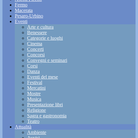
Fermo
Macerata
Pesaro-Urbino
Eventi
Arte e cultura
Benessere
Categorie e luoghi
Cinema
Concerti
Concorsi
Convegni e seminari
Corsi
Danza
Eventi del mese
Festival
Mercatini
Mostre
Musica
Presentazione libri
Religione
Sagra e gastronomia
Teatro
Attualità
Ambiente
Avvisi