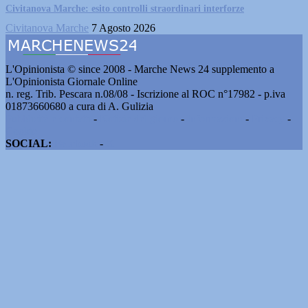
Civitanova Marche: esito controlli straordinari interforze
Civitanova Marche
7 Agosto 2026
L'Opinionista © since 2008 - Marche News 24 supplemento a
L'Opinionista Giornale Online
n. reg. Trib. Pescara n.08/08 - Iscrizione al ROC n°17982 - p.iva
01873660680 a cura di A. Gulizia
Pubblicità e contatti
-
Notizie del giorno
-
Informazioni
-
Privacy
-
Cookie
SOCIAL:
Facebook
-
X