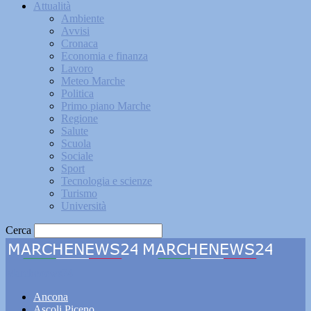
Attualità
Ambiente
Avvisi
Cronaca
Economia e finanza
Lavoro
Meteo Marche
Politica
Primo piano Marche
Regione
Salute
Scuola
Sociale
Sport
Tecnologia e scienze
Turismo
Università
Cerca
Marchenews24
Ancona
Ascoli Piceno