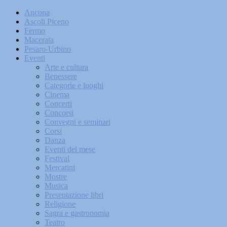
Ancona
Ascoli Piceno
Fermo
Macerata
Pesaro-Urbino
Eventi
Arte e cultura
Benessere
Categorie e luoghi
Cinema
Concerti
Concorsi
Convegni e seminari
Corsi
Danza
Eventi del mese
Festival
Mercatini
Mostre
Musica
Presentazione libri
Religione
Sagra e gastronomia
Teatro