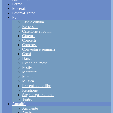
Fermo
Macerata
Pesaro-Urbino
Eventi
Arte e cultura
Benessere
Categorie e luoghi
Cinema
Concerti
Concorsi
Convegni e seminari
Corsi
Danza
Eventi del mese
Festival
Mercatini
Mostre
Musica
Presentazione libri
Religione
Sagra e gastronomia
Teatro
Attualità
Ambiente
Avvisi