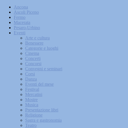
Ancona
Ascoli Piceno
Fermo
Macerata
Pesaro-Urbino
Eventi
Arte e cultura
Benessere
Categorie e luoghi
Cinema
Concerti
Concorsi
Convegni e seminari
Corsi
Danza
Eventi del mese
Festival
Mercatini
Mostre
Musica
Presentazione libri
Religione
Sagra e gastronomia
Teatro