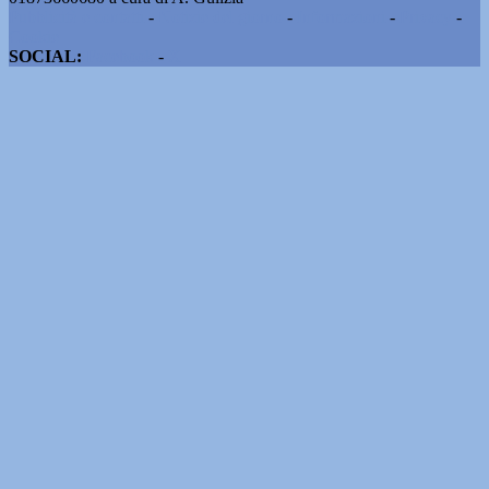
Pubblicità e contatti
-
Notizie del giorno
-
Informazioni
-
Privacy
-
Cookie
SOCIAL:
Facebook
-
X