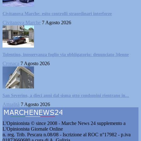
Civitanova Marche: esito controlli straordinari interforze
Civitanova Marche
7 Agosto 2026
Tolentino, inosservanza foglio via obbligatorio: denunciato 34enne
Cronaca
7 Agosto 2026
San Severino, a dieci anni dal sisma otto condomini rientrano in...
Attualità
7 Agosto 2026
L'Opinionista © since 2008 - Marche News 24 supplemento a
L'Opinionista Giornale Online
n. reg. Trib. Pescara n.08/08 - Iscrizione al ROC n°17982 - p.iva
01873660680 a cura di A. Gulizia