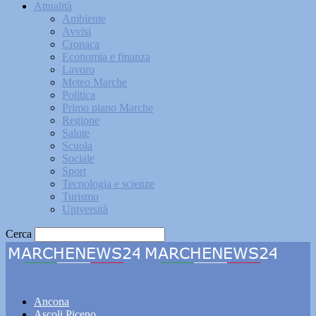
Attualità
Ambiente
Avvisi
Cronaca
Economia e finanza
Lavoro
Meteo Marche
Politica
Primo piano Marche
Regione
Salute
Scuola
Sociale
Sport
Tecnologia e scienze
Turismo
Università
Cerca
Marchenews24
Ancona
Ascoli Piceno