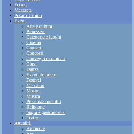
Fermo
Macerata
Pesaro-Urbino
Eventi
Arte e cultura
Benessere
Categorie e luoghi
Cinema
Concerti
Concorsi
Convegni e seminari
Corsi
Danza
Eventi del mese
Festival
Mercatini
Mostre
Musica
Presentazione libri
Religione
Sagra e gastronomia
Teatro
Attualità
Ambiente
Avvisi