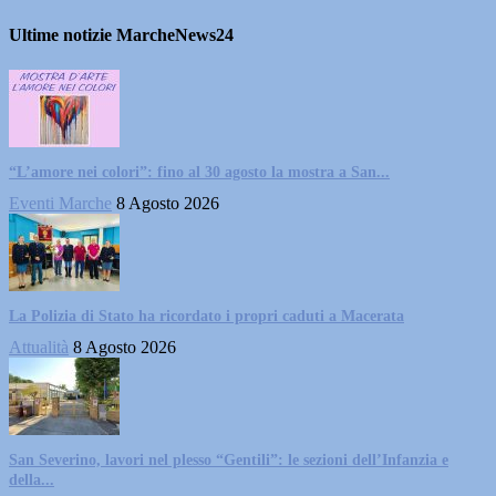
Ultime notizie MarcheNews24
“L’amore nei colori”: fino al 30 agosto la mostra a San...
Eventi Marche
8 Agosto 2026
La Polizia di Stato ha ricordato i propri caduti a Macerata
Attualità
8 Agosto 2026
San Severino, lavori nel plesso “Gentili”: le sezioni dell’Infanzia e
della...