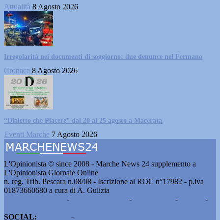
Attualità
8 Agosto 2026
Irregolarità nei documenti di soggiorno: due denunce nel Fermano
Cronaca
8 Agosto 2026
“Dialetto che Piacere” dal 20 al 25 agosto a Macerata
Eventi Marche
7 Agosto 2026
L'Opinionista © since 2008 - Marche News 24 supplemento a
L'Opinionista Giornale Online
n. reg. Trib. Pescara n.08/08 - Iscrizione al ROC n°17982 - p.iva
01873660680 a cura di A. Gulizia
Pubblicità e contatti
-
Notizie del giorno
-
Informazioni
-
Privacy
-
Cookie
SOCIAL:
Facebook
-
X