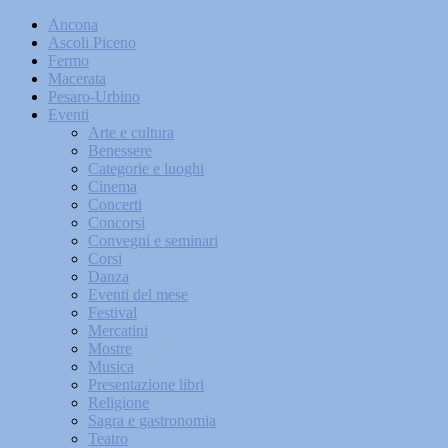
Ancona
Ascoli Piceno
Fermo
Macerata
Pesaro-Urbino
Eventi
Arte e cultura
Benessere
Categorie e luoghi
Cinema
Concerti
Concorsi
Convegni e seminari
Corsi
Danza
Eventi del mese
Festival
Mercatini
Mostre
Musica
Presentazione libri
Religione
Sagra e gastronomia
Teatro