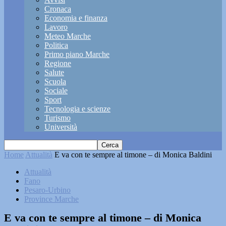
Cronaca
Economia e finanza
Lavoro
Meteo Marche
Politica
Primo piano Marche
Regione
Salute
Scuola
Sociale
Sport
Tecnologia e scienze
Turismo
Università
Home
Attualità
E va con te sempre al timone – di Monica Baldini
Attualità
Fano
Pesaro-Urbino
Province Marche
E va con te sempre al timone – di Monica